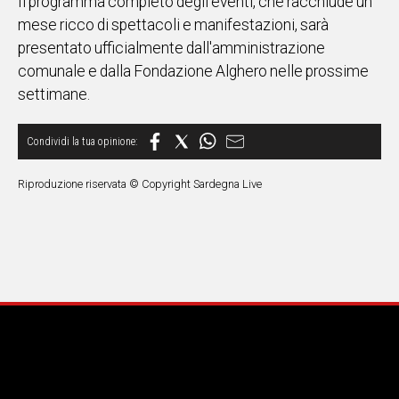
Il programma completo degli eventi, che racchiude un
mese ricco di spettacoli e manifestazioni, sarà
Social
presentato ufficialmente dall'amministrazione
comunale e dalla Fondazione Alghero nelle prossime
settimane.
Riproduzione riservata © Copyright Sardegna Live