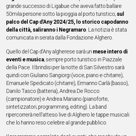
grande successo di Ligabue che aveva fatto ballare
IN
50mila persone sotto la pioggia al porto turistico,
ITALIA
sul
palco del Cap d'Any 2024/25, lo storico capodanno
NEL
MONDO
della città, saliranno i Negramaro
. La notizia è stata
SPORT
comunicata in serata dalla Fondazione Alghero.
EVENTI
Quello del Cap d'Any algherese sarà un
mese intero di
STORIE
eventi e musica
, sempre porto turistico in Piazzale
della Pace. Il brindisi per la notte di San Silvestro sarà
VIDEO
quindi con Giuliano Sangiorgi (voce, piano e chitarre),
Emanuele Spedicato (chitarre), Ermanno Carlà (basso),
Vai
Danilo Tasco (batteria), Andrea De Rocco
(campionatore) e Andrea Mariano (pianoforte,
sintetizzatori, programming, editing). La band
UNISCITI
ripercorrerà nell'atteso live di Alghero le tappe musicali
AL CANALE
che lo hanno reso celebre al grande pubblico.
WHATSAPP