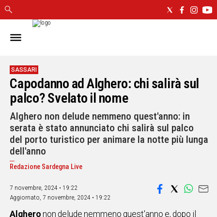
IN
SARDEGNA
CAGLIARI
SASSARI
Capodanno ad Alghero: chi salirà sul
SASSARI
NUORO
palco? Svelato il nome
ORISTANO
Alghero non delude nemmeno quest'anno: in
SULCIS
serata è stato annunciato chi salirà sul palco
GALLURA
del porto turistico per animare la notte più lunga
OGLIASTRA
dell'anno
MEDIO
CAMPIDANO
Redazione Sardegna Live
7 novembre, 2024 • 19:22
ALTRE
Aggiornato,
7 novembre, 2024 • 19:22
NOTIZIE
Alghero
non delude nemmeno quest'anno e, dopo il
POLITICA