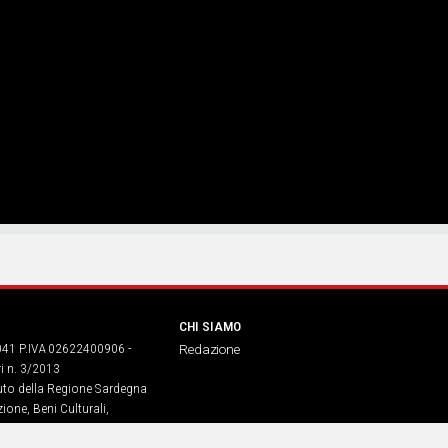
CHI SIAMO
041 P.IVA 02622400906 -
Redazione
ri n. 3/2013
buto della Regione Sardegna
ione, Beni Culturali,
. legge regionale 13 aprile 2017