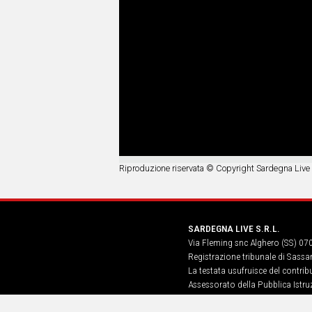
Riproduzione riservata © Copyright Sardegna Live
SARDEGNA LIVE S.R.L.
Via Fleming snc Alghero (SS) 07
Registrazione tribunale di Sassa
La testata usufruisce del contri
Assessorato della Pubblica Istruz
Informazione, Spettacolo e Sport
n. 5, art. 8 comma 13