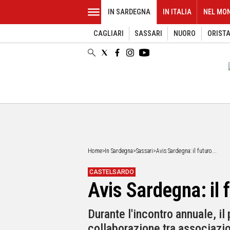
IN SARDEGNA
IN ITALIA
NEL MO
CAGLIARI
SASSARI
NUORO
ORIST
EVENTI
IN
SARDEGNA
CAGLIARI
SASSARI
NUORO
ORISTANO
SULCIS
GALLURA
OGLIASTRA
Home
>
In Sardegna
>
Sassari
>
Avis Sardegna: il futuro...
MEDIO
CAMPIDANO
CASTELSARDO
Avis Sardegna: il f
ALTRE
NOTIZIE
Durante l'incontro annuale, i
POLITICA
collaborazione tra associazio