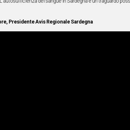
i. L’autosufficienza del sangue in Sardegna è un traguardo po
Dore, Presidente Avis Regionale Sardegna