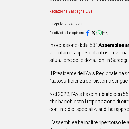
IN
ITALIA
Redazione Sardegna Live
NEL
MONDO
20 aprile, 2024 • 22:00
SPORT
EVENTI
STORIE
In occasione della 53ª
Assemblea an
volontari e rappresentanti istituziona
VIDEO
situazione delle donazioni in Sardegna
Vai
Il Presidente dell’Avis Regionale ha s
l’autosufficienza del sistema sangue, l
UNISCITI
Nel 2023, l’Avis ha contribuito con 56.
che ha richiesto l’importazione di cir
AL CANALE
con i medici specializzandi ha rappre
WHATSAPP
L’assemblea ha inoltre ripercorso le a
Social