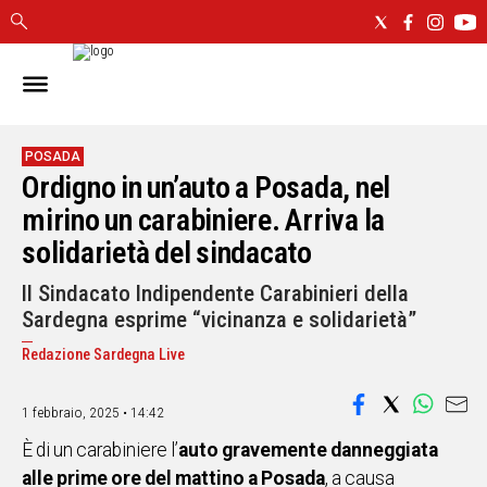
IN
SARDEGNA
CAGLIARI
POSADA
Ordigno in un’auto a Posada, nel
SASSARI
NUORO
mirino un carabiniere. Arriva la
ORISTANO
solidarietà del sindacato
SULCIS
Il Sindacato Indipendente Carabinieri della
GALLURA
Sardegna esprime “vicinanza e solidarietà”
OGLIASTRA
MEDIO
Redazione Sardegna Live
CAMPIDANO
1 febbraio, 2025 • 14:42
ALTRE
NOTIZIE
È di un carabiniere l’
auto gravemente danneggiata
alle prime ore del mattino a Posada
, a causa
POLITICA