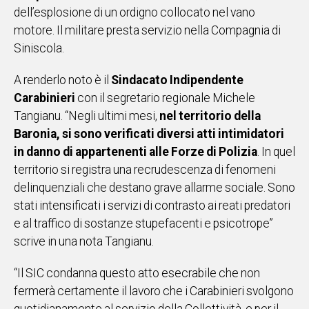
dell’esplosione di un ordigno collocato nel vano
IN
motore. Il militare presta servizio nella Compagnia di
ITALIA
Siniscola.
NEL
MONDO
A renderlo noto è il
Sindacato Indipendente
SPORT
Carabinieri
con il segretario regionale Michele
EVENTI
Tangianu. “Negli ultimi mesi,
nel territorio della
STORIE
Baronia, si sono verificati diversi atti intimidatori
in danno di appartenenti alle Forze di Polizia
. In quel
VIDEO
territorio si registra una recrudescenza di fenomeni
delinquenziali che destano grave allarme sociale. Sono
Vai
stati intensificati i servizi di contrasto ai reati predatori
e al traffico di sostanze stupefacenti e psicotrope”
scrive in una nota Tangianu.
UNISCITI
AL CANALE
“Il SIC condanna questo atto esecrabile che non
fermerà certamente il lavoro che i Carabinieri svolgono
WHATSAPP