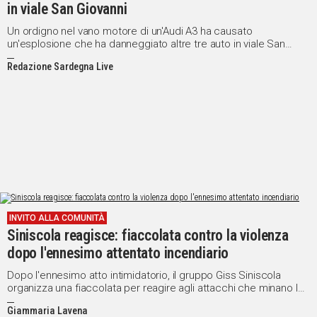
in viale San Giovanni
Un ordigno nel vano motore di un'Audi A3 ha causato
un'esplosione che ha danneggiato altre tre auto in viale San
Giovanni. Intervenuti Vigili del Fuoco e Carabinieri
Redazione Sardegna Live
INVITO ALLA COMUNITÀ
Siniscola reagisce: fiaccolata contro la violenza
dopo l'ennesimo attentato incendiario
Dopo l'ennesimo atto intimidatorio, il gruppo Giss Siniscola
organizza una fiaccolata per reagire agli attacchi che minano la
serenità della comunità
Giammaria Lavena