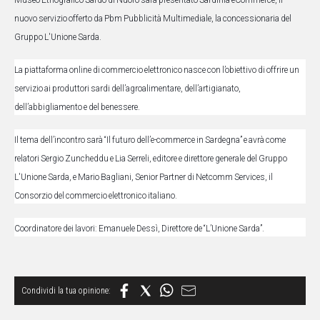
Museo Etnografico Sardo di Nuoro sarà presentato Sardinia eCommerce, il 
IN
nuovo servizio offerto da Pbm Pubblicità Multimediale, la concessionaria del 
ITALIA
Gruppo L'Unione Sarda.
NEL
MONDO
La piattaforma online di commercio elettronico nasce con l’obiettivo di offrire un 
SPORT
servizio ai produttori sardi dell’agroalimentare, dell’artigianato, 
EVENTI
dell’abbigliamento e del benessere.
STORIE
Il tema dell’incontro sarà “Il futuro dell’e-commerce in Sardegna” e avrà come 
VIDEO
relatori Sergio Zuncheddu e Lia Serreli, editore e direttore generale del Gruppo 
L'Unione Sarda, e Mario Bagliani, Senior Partner di Netcomm Services, il 
Consorzio del commercio elettronico italiano.
Vai
Coordinatore dei lavori: Emanuele Dessì, Direttore de “L’Unione Sarda”.
UNISCITI
AL CANALE
WHATSAPP