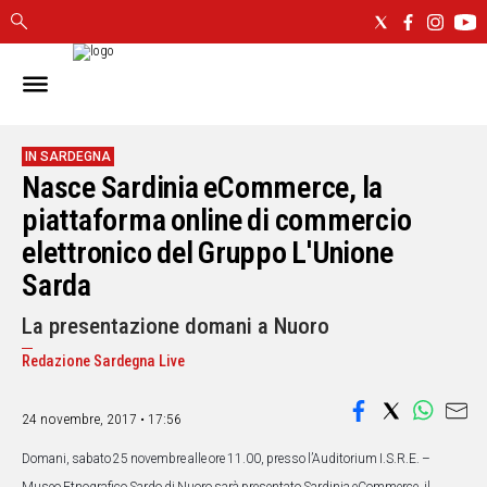
IN
SARDEGNA
CAGLIARI
IN SARDEGNA
Nasce Sardinia eCommerce, la
SASSARI
NUORO
piattaforma online di commercio
ORISTANO
elettronico del Gruppo L'Unione
SULCIS
Sarda
GALLURA
OGLIASTRA
La presentazione domani a Nuoro
MEDIO
Redazione Sardegna Live
CAMPIDANO
24 novembre, 2017 • 17:56
ALTRE
NOTIZIE
Domani, sabato 25 novembre alle ore 11.00, presso l’Auditorium I.S.R.E. – 
POLITICA