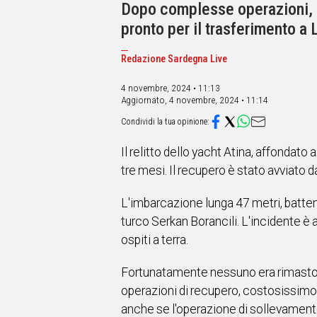
IN
Dopo complesse operazioni, il
ITALIA
pronto per il trasferimento a 
NEL
MONDO
Redazione Sardegna Live
SPORT
EVENTI
4 novembre, 2024 • 11:13
Aggiornato,
4 novembre, 2024 • 11:14
STORIE
VIDEO
Il relitto dello yacht Atina, affondat
tre mesi. Il recupero è stato avviato d
Vai
L'imbarcazione lunga 47 metri, batten
turco Serkan Borancili. L'incidente è a
UNISCITI
ospiti a terra.
AL CANALE
Fortunatamente nessuno era rimasto fe
WHATSAPP
operazioni di recupero, costosissimo e
anche se l'operazione di sollevamen
Social