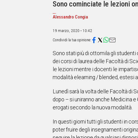
IN
Sono cominciate le lezioni o
ITALIA
NEL
Alessandro Congia
MONDO
SPORT
19 marzo, 2020 • 10:42
EVENTI
STORIE
Sono stati più di ottomila gli student
VIDEO
dei corsi di laurea delle Facoltà di Sc
le lezioni mentre i docenti le imparti
modalità elearning / blended, estesi a
Vai
Lunedì sarà la volta delle Facoltà di 
dopo – si uniranno anche Medicina e Ch
UNISCITI
erogati secondo la nuova modalità.
AL CANALE
WHATSAPP
In questi giorni tutti gli studenti in 
poter fruire degli insegnamenti origin
seguire la lezione da qualsiasi dispos
Social