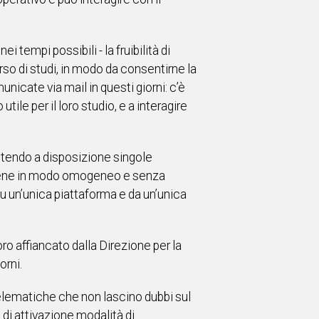
tempi possibili - la fruibilità di
rso di studi, in modo da consentirne la
nicate via mail in questi giorni: c’è
utile per il loro studio, e a interagire
ettendo a disposizione singole
avviene in modo omogeneo e senza
su un’unica piattaforma e da un’unica
ro affiancato dalla Direzione per la
orni.
à telematiche che non lascino dubbi sul
e di attivazione modalità di