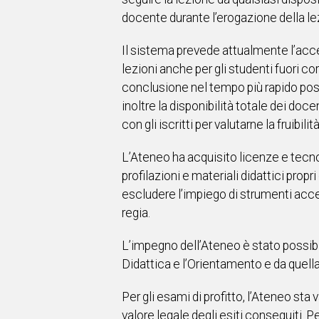
docente durante l’erogazione della le
Il sistema prevede attualmente l’access
lezioni anche per gli studenti fuori c
conclusione nel tempo più rapido possi
inoltre la disponibilità totale dei docen
con gli iscritti per valutarne la fruibi
L’Ateneo ha acquisito licenze e tecnol
profilazioni e materiali didattici pro
escludere l’impiego di strumenti acces
regia.
L’impegno dell’Ateneo è stato possibil
Didattica e l’Orientamento e da quella 
Per gli esami di profitto, l’Ateneo sta
valore legale degli esiti conseguiti.
Pe