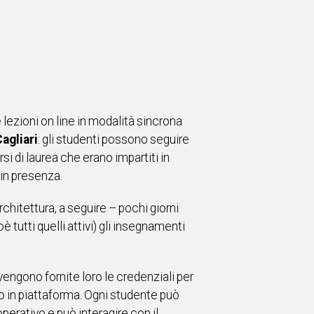
lezioni on line in modalità sincrona
Cagliari
: gli studenti possono seguire
si di laurea che erano impartiti in
 in presenza.
chitettura, a seguire – pochi giorni
 tutti quelli attivi) gli insegnamenti
vengono fornite loro le credenziali per
to in piattaforma. Ogni studente può
perativo e può interagire con il