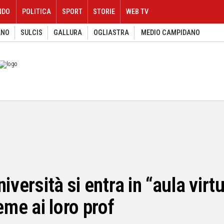
NDO
POLITICA
SPORT
STORIE
WEB TV
ANO
SULCIS
GALLURA
OGLIASTRA
MEDIO CAMPIDANO
iversità si entra in “aula virt
eme ai loro prof