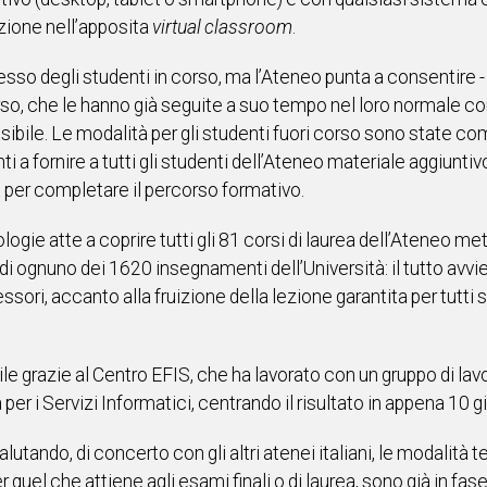
zione nell’apposita
virtual classroom
.
o degli studenti in corso, ma l’Ateneo punta a consentire - nei 
orso, che le hanno già seguite a suo tempo nel loro normale co
bile. Le modalità per gli studenti fuori corso sono state comu
ti a fornire a tutti gli studenti dell’Ateneo materiale aggiuntivo 
lità per completare il percorso formativo.
ogie atte a coprire tutti gli 81 corsi di laurea dell’Ateneo m
pri di ognuno dei 1620 insegnamenti dell’Università: il tutto 
sori, accanto alla fruizione della lezione garantita per tutti 
e grazie al Centro EFIS, che ha lavorato con un gruppo di lavo
per i Servizi Informatici, centrando il risultato in appena 10 gi
 valutando, di concerto con gli altri atenei italiani, le modalit
r quel che attiene agli esami finali o di laurea, sono già in fas