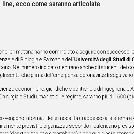
n line, ecco come saranno articolate
i che ieri mattina hanno cominciato a seguire con successo le 
ienze e di Biologia e Farmacia dell’
Università degli Studi di 
scono. Nel numero indicato rientrano anche gli studenti dei cor
gli iscritti che prima dell’emergenza coronavirus li seguivano
Scienze economiche, giuridiche e politiche e di Ingegneria e Ar
irurgia e Studi umanistici. A regime, saranno più di 1600 (cioè
corso vengono informati delle modalità di accesso al sistema e 
ariamente previsti e organizzati secondo il calendario previs
itivo (desktop, tablet o smartphone) e con qualsiasi sistema o