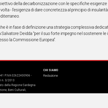
ettivo della decarbonizzazione con le specifiche esigenze dell
olta - l’esigenza di dare concretezza al principio di insularit
editerraneo.
che è in fase di definizione una strategia complessiva dedicata
 Salvatore Deidda “per il suo forte impegno nel sostenere le 
presso la Commissione Europea”.
CHI SIAMO
041 P.IVA 02622400906 -
Redazione
ri n. 3/2013
buto della Regione Sardegna
ione, Beni Culturali,
. legge regionale 13 aprile 2017
dia Srl – sede in Corso di Porta