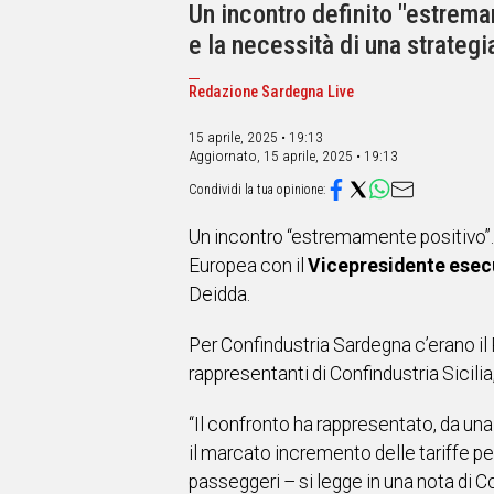
IN
Un incontro definito "estrema
ITALIA
e la necessità di una strategia
NEL
MONDO
Redazione Sardegna Live
SPORT
EVENTI
15 aprile, 2025 • 19:13
Aggiornato,
15 aprile, 2025 • 19:13
STORIE
VIDEO
Un incontro “estremamente positivo”
Europea con il
Vicepresidente esecu
Vai
Deidda.
Per Confindustria Sardegna c’erano il
UNISCITI
rappresentanti di Confindustria Sicili
AL CANALE
“Il confronto ha rappresentato, da una
WHATSAPP
il marcato incremento delle tariffe per
passeggeri – si legge in una nota di 
Social