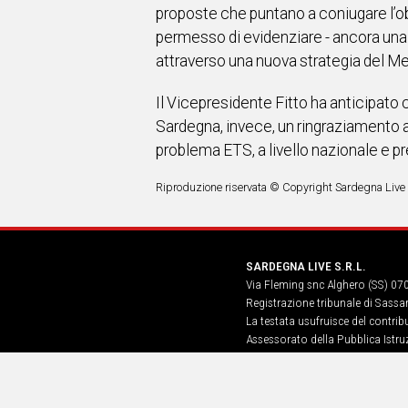
proposte che puntano a coniugare l’obi
permesso di evidenziare - ancora una v
attraverso una nuova strategia del M
Il Vicepresidente Fitto ha anticipato 
Sardegna, invece, un ringraziamento a
problema ETS, a livello nazionale e 
Riproduzione riservata © Copyright Sardegna Live
SARDEGNA LIVE S.R.L.
Via Fleming snc Alghero (SS) 07
Registrazione tribunale di Sassa
La testata usufruisce del contri
Assessorato della Pubblica Istruz
Informazione, Spettacolo e Sport
n. 5, art. 8 comma 13
Hosting Provider: Atex Global Me