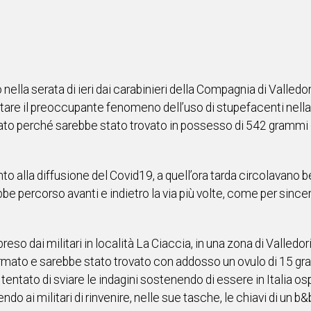
nella serata di ieri dai carabinieri della Compagnia di Valledo
astare il preoccupante fenomeno dell’uso di stupefacenti nella
ato perché sarebbe stato trovato in possesso di 542 grammi d
to alla diffusione del Covid19, a quell’ora tarda circolavano
e percorso avanti e indietro la via più volte, come per since
reso dai militari in località La Ciaccia, in una zona di Valledo
ato e sarebbe stato trovato con addosso un ovulo di 15 gra
 tentato di sviare le indagini sostenendo di essere in Italia o
ai militari di rinvenire, nelle sue tasche, le chiavi di un b&b