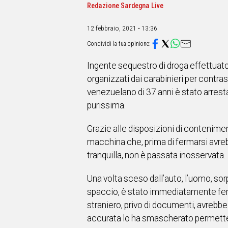
IN
Redazione Sardegna Live
ITALIA
NEL
12 febbraio, 2021 • 13:36
MONDO
SPORT
EVENTI
Ingente sequestro di droga effettuato 
STORIE
organizzati dai carabinieri per contr
venezuelano di 37 anni è stato arrest
VIDEO
purissima.
Grazie alle disposizioni di contenimen
Vai
macchina che, prima di fermarsi avrebb
tranquilla, non è passata inosservata.
UNISCITI
Una volta sceso dall’auto, l’uomo, sorp
AL CANALE
spaccio, è stato immediatamente ferm
WHATSAPP
straniero, privo di documenti, avrebbe
accurata lo ha smascherato permettendo 
Social