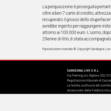
La perquisizione è proseguita pertant
oltre a ben 7 carte di credito, attrezz
recuperato il grosso dello stupefacen
avrebbe ingerito per raggiungere indis
attorno ai 100.000 euro. L’uomo, dopo e
29enne di Ittiri, è stata accompagnata 
Riproduzione riservata © Copyright Sardegna Live
SARDEGNA LIVE S.R.L.
Via Fleming snc Alghero (SS) 07
Registrazione tribunale di Sassa
La testata usufruisce del contri
Assessorato della Pubblica Istruz
Informazione, Spettacolo e Sport
n. 5, art. 8 comma 13
Hosting Provider: Atex Global Me
Vittoria n.18 – P.IVA IT05518120