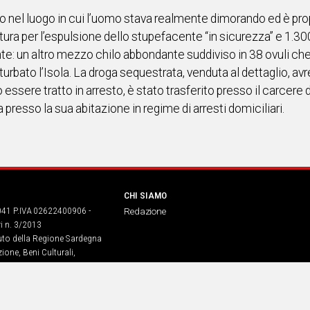
o nel luogo in cui l’uomo stava realmente dimorando ed è prop
atura per l’espulsione dello stupefacente “in sicurezza” e 1.30
te: un altro mezzo chilo abbondante suddiviso in 38 ovuli che
turbato l’Isola. La droga sequestrata, venduta al dettaglio, a
ssere tratto in arresto, è stato trasferito presso il carcere d
presso la sua abitazione in regime di arresti domiciliari.
CHI SIAMO
041 P.IVA 02622400906 -
Redazione
ri n. 3/2013
buto della Regione Sardegna
ione, Beni Culturali,
. legge regionale 13 aprile 2017
dia Srl – sede in Corso di Porta
968​– Servizio erogato tramite