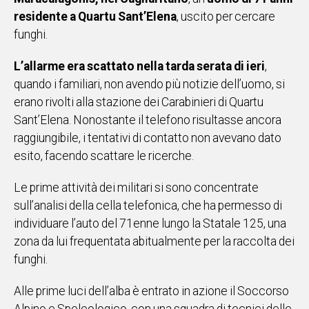
residente a Quartu Sant’Elena
, uscito per cercare
IN
ITALIA
funghi.
NEL
MONDO
L’allarme era scattato nella tarda serata di ieri
,
SPORT
quando i familiari, non avendo più notizie dell’uomo, si
EVENTI
erano rivolti alla stazione dei Carabinieri di Quartu
STORIE
Sant’Elena. Nonostante il telefono risultasse ancora
raggiungibile, i tentativi di contatto non avevano dato
VIDEO
esito, facendo scattare le ricerche.
Le prime attività dei militari si sono concentrate
Vai
sull’analisi della cella telefonica, che ha permesso di
individuare l’auto del 71enne lungo la Statale 125, una
zona da lui frequentata abitualmente per la raccolta dei
UNISCITI
funghi.
AL CANALE
Alle prime luci dell’alba è entrato in azione il Soccorso
WHATSAPP