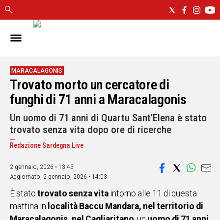
IN
SARDEGNA
CAGLIARI
MARACALAGONIS
Trovato morto un cercatore di
SASSARI
NUORO
funghi di 71 anni a Maracalagonis
ORISTANO
Un uomo di 71 anni di Quartu Sant’Elena è stato
SULCIS
trovato senza vita dopo ore di ricerche
GALLURA
OGLIASTRA
Redazione Sardegna Live
MEDIO
2 gennaio, 2026 • 13:45
CAMPIDANO
Aggiornato,
2 gennaio, 2026 • 14:03
È stato
trovato senza vita
intorno alle 11 di questa
ALTRE
NOTIZIE
mattina in
località Baccu Mandara, nel territorio di
Maracalagonis, nel Cagliaritano
, un
uomo di 71 anni
POLITICA