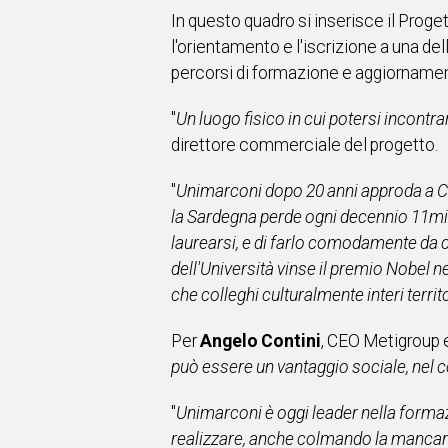
In questo quadro si inserisce il Prog
l'orientamento e l'iscrizione a una del
percorsi di formazione e aggiornamento
"
Un luogo fisico in cui potersi incontra
direttore commerciale del progetto.
"
Unimarconi dopo 20 anni approda a Cagl
la Sardegna perde ogni decennio 11mila
laurearsi, e di farlo comodamente da 
dell'Università vinse il premio Nobel ne
che colleghi culturalmente interi territ
Per
Angelo Contini
, CEO Metigroup e
può essere un vantaggio sociale, nel col
"
Unimarconi è oggi leader nella formazi
realizzare, anche colmando la mancan