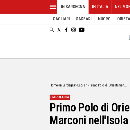
IN SARDEGNA
IN ITALIA
NEL MO
CAGLIARI
SASSARI
NUORO
ORIST
EVENTI
IN
SARDEGNA
CAGLIARI
SASSARI
NUORO
ORISTANO
SULCIS
GALLURA
OGLIASTRA
Home
>
In Sardegna
>
Cagliari
>
Primo Polo di Orientamen...
MEDIO
CAMPIDANO
SARDEGNA
Primo Polo di Ori
ALTRE
NOTIZIE
Marconi nell'Isola
POLITICA