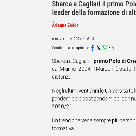
IN
Sbarca a Cagliari il primo Po
ITALIA
leader della formazione di alto
NEL
MONDO
Arianna Zedda
SPORT
EVENTI
6 novembre, 2024 • 16:14
STORIE
VIDEO
Sbarca a Cagliari il
primo Polo di Or
dal Miur nel 2004, il Marconi è stato il
distanza.
Vai
Negli ultimi vent'anni le Università 
UNISCITI
pandemico e post pandemico, con num
2020/21.
AL CANALE
WHATSAPP
Un trend che vede sempre più persone 
formativa.
Social