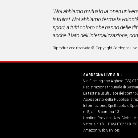
"
Noi abbiamo mutuato la 'open universi
istruirsi. Noi abbiamo ferma la volontà
sport, a tutti coloro che hanno delle dif
anche il lato dell'internalizzazione, co
Riproduzione riservata © Copyright Sardegna Live
SARDEGNA LIVE S.R.L.
Via Fleming snc Alghero (SS) 07
Registrazione tribunale di Sassa
La testata usufruisce del contri
Assessorato della Pubblica Istruz
Informazione, Spettacolo e Sport
n. 5, art. 8 comma 13
Hosting Provider: Atex Global Me
Vittoria n.18 – P.IVA IT05518120
Amazon Web Services