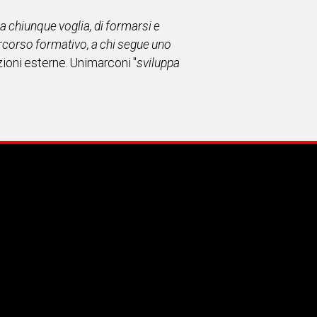
a chiunque voglia, di formarsi e
percorso formativo, a chi segue uno
azioni esterne. Unimarconi "
sviluppa