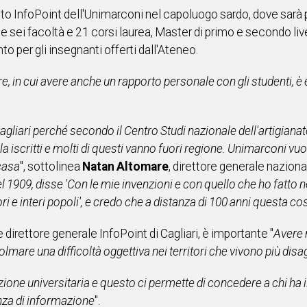
etto InfoPoint dell'Unimarconi nel capoluogo sardo, dove sarà
le sei facoltà e 21 corsi laurea, Master di primo e secondo live
 per gli insegnanti offerti dall'Ateneo.
re, in cui avere anche un rapporto personale con gli studenti, è
iari perché secondo il Centro Studi nazionale dell'artigianato e 
 iscritti e molti di questi vanno fuori regione. Unimarconi vuo
casa
", sottolinea
Natan Altomare
, direttore generale nazional
l 1909, disse 'Con le mie invenzioni e con quello che ho fatto ne
ori e interi popoli', e credo che a distanza di 100 anni questa co
 direttore generale InfoPoint di Cagliari, è importante "
Avere 
mare una difficoltà oggettiva nei territori che vivono più disag
one universitaria e questo ci permette di concedere a chi ha il
za di informazione
".