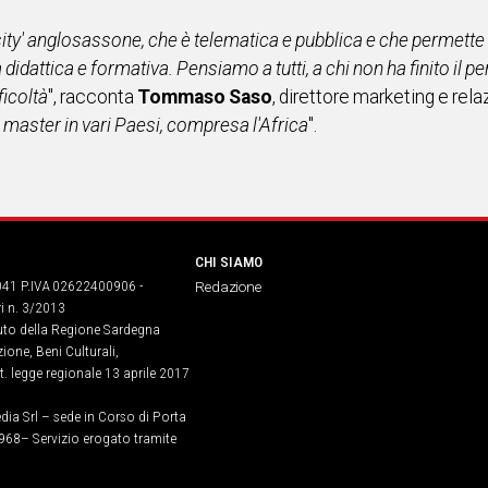
ty' anglosassone, che è telematica e pubblica e che permette 
 didattica e formativa. Pensiamo a tutti, a chi non ha finito il 
ficoltà
", racconta
Tommaso Saso
, direttore marketing e rel
n master in vari Paesi, compresa l'Africa
".
CHI SIAMO
041 P.IVA 02622400906 -
Redazione
ri n. 3/2013
buto della Regione Sardegna
ione, Beni Culturali,
. legge regionale 13 aprile 2017
dia Srl – sede in Corso di Porta
968​– Servizio erogato tramite