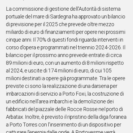
IN
La commissione di gestione dell'Autorità di sistema
ITALIA
portuale del mare di Sardegna ha approvato un bilancio
NEL
di previsione per il 2025 che prevede oltre mezzo
MONDO
miliardo di euro di finanziamenti per opere nei prossimi
SPORT
cinque anni. Il 70% di questi fondi riguarda interventi in
EVENTI
corso d'opera e programmati nel triennio 2024-2026. Il
STORIE
bilancio per il prossimo anno prevede entrate di circa
89 milioni di euro, con un aumento di 8 milioni rispetto
VIDEO
al 2024, e uscite di 174 milioni di euro, di cui 105
milioni destinati a opere già programmate. Tra le opere
Vai
previste ci sono la realizzazione di una darsena per
imbarcazioni di servizio a Porto Foxi, la costruzione di
un edificio nell'area imbarchi e la demolizione dei
UNISCITI
fabbricati del piazzale delle Rocce Rosse nel porto di
AL CANALE
Arbatax. Inoltre, è previsto il ripristino della diga foranea
a Porto Torres con l'inserimento di un dispositivo per
WHATSAPP
catturare l'energia dalle onde. A Portovesme verrà