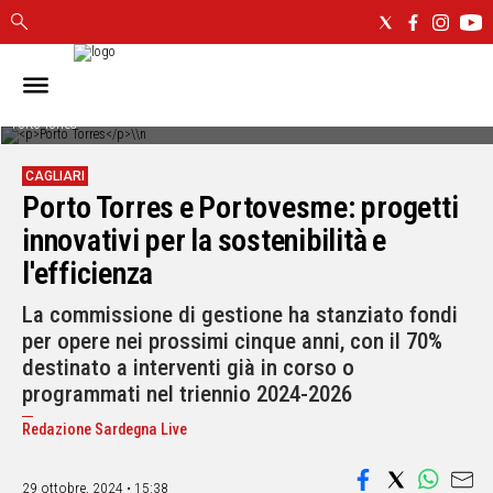
IN
SARDEGNA
Porto Torres
CAGLIARI
CAGLIARI
SASSARI
Porto Torres e Portovesme: progetti
NUORO
innovativi per la sostenibilità e
ORISTANO
l'efficienza
SULCIS
GALLURA
La commissione di gestione ha stanziato fondi
OGLIASTRA
per opere nei prossimi cinque anni, con il 70%
MEDIO
destinato a interventi già in corso o
CAMPIDANO
programmati nel triennio 2024-2026
Redazione Sardegna Live
ALTRE
NOTIZIE
29 ottobre, 2024 • 15:38
POLITICA