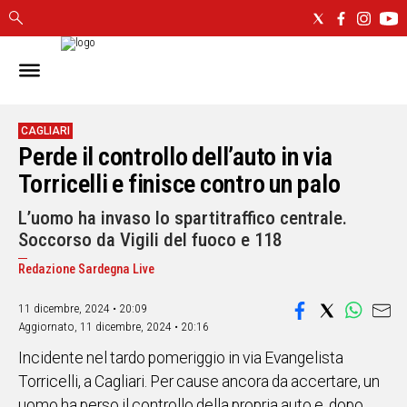
IN
SARDEGNA
CAGLIARI
CAGLIARI
Perde il controllo dell’auto in via
SASSARI
NUORO
Torricelli e finisce contro un palo
ORISTANO
L’uomo ha invaso lo spartitraffico centrale.
SULCIS
Soccorso da Vigili del fuoco e 118
GALLURA
OGLIASTRA
Redazione Sardegna Live
MEDIO
11 dicembre, 2024 • 20:09
CAMPIDANO
Aggiornato,
11 dicembre, 2024 • 20:16
Incidente nel tardo pomeriggio in via Evangelista
ALTRE
NOTIZIE
Torricelli, a Cagliari. Per cause ancora da accertare, un
uomo ha perso il controllo della propria auto e, dopo
POLITICA