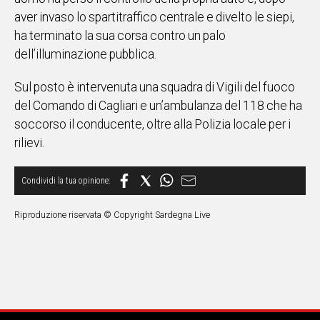
aver invaso lo spartitraffico centrale e divelto le siepi,
IN
ITALIA
ha terminato la sua corsa contro un palo
NEL
dell’illuminazione pubblica.
MONDO
SPORT
Sul posto è intervenuta una squadra di Vigili del fuoco
EVENTI
del Comando di Cagliari e un’ambulanza del 118 che ha
STORIE
soccorso il conducente, oltre alla Polizia locale per i
rilievi.
VIDEO
Vai
Riproduzione riservata © Copyright Sardegna Live
UNISCITI
AL CANALE
WHATSAPP