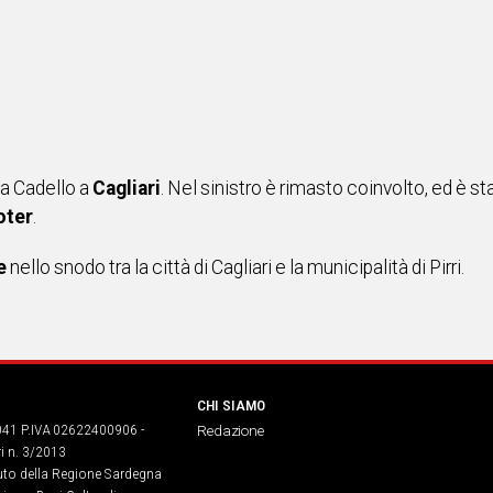
ia Cadello a
Cagliari
. Nel sinistro è rimasto coinvolto, ed è 
oter
.
e
nello snodo tra la città di Cagliari e la municipalità di Pirri.
CHI SIAMO
041 P.IVA 02622400906 -
Redazione
ri n. 3/2013
buto della Regione Sardegna