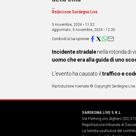
IN
ITALIA
Redazione Sardegna Live
NEL
MONDO
5 novembre, 2024 • 11:52
SPORT
Aggiornato,
5 novembre, 2024 • 12:35
EVENTI
STORIE
Incidente stradale
nella rotonda di v
VIDEO
uomo che era alla guida di uno sco
L'evento ha causato il
traffico e cod
Vai
Riproduzione riservata © Copyright Sardegna Live
UNISCITI
AL CANALE
SARDEGNA LIVE S.R.L.
WHATSAPP
Via Fleming snc Alghero (SS) 07
Registrazione tribunale di Sassa
La testata usufruisce del contri
Social