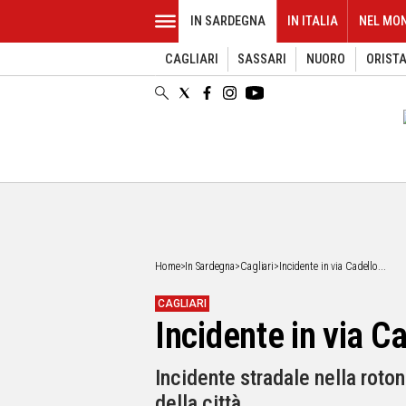
IN SARDEGNA
IN ITALIA
NEL MO
CAGLIARI
SASSARI
NUORO
ORIST
EVENTI
IN
SARDEGNA
CAGLIARI
SASSARI
NUORO
ORISTANO
SULCIS
GALLURA
OGLIASTRA
Home
>
In Sardegna
>
Cagliari
>
Incidente in via Cadello...
MEDIO
CAMPIDANO
CAGLIARI
Incidente in via Cad
ALTRE
NOTIZIE
Incidente stradale nella roton
POLITICA
della città