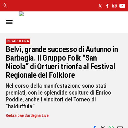
IN
SARDEGNA
CAGLIARI
IN SARDEGNA
Belvì, grande successo di Autunno in
SASSARI
NUORO
Barbagia. Il Gruppo Folk “San
ORISTANO
Nicola” di Ortueri trionfa al Festival
SULCIS
Regionale del Folklore
GALLURA
OGLIASTRA
Nel corso della manifestazione sono stati
premiati, con le splendide sculture di Enrico
MEDIO
CAMPIDANO
Poddie, anche i vincitori del Torneo di
“balduffula”
ALTRE
Redazione Sardegna Live
NOTIZIE
POLITICA