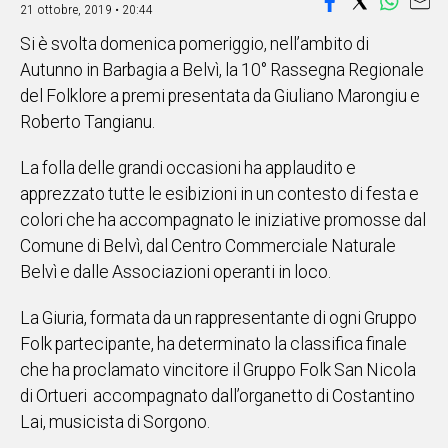
21 ottobre, 2019 • 20:44
IN
Si è svolta domenica pomeriggio, nell’ambito di
ITALIA
Autunno in Barbagia a Belvì, la 10° Rassegna Regionale
NEL
MONDO
del Folklore a premi presentata da Giuliano Marongiu e
SPORT
Roberto Tangianu.
EVENTI
La folla delle grandi occasioni ha applaudito e
STORIE
apprezzato tutte le esibizioni in un contesto di festa e
colori che ha accompagnato le iniziative promosse dal
VIDEO
Comune di Belvì, dal Centro Commerciale Naturale
Belvì e dalle Associazioni operanti in loco.
Vai
La Giuria, formata da un rappresentante di ogni Gruppo
Folk partecipante, ha determinato la classifica finale
UNISCITI
che ha proclamato vincitore il Gruppo Folk San Nicola
AL CANALE
di Ortueri accompagnato dall’organetto di Costantino
Lai, musicista di Sorgono.
WHATSAPP