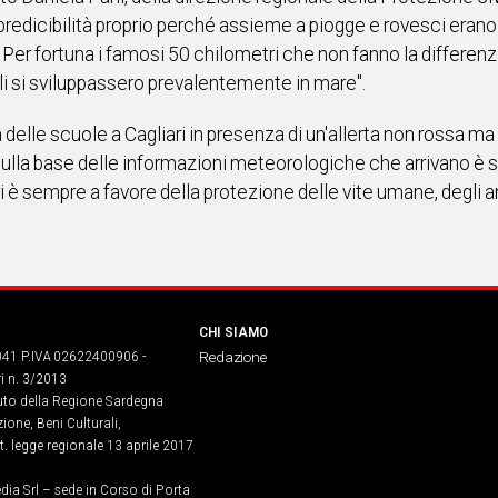
edicibilità proprio perché assieme a piogge e rovesci erano pr
Per fortuna i famosi 50 chilometri che non fanno la differenza
ali si sviluppassero prevalentemente in mare".
delle scuole a Cagliari in presenza di un'allerta non rossa ma 
 sulla base delle informazioni meteorologiche che arrivano è
i è sempre a favore della protezione delle vite umane, degli an
CHI SIAMO
041 P.IVA 02622400906 -
Redazione
ri n. 3/2013
buto della Regione Sardegna
ione, Beni Culturali,
. legge regionale 13 aprile 2017
dia Srl – sede in Corso di Porta