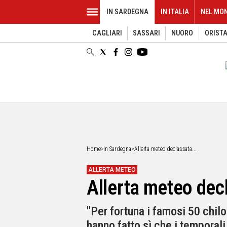
IN SARDEGNA
IN ITALIA
NEL MO
CAGLIARI
SASSARI
NUORO
ORIST
EVENTI
IN
SARDEGNA
CAGLIARI
SASSARI
NUORO
ORISTANO
SULCIS
GALLURA
OGLIASTRA
Home
>
In Sardegna
>
Allerta meteo declassata...
MEDIO
CAMPIDANO
ALLERTA METEO
Allerta meteo decl
ALTRE
NOTIZIE
"Per fortuna i famosi 50 chilo
POLITICA
hanno fatto sì che i temporal