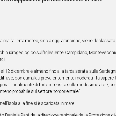
a ma l'allerta meteo, sino a oggi arancione, viene declassata a
rischio idrogeologico sull'Iglesiente, Campidano, Montevecc
dì.
 del 12 dicembre e almeno fino alla tarda serata, sulla Sardegn
diffuse, con cumulati prevalentemente moderati - fa sapere la
mporali localmente di forte intensità sulle medesime aree, con
 meno probabile sul settore nordorientale".
ll'Isola alla fine si è scaricata in mare.
o Daniela Pani, della direzione regionale della Protezione civil