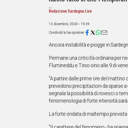
IN
ITALIA
Redazione Sardegna Live
NEL
MONDO
12 dicembre, 2024 • 19:39
SPORT
EVENTI
STORIE
Ancora instabilità e piogge in Sardegn
VIDEO
Permane una criticità ordinaria per 
Flumineddu e Tirso sino alle 9 di vener
Vai
"A partire dalle prime ore del mattino
prevedono precipitazioni da sparse a 
UNISCITI
segnala la possibilità di rovesci o te
fenomenologia di forte intensità sarà
AL CANALE
WHATSAPP
La forte ondata di maltempo prevista ne
"Il carattere del fenomeno - ha spiegat
Social