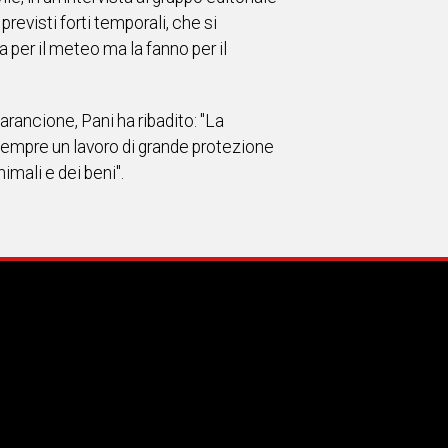
evisti forti temporali, che si
 per il meteo ma la fanno per il
arancione, Pani ha ribadito: "La
 sempre un lavoro di grande protezione
imali e dei beni".