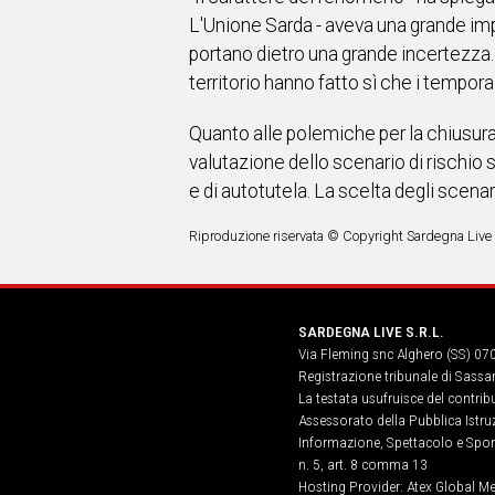
L'Unione Sarda - aveva una grande impr
portano dietro una grande incertezza. 
territorio hanno fatto sì che i tempor
Quanto alle polemiche per la chiusura 
valutazione dello scenario di rischio
e di autotutela. La scelta degli scenar
Riproduzione riservata © Copyright Sardegna Live
SARDEGNA LIVE S.R.L.
Via Fleming snc Alghero (SS) 07
Registrazione tribunale di Sassa
La testata usufruisce del contri
Assessorato della Pubblica Istruz
Informazione, Spettacolo e Sport
n. 5, art. 8 comma 13
Hosting Provider: Atex Global Me