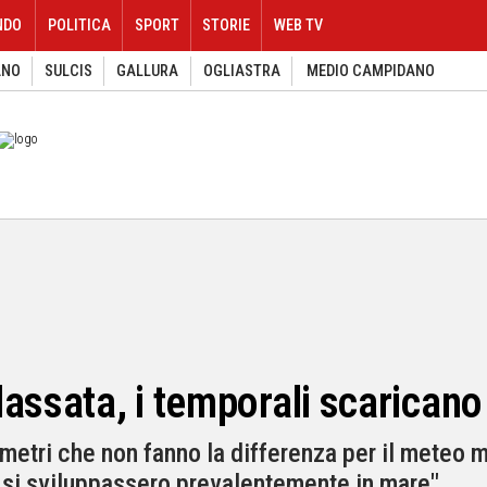
NDO
POLITICA
SPORT
STORIE
WEB TV
ANO
SULCIS
GALLURA
OGLIASTRA
MEDIO CAMPIDANO
assata, i temporali scaricano
metri che non fanno la differenza per il meteo ma 
i si sviluppassero prevalentemente in mare"