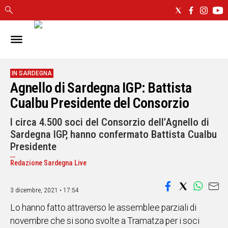
IN
SARDEGNA
CAGLIARI
IN SARDEGNA
Agnello di Sardegna IGP: Battista
SASSARI
NUORO
Cualbu Presidente del Consorzio
ORISTANO
I circa 4.500 soci del Consorzio dell’Agnello di
SULCIS
Sardegna IGP, hanno confermato Battista Cualbu
GALLURA
Presidente
OGLIASTRA
Redazione Sardegna Live
MEDIO
CAMPIDANO
3 dicembre, 2021 • 17:54
ALTRE
Lo hanno fatto attraverso le assemblee parziali di
NOTIZIE
novembre che si sono svolte a Tramatza per i soci
POLITICA