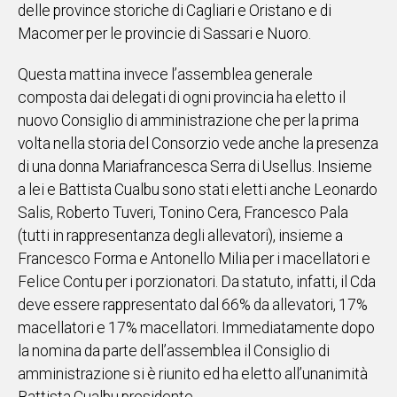
delle province storiche di Cagliari e Oristano e di
IN
Macomer per le provincie di Sassari e Nuoro.
ITALIA
NEL
Questa mattina invece l’assemblea generale
MONDO
composta dai delegati di ogni provincia ha eletto il
SPORT
nuovo Consiglio di amministrazione che per la prima
EVENTI
volta nella storia del Consorzio vede anche la presenza
STORIE
di una donna Mariafrancesca Serra di Usellus. Insieme
a lei e Battista Cualbu sono stati eletti anche Leonardo
VIDEO
Salis, Roberto Tuveri, Tonino Cera, Francesco Pala
(tutti in rappresentanza degli allevatori), insieme a
Vai
Francesco Forma e Antonello Milia per i macellatori e
Felice Contu per i porzionatori. Da statuto, infatti, il Cda
deve essere rappresentato dal 66% da allevatori, 17%
UNISCITI
macellatori e 17% macellatori. Immediatamente dopo
AL CANALE
la nomina da parte dell’assemblea il Consiglio di
amministrazione si è riunito ed ha eletto all’unanimità
WHATSAPP