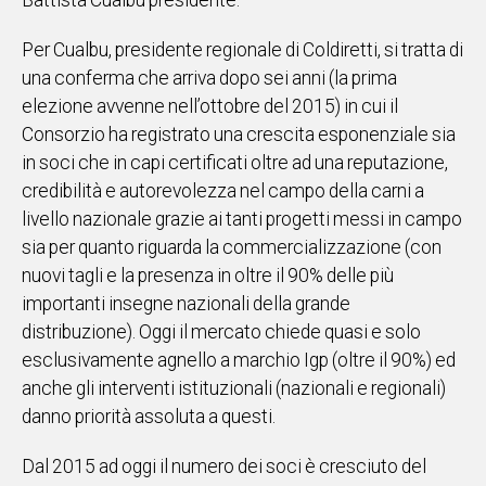
Battista Cualbu presidente.
Social
Per Cualbu, presidente regionale di Coldiretti, si tratta di
una conferma che arriva dopo sei anni (la prima
elezione avvenne nell’ottobre del 2015) in cui il
Consorzio ha registrato una crescita esponenziale sia
in soci che in capi certificati oltre ad una reputazione,
credibilità e autorevolezza nel campo della carni a
livello nazionale grazie ai tanti progetti messi in campo
sia per quanto riguarda la commercializzazione (con
nuovi tagli e la presenza in oltre il 90% delle più
importanti insegne nazionali della grande
distribuzione). Oggi il mercato chiede quasi e solo
esclusivamente agnello a marchio Igp (oltre il 90%) ed
anche gli interventi istituzionali (nazionali e regionali)
danno priorità assoluta a questi.
Dal 2015 ad oggi il numero dei soci è cresciuto del