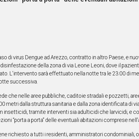
 caso di virus Dengue ad Arezzo, contratto in altro Paese, e n
a disinfestazione della zona di via Leone Leoni, dove il pazie
to. L’intervento sarà effettuato nella notte tra le 23:00 di me
notte successiva.
de che nelle aree pubbliche, caditoie stradali e pozzetti, aree
00 metri dalla struttura sanitaria e dalla zona identificata di v
nsetticidi, tramite interventi sia adulticidi che larvicidi, e co
ezioni “porta a porta” delle eventuali abitazioni comprese nell
ne richiesto a tutti i residenti, amministratori condominiali, 