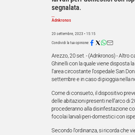
IN
segnalata.
ITALIA
NEL
Adnkronos
MONDO
SPORT
20 settembre, 2023 • 15:15
EVENTI
STORIE
Arezzo, 20 set. - (Adnkronos) - Altro
VIDEO
Ghinelli con la quale viene disposta l
l'area circostante l’ospedale San Dona
Vai
settembre e in caso di pioggia nella 
Come di consueto, il dispositivo preve
UNISCITI
delle abitazioni presenti nell’arco di 2
AL CANALE
procederanno alla disinfestazione con i
focolai larvali peri-domestici con isp
WHATSAPP
Secondo l’ordinanza, si ricorda che vie
Social