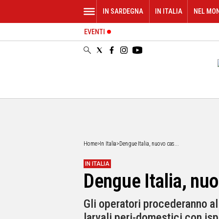
IN SARDEGNA
IN ITALIA
NEL MO
EVENTI
IN
SARDEGNA
CAGLIARI
SASSARI
NUORO
ORISTANO
SULCIS
GALLURA
OGLIASTRA
Home
>
In Italia
>
Dengue Italia, nuovo cas...
MEDIO
CAMPIDANO
IN ITALIA
Dengue Italia, nu
ALTRE
NOTIZIE
Gli operatori procederanno all
POLITICA
larvali peri-domestici con is