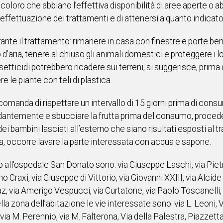
ti coloro che abbiano l’effettiva disponibilità di aree aperte o 
l’effettuazione dei trattamenti e di attenersi a quanto indicato
ante il trattamento: rimanere in casa con finestre e porte be
’aria, tenere al chiuso gli animali domestici e proteggere i loro
setticidi potrebbero ricadere sui terreni, si suggerisce, prima 
re le piante con teli di plastica.
comanda di rispettare un intervallo di 15 giorni prima di cons
antemente e sbucciare la frutta prima del consumo, procedere
i dei bambini lasciati all’esterno che siano risultati esposti al
da, occorre lavare la parte interessata con acqua e sapone.
no all'ospedale San Donato sono: via Giuseppe Laschi, via Piet
no Craxi, via Giuseppe di Vittorio, via Giovanni XXIII, via Alcid
z, via Amerigo Vespucci, via Curtatone, via Paolo Toscanelli, 
ella zona dell’abitazione le vie interessate sono: via L. Leoni, V
, via M. Perennio, via M. Falterona, Via della Palestra, Piazzetta