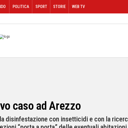
NDO
POLITICA
SPORT
STORIE
WEB TV
ovo caso ad Arezzo
a disinfestazione con insetticidi e con la ricerc
pezioni “porta a porta” delle eventuali abitazion