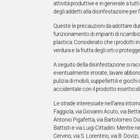
attività produttive e in generale a tut
degli addetti alla disinfestazione per 
Queste le precauzioni da adottare dur
funzionamento di impianti di ricambio d
plastica. Considerato che i prodotti in
verdura e la frutta degli orti o protegge
A seguito della disinfestazione si rac
eventualmente irrorate, lavare abbond
pulizia di mobili, suppellettili e gioch
accidentale con il prodotto insettici
Le strade interessate nell'area intor
Faggiola, via Giovanni Acuto, via Betti
Antonio Pigafetta, via Bartolomeo Dia
Battisti e via Luigi Cittadini. Mentre n
Cervino, via S. Lorentino, via B. Dovizi