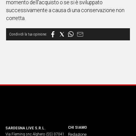
momento dell'acquisto o se si è sviluppato
successivamente a causa di una conservazione non
Social
corretta.
CHI SIAMO
SARDEGNA LIVE S.R.L.
Via Fleming snc Alghero (SS) 07041
Redazione