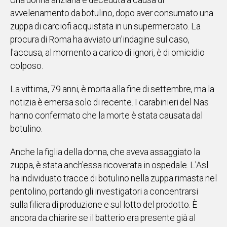
Una donna anziana è deceduta a causa di
IN
avvelenamento da botulino, dopo aver consumato una
ITALIA
zuppa di carciofi acquistata in un supermercato. La
NEL
procura di Roma ha avviato un'indagine sul caso,
MONDO
l'accusa, al momento a carico di ignori, è di omicidio
SPORT
colposo.
EVENTI
STORIE
La vittima, 79 anni, è morta alla fine di settembre, ma la
notizia è emersa solo di recente. I carabinieri del Nas
VIDEO
hanno confermato che la morte è stata causata dal
botulino.
Vai
Anche la figlia della donna, che aveva assaggiato la
zuppa, è stata anch'essa ricoverata in ospedale. L'Asl
ha individuato tracce di botulino nella zuppa rimasta nel
UNISCITI
pentolino, portando gli investigatori a concentrarsi
AL CANALE
sulla filiera di produzione e sul lotto del prodotto. È
WHATSAPP
ancora da chiarire se il batterio era presente già al