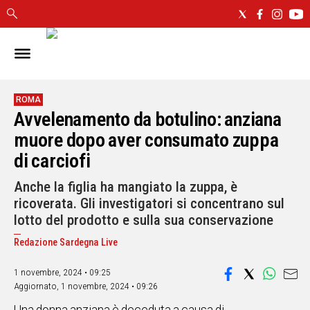
IN
SARDEGNA
CAGLIARI
ROMA
Avvelenamento da botulino: anziana
SASSARI
NUORO
muore dopo aver consumato zuppa
ORISTANO
di carciofi
SULCIS
Anche la figlia ha mangiato la zuppa, è
GALLURA
ricoverata. Gli investigatori si concentrano sul
OGLIASTRA
lotto del prodotto e sulla sua conservazione
MEDIO
CAMPIDANO
Redazione Sardegna Live
1 novembre, 2024 • 09:25
ALTRE
NOTIZIE
Aggiornato,
1 novembre, 2024 • 09:26
POLITICA