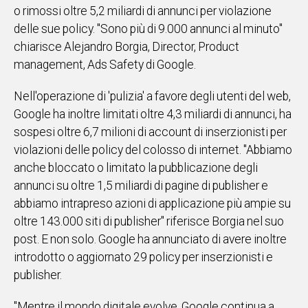
o rimossi oltre 5,2 miliardi di annunci per violazione
IN
delle sue policy. "Sono più di 9.000 annunci al minuto"
ITALIA
chiarisce Alejandro Borgia, Director, Product
NEL
MONDO
management, Ads Safety di Google.
SPORT
Nell'operazione di 'pulizia' a favore degli utenti del web,
EVENTI
Google ha inoltre limitati oltre 4,3 miliardi di annunci, ha
STORIE
sospesi oltre 6,7 milioni di account di inserzionisti per
violazioni delle policy del colosso di internet. "Abbiamo
VIDEO
anche bloccato o limitato la pubblicazione degli
annunci su oltre 1,5 miliardi di pagine di publisher e
Vai
abbiamo intrapreso azioni di applicazione più ampie su
oltre 143.000 siti di publisher" riferisce Borgia nel suo
post. E non solo. Google ha annunciato di avere inoltre
UNISCITI
introdotto o aggiornato 29 policy per inserzionisti e
AL CANALE
publisher.
WHATSAPP
"Mentre il mondo digitale evolve, Google continua a