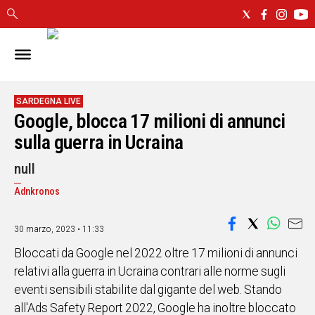
IN
SARDEGNA
CAGLIARI
SARDEGNA LIVE
Google, blocca 17 milioni di annunci
SASSARI
NUORO
sulla guerra in Ucraina
ORISTANO
null
SULCIS
GALLURA
Adnkronos
OGLIASTRA
MEDIO
30 marzo, 2023 • 11:33
CAMPIDANO
Bloccati da Google nel 2022 oltre 17 milioni di annunci
relativi alla guerra in Ucraina contrari alle norme sugli
ALTRE
eventi sensibili stabilite dal gigante del web. Stando
NOTIZIE
all'Ads Safety Report 2022, Google ha inoltre bloccato
POLITICA