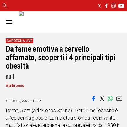
IN
SARDEGNA
CAGLIARI
SARDEGNA LIVE
Da fame emotiva a cervello
SASSARI
NUORO
affamato, scoperti i 4 principali tipi
ORISTANO
obesità
SULCIS
null
GALLURA
OGLIASTRA
Adnkronos
MEDIO
CAMPIDANO
5 ottobre, 2023 • 17:45
Roma, 5 ott. (Adnkronos Salute) - Per l’Oms l'obesità è
ALTRE
NOTIZIE
un’epidemia globale. La malattia cronica, recidivante,
multifattoriale, eterogena, la cui prevalenza dal 1980 in
POLITICA