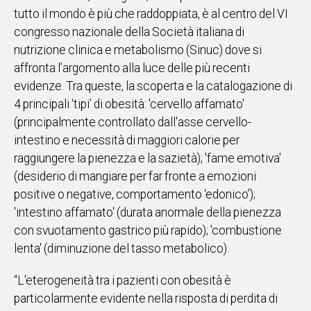
tutto il mondo è più che raddoppiata, è al centro del VI
IN
congresso nazionale della Società italiana di
ITALIA
nutrizione clinica e metabolismo (Sinuc) dove si
NEL
MONDO
affronta l’argomento alla luce delle più recenti
SPORT
evidenze. Tra queste, la scoperta e la catalogazione di
EVENTI
4 principali ‘tipi’ di obesità: 'cervello affamato'
STORIE
(principalmente controllato dall'asse cervello-
intestino e necessità di maggiori calorie per
VIDEO
raggiungere la pienezza e la sazietà); 'fame emotiva'
(desiderio di mangiare per far fronte a emozioni
positive o negative, comportamento ‘edonico’);
Vai
'intestino affamato' (durata anormale della pienezza
con svuotamento gastrico più rapido); 'combustione
lenta' (diminuzione del tasso metabolico).
UNISCITI
AL CANALE
“L'eterogeneità tra i pazienti con obesità è
WHATSAPP
particolarmente evidente nella risposta di perdita di