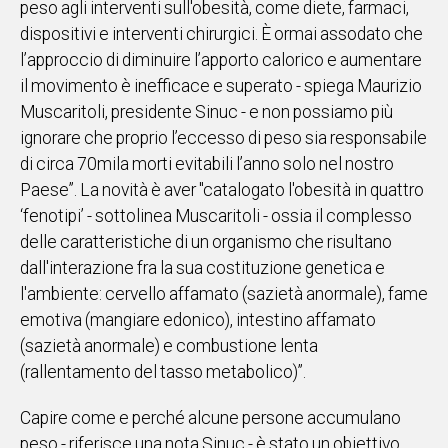
peso agli interventi sull'obesità, come diete, farmaci,
dispositivi e interventi chirurgici. È ormai assodato che
Social
l’approccio di diminuire l’apporto calorico e aumentare
il movimento è inefficace e superato - spiega Maurizio
Muscaritoli, presidente Sinuc - e non possiamo più
ignorare che proprio l’eccesso di peso sia responsabile
di circa 70mila morti evitabili l’anno solo nel nostro
Paese”. La novità è aver "catalogato l'obesità in quattro
‘fenotipi’ - sottolinea Muscaritoli - ossia il complesso
delle caratteristiche di un organismo che risultano
dall'interazione fra la sua costituzione genetica e
l'ambiente: cervello affamato (sazietà anormale), fame
emotiva (mangiare edonico), intestino affamato
(sazietà anormale) e combustione lenta
(rallentamento del tasso metabolico)”.
Capire come e perché alcune persone accumulano
peso - riferisce una nota Sinuc - è stato un obiettivo