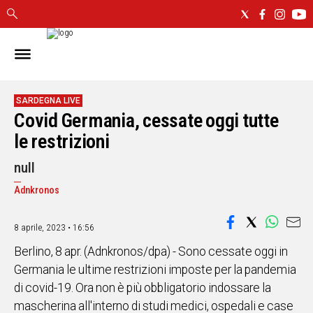
IN
SARDEGNA
CAGLIARI
SARDEGNA LIVE
Covid Germania, cessate oggi tutte
SASSARI
NUORO
le restrizioni
ORISTANO
null
SULCIS
GALLURA
Adnkronos
OGLIASTRA
MEDIO
8 aprile, 2023 • 16:56
CAMPIDANO
Berlino, 8 apr. (Adnkronos/dpa) - Sono cessate oggi in
Germania le ultime restrizioni imposte per la pandemia
ALTRE
di covid-19. Ora non è più obbligatorio indossare la
NOTIZIE
mascherina all'interno di studi medici, ospedali e case
POLITICA