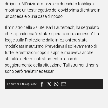
di riposo. All'inizio di marzo era decaduto l'obbligo di
IN
mostrare un test negativo del covid prima di entrare in
ITALIA
un ospedale o una casa di riposo.
NEL
MONDO
Il ministro della Salute, Karl Lauterbach, ha segnalato
SPORT
che la pandemia "è stata superata con successo". La
EVENTI
legge sulla Protezione dalle infezioni era stata
STORIE
modificata in autunno. Prevedeva il sollevamento di
tutte le restrizioni dopo il 7 aprile, ma aveva anche
VIDEO
stabilito determinati strumenti in caso di
peggioramento della situazione. Tali strumenti non si
Vai
sono però rivelati necessari.
UNISCITI
AL CANALE
WHATSAPP