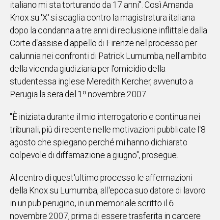
italiano mi sta torturando da 17 anni". Così Amanda
IN
Knox su 'X' si scaglia contro la magistratura italiana
ITALIA
dopo la condanna a tre anni di reclusione inflittale dalla
NEL
Corte d'assise d'appello di Firenze nel processo per
MONDO
calunnia nei confronti di Patrick Lumumba, nell'ambito
SPORT
della vicenda giudiziaria per l'omicidio della
EVENTI
studentessa inglese Meredith Kercher, avvenuto a
STORIE
Perugia la sera del 1º novembre 2007.
VIDEO
"È iniziata durante il mio interrogatorio e continua nei
tribunali, più di recente nelle motivazioni pubblicate l'8
Vai
agosto che spiegano perché mi hanno dichiarato
colpevole di diffamazione a giugno", prosegue.
UNISCITI
Al centro di quest'ultimo processo le affermazioni
della Knox su Lumumba, all'epoca suo datore di lavoro
AL CANALE
in un pub perugino, in un memoriale scritto il 6
WHATSAPP
novembre 2007, prima di essere trasferita in carcere