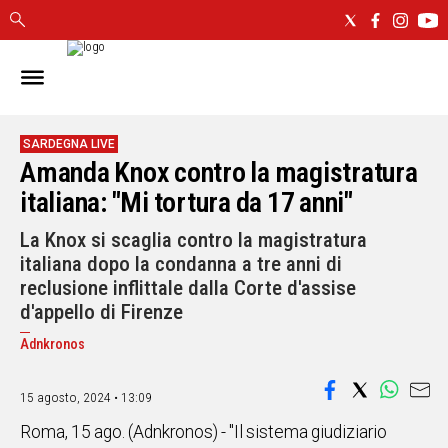
IN
SARDEGNA
CAGLIARI
SARDEGNA LIVE
Amanda Knox contro la magistratura
SASSARI
NUORO
italiana: "Mi tortura da 17 anni"
ORISTANO
La Knox si scaglia contro la magistratura
SULCIS
italiana dopo la condanna a tre anni di
GALLURA
reclusione inflittale dalla Corte d'assise
OGLIASTRA
d'appello di Firenze
MEDIO
CAMPIDANO
Adnkronos
ALTRE
15 agosto, 2024 • 13:09
NOTIZIE
Roma, 15 ago. (Adnkronos) - "Il sistema giudiziario
POLITICA