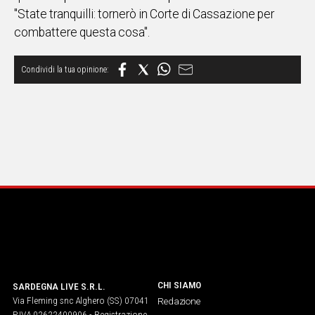
"State tranquilli: tornerò in Corte di Cassazione per
combattere questa cosa".
CHI SIAMO
SARDEGNA LIVE S.R.L.
Via Fleming snc Alghero (SS) 07041
Redazione
P.IVA 02622400906 - Registrazione