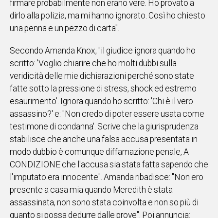
firmare probabilmente non erano vere. Ho provato a
dirlo alla polizia, ma mi hanno ignorato. Così ho chiesto
una penna e un pezzo di carta".
Secondo Amanda Knox, "il giudice ignora quando ho
scritto: 'Voglio chiarire che ho molti dubbi sulla
veridicità delle mie dichiarazioni perché sono state
fatte sotto la pressione di stress, shock ed estremo
esaurimento'. Ignora quando ho scritto: 'Chi è il vero
assassino?' e: "Non credo di poter essere usata come
testimone di condanna'. Scrive che la giurisprudenza
stabilisce che anche una falsa accusa presentata in
modo dubbio è comunque diffamazione penale, A
CONDIZIONE che l'accusa sia stata fatta sapendo che
l'imputato era innocente". Amanda ribadisce: "Non ero
presente a casa mia quando Meredith è stata
assassinata, non sono stata coinvolta e non so più di
quanto si possa dedurre dalle prove". Poi annuncia: