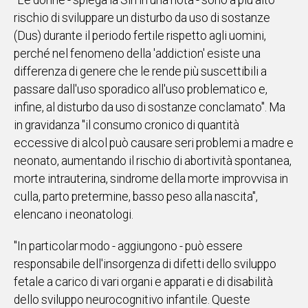
"Le donne - spiega la Sin in una nota - sono a più alto
rischio di sviluppare un disturbo da uso di sostanze
Social
(Dus) durante il periodo fertile rispetto agli uomini,
perché nel fenomeno della 'addiction' esiste una
differenza di genere che le rende più suscettibili a
passare dall'uso sporadico all'uso problematico e,
infine, al disturbo da uso di sostanze conclamato". Ma
in gravidanza "il consumo cronico di quantità
eccessive di alcol può causare seri problemi a madre e
neonato, aumentando il rischio di abortività spontanea,
morte intrauterina, sindrome della morte improvvisa in
culla, parto pretermine, basso peso alla nascita",
elencano i neonatologi.
"In particolar modo - aggiungono - può essere
responsabile dell'insorgenza di difetti dello sviluppo
fetale a carico di vari organi e apparati e di disabilità
dello sviluppo neurocognitivo infantile. Queste