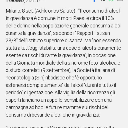
8 settembre, 2023 • 15:00
IN
Milano, 8 set. (Adnkronos Salute) - "Il consumo di alcol
ITALIA
in gravidanza è comune in molti Paesi e circa il 10%
NEL
delle donne nella popolazione generale consuma alcol
MONDO
durante la gravidanza", secondo i "Rapporti Istisan
SPORT
23/3" dell'Istituto superiore di sanità. Ma "non essendo
EVENTI
stata a tutt'oggi stabilita una dose di alcol sicuramente
STORIE
esente da rischi durante la gravidanza", in occasione
della Giornata mondiale della sindrome feto-alcolica e
VIDEO
disturbi correlati (9 settembre), la Società italiana di
neonatologia (Sin) ribadisce che "è opportuno
Vai
astenersi completamente" dall'alcol "durante tutto il
periodo" di gestazione. Alla vigilia della ricorrenza gli
esperti lanciano un appello: sensibilizzare con una
UNISCITI
campagna ad hoc le future mamme sui rischi del
AL CANALE
consumo di bevande alcoliche in gravidanza.
WHATSAPP