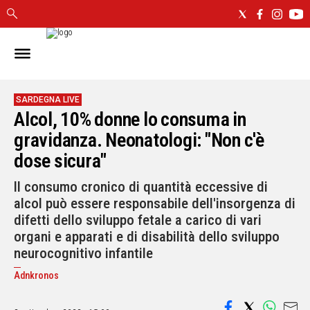
IN
SARDEGNA
CAGLIARI
SARDEGNA LIVE
Alcol, 10% donne lo consuma in
SASSARI
NUORO
gravidanza. Neonatologi: "Non c'è
ORISTANO
dose sicura"
SULCIS
Il consumo cronico di quantità eccessive di
GALLURA
alcol può essere responsabile dell'insorgenza di
OGLIASTRA
difetti dello sviluppo fetale a carico di vari
MEDIO
organi e apparati e di disabilità dello sviluppo
CAMPIDANO
neurocognitivo infantile
ALTRE
Adnkronos
NOTIZIE
POLITICA