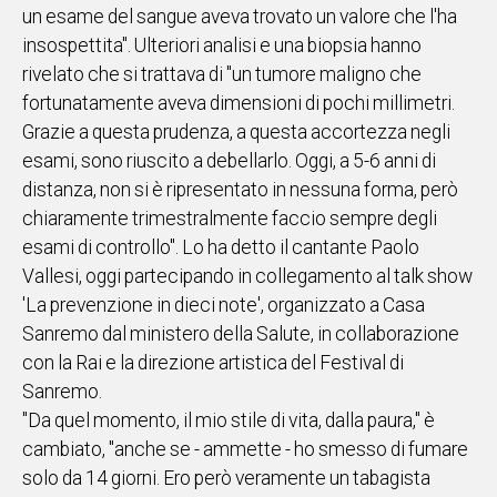
un esame del sangue aveva trovato un valore che l'ha
IN
insospettita". Ulteriori analisi e una biopsia hanno
ITALIA
rivelato che si trattava di "un tumore maligno che
NEL
fortunatamente aveva dimensioni di pochi millimetri.
MONDO
Grazie a questa prudenza, a questa accortezza negli
SPORT
esami, sono riuscito a debellarlo. Oggi, a 5-6 anni di
EVENTI
distanza, non si è ripresentato in nessuna forma, però
STORIE
chiaramente trimestralmente faccio sempre degli
esami di controllo". Lo ha detto il cantante Paolo
VIDEO
Vallesi, oggi partecipando in collegamento al talk show
'La prevenzione in dieci note', organizzato a Casa
Vai
Sanremo dal ministero della Salute, in collaborazione
con la Rai e la direzione artistica del Festival di
Sanremo.
UNISCITI
"Da quel momento, il mio stile di vita, dalla paura," è
AL CANALE
cambiato, "anche se - ammette - ho smesso di fumare
WHATSAPP
solo da 14 giorni. Ero però veramente un tabagista