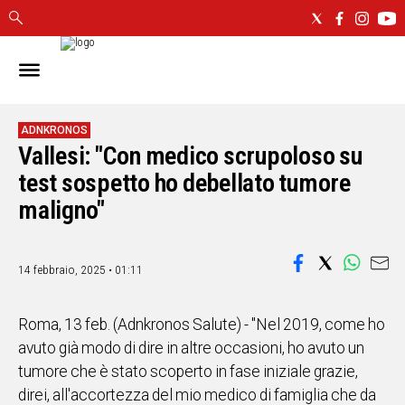
IN
SARDEGNA
CAGLIARI
ADNKRONOS
Vallesi: "Con medico scrupoloso su
SASSARI
NUORO
test sospetto ho debellato tumore
ORISTANO
maligno"
SULCIS
GALLURA
OGLIASTRA
14 febbraio, 2025 • 01:11
MEDIO
CAMPIDANO
Roma, 13 feb. (Adnkronos Salute) - "Nel 2019, come ho
avuto già modo di dire in altre occasioni, ho avuto un
ALTRE
tumore che è stato scoperto in fase iniziale grazie,
NOTIZIE
direi, all'accortezza del mio medico di famiglia che da
POLITICA