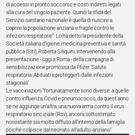
di accessi in pronto soccorso e costi indiretti legati
IN
alla cura del singolo paziente. Quindi la sfida del
ITALIA
Servizio sanitario nazionale è quella di riuscire a
NEL
coprire la popolazione anziana e fragile contro le
MONDO
infezioni respiratorie". Lo ha detto la presidente della
SPORT
Società italiana d'igiene, medicina preventiva e sanità
EVENTI
pubblica (Siti), Roberta Siliquini, intervenendo alla
STORIE
presentazione - oggi a Roma - della campagna di
sensibilizzazione promossa da Pfizer 'Salute
VIDEO
respiratoria: Abituati a proteggerti dalle infezioni
stagionali'.
Vai
Le vaccinazioni "fortunatamente sono diverse: a quelle
contro influenza, Covid e pneumococco, da quest'anno
se ne aggiunge un'altra, una nuova arma contro il virus
UNISCITI
respiratorio sinciziale (Rsv), ancora sottostimato
AL CANALE
nonostante sia molto diffuso all'interno della famiglia
WHATSAPP
poiché colpisce dal neonato all'adulto-anziano".