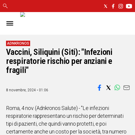
IN
SARDEGNA
CAGLIARI
ADNKRONOS
Vaccini, Siliquini (Siti): "Infezioni
SASSARI
NUORO
respiratorie rischio per anziani e
ORISTANO
fragili"
SULCIS
GALLURA
OGLIASTRA
8 novembre, 2024 • 01:06
MEDIO
CAMPIDANO
Roma, 4 nov. (Adnkronos Salute) - "Le infezioni
respiratorie rappresentano un rischio per determinati
ALTRE
tipi di pazienti, che quindi vanno protetti, e poi
NOTIZIE
certamente anche un costo per la società, tra numero
POLITICA