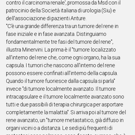
contro il carcinoma renale', promossa da Msd con il
patrocinio della Società italiana di urologia (Siu) e
Social
dell'associazione di pazienti Anture.
"C'è una grande differenza tra un tumore del rene in
fase iniziale e in fase avanzata. Distinguiamo
fondamentalmente tre fasi del tumore del rene",
illustra Minervini. La prima è il "tumore localizzato
all'interno del rene che, come ogni organo, ha la sua
capsula. I tumori che nascono all'interno del rene
possono essere confinati all'interno della capsula.
Quando il tumore fuoriesce dalla capsula si parla"
invece "di tumore localmente avanzato. Il tumore
intracapsulare e il tumore localmente avanzato sono
tutti e due passibili di terapia chirurgica per asportare
completamente la malattia". Si arriva poi al tumore del
rene avanzato, un "tumore metastatico, già diffuso in
organi vicini o a distanza. Le sedi più frequenti di