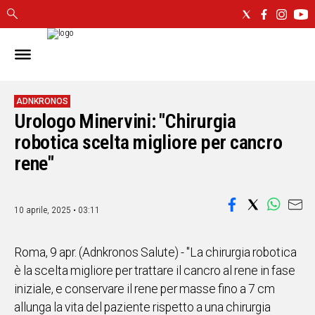
IN
SARDEGNA
CAGLIARI
ADNKRONOS
Urologo Minervini: "Chirurgia
SASSARI
NUORO
robotica scelta migliore per cancro
ORISTANO
rene"
SULCIS
GALLURA
OGLIASTRA
10 aprile, 2025 • 03:11
MEDIO
CAMPIDANO
Roma, 9 apr. (Adnkronos Salute) - "La chirurgia robotica
è la scelta migliore per trattare il cancro al rene in fase
ALTRE
iniziale, e conservare il rene per masse fino a 7 cm
NOTIZIE
allunga la vita del paziente rispetto a una chirurgia
POLITICA