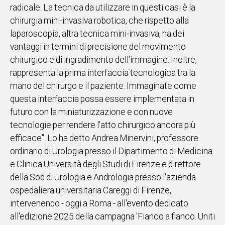
radicale. La tecnica da utilizzare in questi casi è la
IN
chirurgia mini-invasiva robotica, che rispetto alla
ITALIA
laparoscopia, altra tecnica mini-invasiva, ha dei
NEL
vantaggi in termini di precisione del movimento
MONDO
chirurgico e di ingradimento dell'immagine. Inoltre,
SPORT
rappresenta la prima interfaccia tecnologica tra la
EVENTI
mano del chirurgo e il paziente. Immaginate come
STORIE
questa interfaccia possa essere implementata in
futuro con la miniaturizzazione e con nuove
VIDEO
tecnologie per rendere l'atto chirurgico ancora più
efficace". Lo ha detto Andrea Minervini, professore
Vai
ordinario di Urologia presso il Dipartimento di Medicina
e Clinica Università degli Studi di Firenze e direttore
della Sod di Urologia e Andrologia presso l'azienda
UNISCITI
ospedaliera universitaria Careggi di Firenze,
AL CANALE
intervenendo - oggi a Roma - all'evento dedicato
WHATSAPP
all'edizione 2025 della campagna 'Fianco a fianco. Uniti