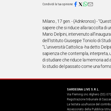
IN
ITALIA
NEL
MONDO
Milano , 17 gen. - (Adnkronos) - “Ques
SPORT
sapere che si riduce alla raccolta di
EVENTI
Mario Delpini, intervenuto all’inaugur
STORIE
dell’Istituto Giuseppe Toniolo di Studi
“L’università Cattolica -ha detto Delp
VIDEO
sapienza che contempla, interpreta, ut
di studiare che riduce la memoria ad a
Vai
lo studio del passato come una forma
UNISCITI
AL CANALE
SARDEGNA LIVE S.R.L.
Via Fleming snc Alghero (SS) 07
WHATSAPP
Registrazione tribunale di Sassa
La testata usufruisce del contri
Assessorato della Pubblica Istruz
Social