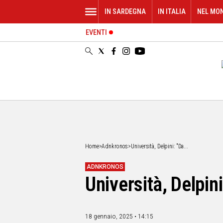
IN SARDEGNA
IN ITALIA
NEL MO
EVENTI
IN
SARDEGNA
CAGLIARI
SASSARI
NUORO
ORISTANO
SULCIS
GALLURA
OGLIASTRA
Home
>
Adnkronos
>
Università, Delpini: "Da...
MEDIO
CAMPIDANO
ADNKRONOS
Università, Delpini
ALTRE
NOTIZIE
POLITICA
18 gennaio, 2025 • 14:15