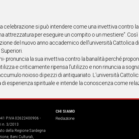
ta celebrazione si può intendere come una invettiva contro la 
 una attrezzatura per eseguire un compito o un mestiere”. Così
azione del nuovo anno accademico dell’università Cattolica di 
 Superiori.
ini- pronuncia la sua invettiva contro la banalità perché prop
ilizza e criticamente ripensa l’utilizzo e non rinuncia a sogna
ccumulo noioso di pezzi di antiquariato. L’università Cattoli
 di esperienza spirituale e intende la conoscenza come relaz
CHI SIAMO
041 P.IVA 02622400906 -
Redazione
ri n. 3/2013
buto della Regione Sardegna
ione, Beni Culturali,