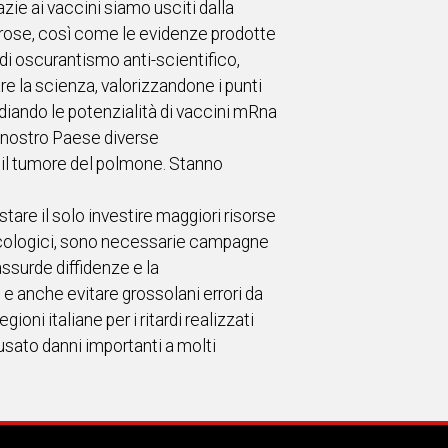
zie ai vaccini siamo usciti dalla
rose, così come le evidenze prodotte
a di oscurantismo anti-scientifico,
are la scienza, valorizzandone i punti
tudiando le potenzialità di vaccini mRna
 nostro Paese diverse
 il tumore del polmone. Stanno
tare il solo investire maggiori risorse
ncologici, sono necessarie campagne
ssurde diffidenze e la
, e anche evitare grossolani errori da
oni italiane per i ritardi realizzati
ausato danni importanti a molti