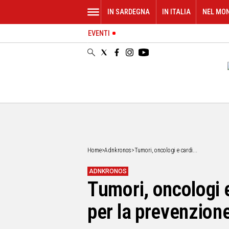
IN SARDEGNA
IN ITALIA
NEL MO
EVENTI
IN
SARDEGNA
CAGLIARI
SASSARI
NUORO
ORISTANO
SULCIS
GALLURA
OGLIASTRA
Home
>
Adnkronos
>
Tumori, oncologi e cardi...
MEDIO
CAMPIDANO
ADNKRONOS
Tumori, oncologi e
ALTRE
NOTIZIE
per la prevenzion
POLITICA