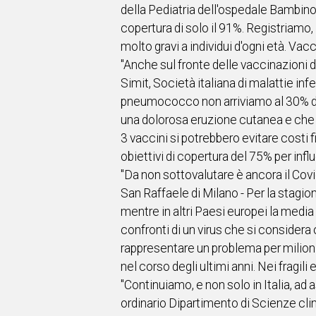
della Pediatria dell'ospedale Bambin
copertura di solo il 91%. Registriamo,
molto gravi a individui d'ogni età. Vac
"Anche sul fronte delle vaccinazioni d
Simit, Società italiana di malattie inf
pneumococco non arriviamo al 30% degl
una dolorosa eruzione cutanea e che p
3 vaccini si potrebbero evitare costi f
obiettivi di copertura del 75% per in
"Da non sottovalutare è ancora il Covi
San Raffaele di Milano - Per la stagio
mentre in altri Paesi europei la media 
confronti di un virus che si considera 
rappresentare un problema per milioni 
nel corso degli ultimi anni. Nei fragili e
"Continuiamo, e non solo in Italia, ad 
ordinario Dipartimento di Scienze cli