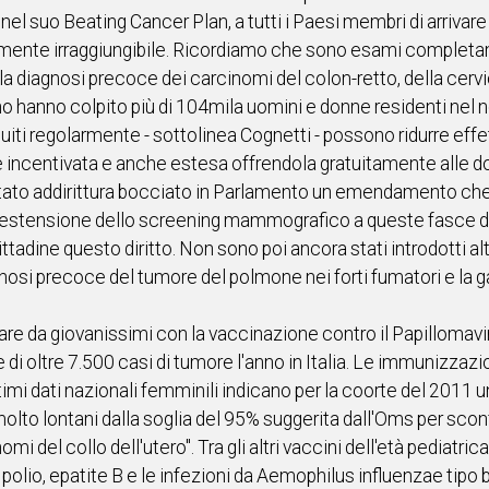
el suo Beating Cancer Plan, a tutti i Paesi membri di arrivare
amente irraggiungibile. Ricordiamo che sono esami completame
la diagnosi precoce dei carcinomi del colon-retto, della cerv
no hanno colpito più di 104mila uomini e donne residenti nel 
i regolarmente - sottolinea Cognetti - possono ridurre effet
incentivata e anche estesa offrendola gratuitamente alle donne
 stato addirittura bocciato in Parlamento un emendamento 
er l'estensione dello screening mammografico a queste fasce d
tadine questo diritto. Non sono poi ancora stati introdotti alt
gnosi precoce del tumore del polmone nei forti fumatori e la g
are da giovanissimi con la vaccinazione contro il Papillomav
le di oltre 7.500 casi di tumore l'anno in Italia. Le immunizza
 ultimi dati nazionali femminili indicano per la coorte del 2011
lto lontani dalla soglia del 95% suggerita dall'Oms per sconfig
nomi del collo dell'utero". Tra gli altri vaccini dell'età pediatri
 polio, epatite B e le infezioni da Aemophilus influenzae tipo b 