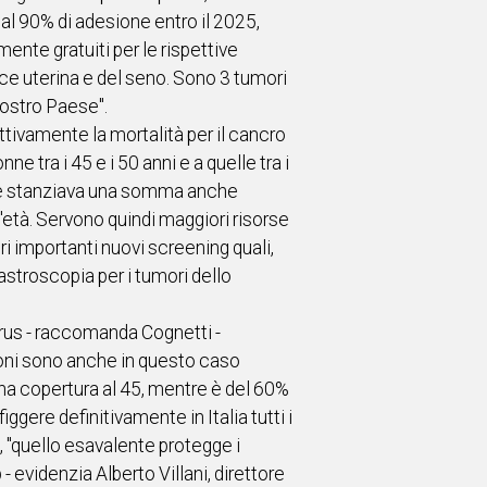
 al 90% di adesione entro il 2025,
nte gratuiti per le rispettive
ice uterina e del seno. Sono 3 tumori
nostro Paese".
tivamente la mortalità per il cancro
 tra i 45 e i 50 anni e a quelle tra i
che stanziava una somma anche
'età. Servono quindi maggiori risorse
ri importanti nuovi screening quali,
astroscopia per i tumori dello
irus - raccomanda Cognetti -
zioni sono anche in questo caso
 una copertura al 45, mentre è del 60%
gere definitivamente in Italia tutti i
ca, "quello esavalente protegge i
- evidenzia Alberto Villani, direttore