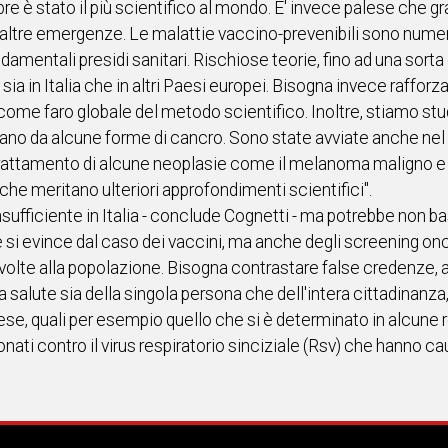
e è stato il più scientifico al mondo. E' invece palese che gra
altre emergenze. Le malattie vaccino-prevenibili sono nume
ndamentali presidi sanitari. Rischiose teorie, fino ad una sort
ia in Italia che in altri Paesi europei. Bisogna invece rafforz
opa come faro globale del metodo scientifico. Inoltre, stiamo s
no da alcune forme di cancro. Sono state avviate anche nel
 trattamento di alcune neoplasie come il melanoma maligno e
i che meritano ulteriori approfondimenti scientifici".
ufficiente in Italia - conclude Cognetti - ma potrebbe non bas
si evince dal caso dei vaccini, ma anche degli screening o
ivolte alla popolazione. Bisogna contrastare false credenze, a
la salute sia della singola persona che dell'intera cittadinanza
ese, quali per esempio quello che si è determinato in alcune regi
nati contro il virus respiratorio sinciziale (Rsv) che hanno c