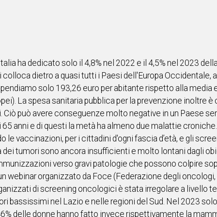
talia ha dedicato solo il 4,8% nel 2022 e il 4,5% nel 2023 della
 colloca dietro a quasi tutti i Paesi dell'Europa Occidental
. Spendiamo solo 193,26 euro per abitante rispetto alla medi
ei). La spesa sanitaria pubblica per la prevenzione inoltre è c
oni. Ciò può avere conseguenze molto negative in un Paese semp
i 65 anni e di questi la metà ha almeno due malattie croniche. P
le vaccinazioni, per i cittadini d'ogni fascia d’età, e gli scree
i tumori sono ancora insufficienti e molto lontani dagli obiett
mmunizzazioni verso gravi patologie che possono colpire sopratt
un webinar organizzato da Foce (Federazione degli oncologi, 
nizzati di screening oncologici è stata irregolare a livello t
ri bassissimi nel Lazio e nelle regioni del Sud. Nel 2023 solo 
l 46% delle donne hanno fatto invece rispettivamente la mammo