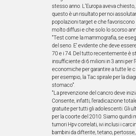
stesso anno. L'Europa aveva chiesto, n
questo è un risultato per noi assolut
popolazioni target e che favoriscono 
molto diffusi e che solo lo scorso an
"Test come la mammografia, se eseguit
del seno. E' evidente che deve essere 
70 e i 74. Del tutto recentemente è
insufficiente di 6 milioni in 3 anni p
economiche per garantire a tutte le cit
per esempio, la Tac spirale per la dia
stomaco".
"La prevenzione del cancro deve inizi
Consente, infatti, l'eradicazione tota
gratuite per tutti gli adolescenti. Gli
per la coorte del 2010. Siamo quindi mo
tumori Hpv correlati, ivi inclusi i carci
bambini da difterite, tetano, pertosse,