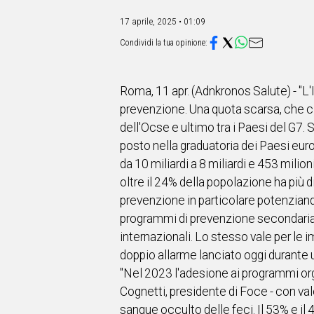
IN
ITALIA
17 aprile, 2025 • 01:09
NEL
MONDO
SPORT
EVENTI
Roma, 11 apr. (Adnkronos Salute) - "L'I
STORIE
prevenzione. Una quota scarsa, che ci
dell'Ocse e ultimo tra i Paesi del G7
VIDEO
posto nella graduatoria dei Paesi europ
da 10 miliardi a 8 miliardi e 453 mili
Vai
oltre il 24% della popolazione ha più d
prevenzione in particolare potenziando 
programmi di prevenzione secondaria de
UNISCITI
internazionali. Lo stesso vale per le i
AL CANALE
doppio allarme lanciato oggi durante 
"Nel 2023 l'adesione ai programmi orga
WHATSAPP
Cognetti, presidente di Foce - con valo
sangue occulto delle feci. Il 53% e i
Social