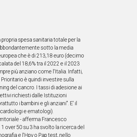
 propria spesa sanitaria totale per la
e, abbondantemente sotto la media
a europea che è di 213,18 euro (decimo
alata del 18,6% tra il 2022 e il 2023
re più anziano come l'Italia. Infatti,
rioritario è quindi investire sulla
ning del cancro. I tassi di adesione ai
ivi richiesti dalle Istituzioni
utto i bambini e gli anziani". E' il
cardiologi e ematologi).
erritoriale - afferma Francesco
1 over 50 su 3 ha svolto la ricerca del
grafia e l'Hpv o Pap test, nello