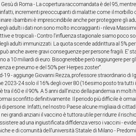
o Gesù di Roma - La copertura raccomandata è del 95, mentre 
 infatti, incrementi preoccupanti di malattie come il morbillo 
cinare i bambini è imprescindibile anche per proteggere gli adul
egli adulti i dati non sono molto incoraggianti - rileva Massimo
ettive e tropicali - Contro l'influenza stagionale siamo poco sop
i adulti immunizzati. La quota scende addirittura al 5% per 
uò anche avere gravi conseguenze per persone fragili. E' sta
ino a 10 miliardi di euro. Bisognerebbe però raggiungere per gli
fluenza e pneumo e del 50% per Herpes zoster".
d-19 - aggiunge Giovanni Rezza, professore straordinario di Ig
ne 2023-24 solo il 16% degli over 80 (16esimo posto tra tutti i
è tra il 60 e il 90%. A 5 anni dall'inizio della pandemia in molt
ormai sconfitto definitivamente. Il periodo più difficile è orm
di persone. Infatti, nel nostro Paese alcune migliaia di citta
 nei grandi anziani il vaccino è tuttora utile per ridurre il rischi
assistere ad una ingiustificata diffidenza verso i vaccini - evi
niche e di comunità dell'università Statale di Milano - Pred