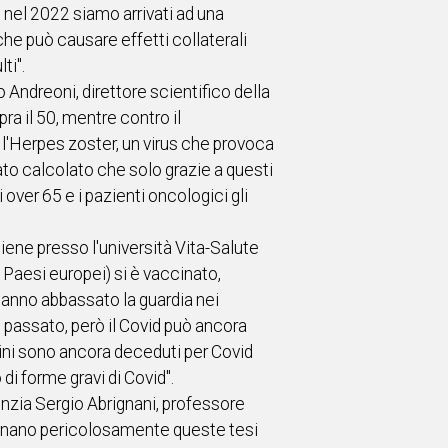
nel 2022 siamo arrivati ad una
che può causare effetti collaterali
ti".
 Andreoni, direttore scientifico della
ra il 50, mentre contro il
l'Herpes zoster, un virus che provoca
to calcolato che solo grazie a questi
 over 65 e i pazienti oncologici gli
iene presso l'università Vita-Salute
 Paesi europei) si è vaccinato,
i hanno abbassato la guardia nei
ai passato, però il Covid può ancora
dini sono ancora deceduti per Covid
o di forme gravi di Covid".
denzia Sergio Abrignani, professore
ominano pericolosamente queste tesi