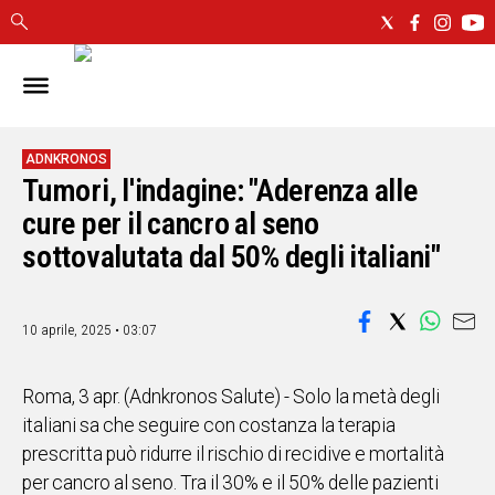
IN
SARDEGNA
CAGLIARI
ADNKRONOS
Tumori, l'indagine: "Aderenza alle
SASSARI
NUORO
cure per il cancro al seno
ORISTANO
sottovalutata dal 50% degli italiani"
SULCIS
GALLURA
OGLIASTRA
10 aprile, 2025 • 03:07
MEDIO
CAMPIDANO
Roma, 3 apr. (Adnkronos Salute) - Solo la metà degli
italiani sa che seguire con costanza la terapia
ALTRE
prescritta può ridurre il rischio di recidive e mortalità
NOTIZIE
per cancro al seno. Tra il 30% e il 50% delle pazienti
POLITICA