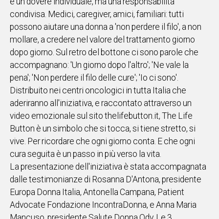
è un dovere individuale, ma una responsabilità
condivisa. Medici, caregiver, amici, familiari: tutti
possono aiutare una donna a 'non perdere il filo', a non
mollare, a credere nel valore del trattamento giorno
dopo giorno. Sul retro del bottone ci sono parole che
accompagnano: 'Un giorno dopo l'altro'; 'Ne vale la
pena'; 'Non perdere il filo delle cure'; 'Io ci sono'.
Distribuito nei centri oncologici in tutta Italia che
aderiranno all'iniziativa, e raccontato attraverso un
video emozionale sul sito thelifebutton.it, The Life
Button è un simbolo che si tocca, si tiene stretto, si
vive. Per ricordare che ogni giorno conta. E che ogni
cura seguita è un passo in più verso la vita.
La presentazione dell'iniziativa è stata accompagnata
dalle testimonianze di Rosanna D'Antona, presidente
Europa Donna Italia, Antonella Campana, Patient
Advocate Fondazione IncontraDonna, e Anna Maria
Mancuso, presidente Salute Donna Odv. Le 3