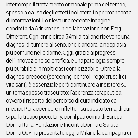
interrompe il trattamento ormonale prima del tempo,
IN
spesso a causa degli effetti collaterali o per mancanza
ITALIA
di informazioni. Lo rileva una recente indagine
NEL
condotta da Adnkronos in collaborazione con Emg
MONDO
Different. Ogni anno circa 54mila italiane ricevono una
SPORT
diagnosi di tumore al seno, che è ancora la neoplasia
EVENTI
più comune nelle donne. Oggi, grazie ai progressi
STORIE
dell'innovazione scientifica, è una patologia sempre
più curabile e in molti casi cornicizzabile. Oltre alla
VIDEO
diagnosi precoce (screening, controlli regolari, stili di
vita sani), è essenziale però continuare a insistere su
Vai
un tema spesso trascurato: l'aderenza terapeutica,
ovvero il rispetto del percorso di cura indicato dai
medici. Per accendere i riflettori su questo tema, di cui
UNISCITI
si parla troppo poco, Lilly, con il patrocinio di Europa
AL CANALE
Donna Italia, Fondazione IncontraDonna e Salute
WHATSAPP
Donna Odv, ha presentato oggi a Milano la campagna di