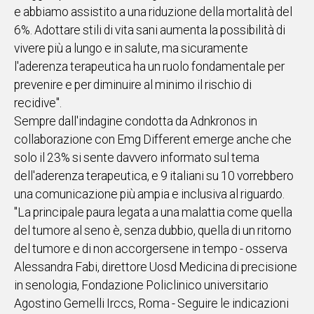
e abbiamo assistito a una riduzione della mortalità del
6%. Adottare stili di vita sani aumenta la possibilità di
vivere più a lungo e in salute, ma sicuramente
l'aderenza terapeutica ha un ruolo fondamentale per
prevenire e per diminuire al minimo il rischio di
recidive".
Sempre dall'indagine condotta da Adnkronos in
collaborazione con Emg Different emerge anche che
solo il 23% si sente davvero informato sul tema
dell'aderenza terapeutica, e 9 italiani su 10 vorrebbero
una comunicazione più ampia e inclusiva al riguardo.
"La principale paura legata a una malattia come quella
del tumore al seno è, senza dubbio, quella di un ritorno
del tumore e di non accorgersene in tempo - osserva
Alessandra Fabi, direttore Uosd Medicina di precisione
in senologia, Fondazione Policlinico universitario
Agostino Gemelli Irccs, Roma - Seguire le indicazioni