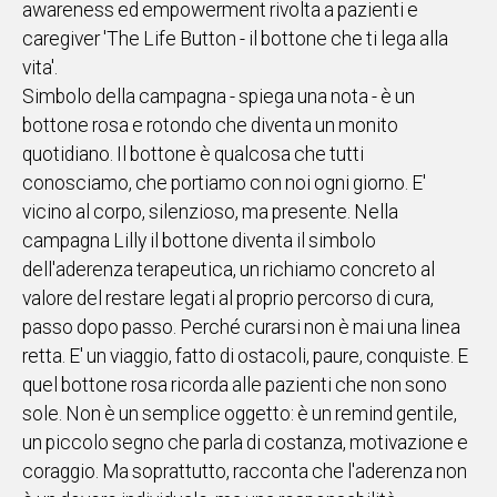
awareness ed empowerment rivolta a pazienti e
caregiver 'The Life Button - il bottone che ti lega alla
Social
vita'.
Simbolo della campagna - spiega una nota - è un
bottone rosa e rotondo che diventa un monito
quotidiano. Il bottone è qualcosa che tutti
conosciamo, che portiamo con noi ogni giorno. E'
vicino al corpo, silenzioso, ma presente. Nella
campagna Lilly il bottone diventa il simbolo
dell'aderenza terapeutica, un richiamo concreto al
valore del restare legati al proprio percorso di cura,
passo dopo passo. Perché curarsi non è mai una linea
retta. E' un viaggio, fatto di ostacoli, paure, conquiste. E
quel bottone rosa ricorda alle pazienti che non sono
sole. Non è un semplice oggetto: è un remind gentile,
un piccolo segno che parla di costanza, motivazione e
coraggio. Ma soprattutto, racconta che l'aderenza non