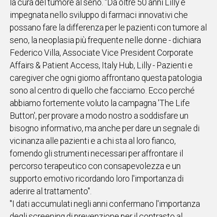
la cura del tumore al seno. "Da oltre 50 anni Lilly è
impegnata nello sviluppo di farmaci innovativi che
possano fare la differenza per le pazienti con tumore al
seno, la neoplasia più frequente nelle donne - dichiara
Federico Villa, Associate Vice President Corporate
Affairs & Patient Access, Italy Hub, Lilly - Pazienti e
caregiver che ogni giorno affrontano questa patologia
sono al centro di quello che facciamo. Ecco perché
abbiamo fortemente voluto la campagna 'The Life
Button', per provare a modo nostro a soddisfare un
bisogno informativo, ma anche per dare un segnale di
vicinanza alle pazienti e a chi sta al loro fianco,
fornendo gli strumenti necessari per affrontare il
percorso terapeutico con consapevolezza e un
supporto emotivo ricordando loro l'importanza di
aderire al trattamento".
"I dati accumulati negli anni confermano l'importanza
degli screening di prevenzione per il contrasto al