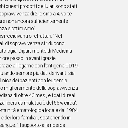
i questi prodotti cellulari sono stati
opravvivenza di 2, e sino a 4, volte
ppure non ancora sufficientemente
anza e ottimismo".
 recidivanti o refrattari. "Nel
ali di sopravvivenza si riducono
atologia, Dipartimento di Medicina
riore passo in avanti grazie
 Grazie al legame con l'antigene CD19,
ulando sempre più dati derivanti sia
clinica dei pazienti con leucemia
netto miglioramento della sopravvivenza
iana di oltre 40 mesi, e i dati di real
za libera da malattia è del 55% circa".
la comunità ematologica locale dal 1984
 e dei loro familiari, sostenendo in
sangue. "Il supporto alla ricerca