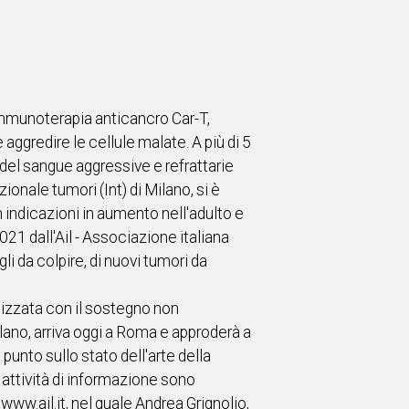
l'immunoterapia anticancro Car-T,
aggredire le cellule malate. A più di 5
 del sangue aggressive e refrattarie
zionale tumori (Int) di Milano, si è
on indicazioni in aumento nell'adulto e
2021 dall'Ail - Associazione italiana
i da colpire, di nuovi tumori da
alizzata con il sostegno non
ano, arriva oggi a Roma e approderà a
 punto sullo stato dell'arte della
e attività di informazione sono
www.ail.it, nel quale Andrea Grignolio,