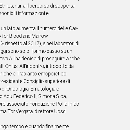
Ethics, narra il percorso di scoperta
sponibili informazioni e
a un lato aumenta il numero delle Car-
y for Blood and Marrow
 rispetto al 2017), e nei laboratori di
ggi sono solo il primo passo su un
tiva Ail ha deciso di proseguire anche
 Onlus. All'incontro, introdotto da
geniche e Trapianto emopoietico
presidente Consiglio superiore di
o di Oncologia, Ematologia e
lo Aou Federico II; Simona Sica,
sore associato Fondazione Policlinico
Roma Tor Vergata, direttore Uosd
er lungo tempo e quando finalmente