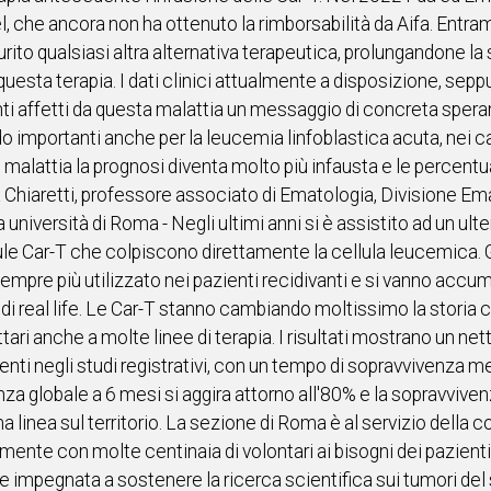
, che ancora non ha ottenuto la rimborsabilità da Aifa. Entramb
ito qualsiasi altra alternativa terapeutica, prolungandone la s
 questa terapia. I dati clinici attualmente a disposizione, se
enti affetti da questa malattia un messaggio di concreta sper
 importanti anche per la leucemia linfoblastica acuta, nei casi
malattia la prognosi diventa molto più infausta e le percentu
hiaretti, professore associato di Ematologia, Divisione Em
università di Roma - Negli ultimi anni si è assistito ad un ulte
llule Car-T che colpiscono direttamente la cellula leucemica.
empre più utilizzato nei pazienti recidivanti e si vanno accum
e di real life. Le Car-T stanno cambiando moltissimo la storia 
attari anche a molte linee di terapia. I risultati mostrano un 
ienti negli studi registrativi, con un tempo di sopravvivenza med
nza globale a 6 mesi si aggira attorno all'80% e la sopravviven
prima linea sul territorio. La sezione di Roma è al servizio del
amente con molte centinaia di volontari ai bisogni dei pazienti
re impegnata a sostenere la ricerca scientifica sui tumori del 