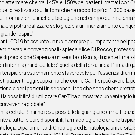
 affermare che tra il 45% e il 50% dei pazienti trattati con C
uello realizzato sui linfomi che ha raccolto più di 1.300 pazien
iere informazioni cliniche e biologiche nel campo del mieloma
 e si potrà realizzare solo grazie a un finanziamento quinque
 grande respiro".
r-T anti-CD19 ha assunto un ruolo sempre più importante nei paz
 chemioterapie convenzionali - spiega Alice Di Rocco, profes
 di precisione Sapienza università di Roma, dirigente Ematol
i linfomi a grandi cellule è quella della terza linea. Prima di 
ee di terapia era estremamente sfavorevole per l'assenza di arm
ti pazienti: oggi sappiamo che con le Car-T si può avere la pos
azione è per i pazienti in seconda linea che sono chemiorefr
i la possibilità di utilizzare Car-T ha dimostrato un vantaggio 
pravvivenza globale".
i a cellule B hanno reso possibile la guarigione di molti pazien
ente a tutte le cure disponibili, farmacologiche e anche trapi
tologia Dipartimento di Oncologia ed Ematologia università St