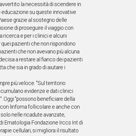
avvertito la necessità di scendere in
re educazione su queste innovative
 Paese grazie al sostegno delle
isione di proseguire il viaggio con
icerca e per i clinici e alcuni
er quei pazienti che non rispondono
n pazienti che non avevano più alcuna
ecisa a restare al fianco dei pazienti
a che sia in grado di aiutare i
mpre più veloce. "Sul territorio
accumulano evidenze e dati clinici
i". Oggi "possono beneficiare della
, con linfoma follicolare e anche con
i solo nelle ricadute avanzate,
e di Ematologia Fondazione Irccs Int di
ie cellulari, si migliora il risultato