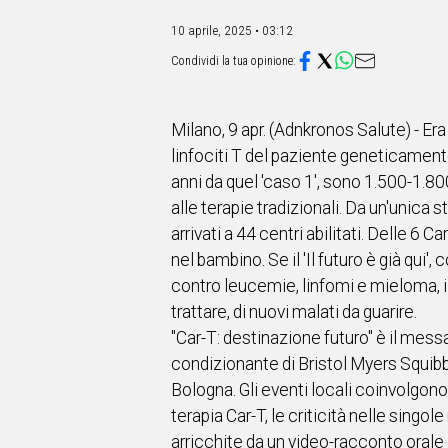
IN
ITALIA
10 aprile, 2025 • 03:12
NEL
MONDO
SPORT
EVENTI
Milano, 9 apr. (Adnkronos Salute) - Er
STORIE
linfociti T del paziente geneticamente
anni da quel 'caso 1', sono 1.500-1.80
VIDEO
alle terapie tradizionali. Da un'unica s
arrivati a 44 centri abilitati. Delle 6 
Vai
nel bambino. Se il 'Il futuro è già qui
contro leucemie, linfomi e mieloma, il
trattare, di nuovi malati da guarire.
UNISCITI
"Car-T: destinazione futuro" è il mess
AL CANALE
condizionante di Bristol Myers Squib
Bologna. Gli eventi locali coinvolgono s
WHATSAPP
terapia Car-T, le criticità nelle singol
arricchite da un video-racconto orale d
Social