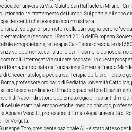
etica dell'università Vita-Salute San Raffaele di Milano - Cnr 
luzionario nel trattamento dei tumori. Sul portale Ail sono di
mappa dei centri che possono somministrarla.
o, continua", spiegano i promotori della campagna, perché "se d
nco-ematologia (secondo il Report 2019 dell'European Societ
cellule emopoietiche, le terapie Car-T sono cresciute del 650%
 avanza velocemente, dall'altro le Car-T come le conosciamo o
ra molti interrogativi a cui dare risposte". In questa prospet
pa di Roma, patrocinata da Fondazione Gimema Franco Mandelli
ica di Oncoematologia pediatrica, Terapia cellulare, Terapie 
oma, professore ordinario di Pediatria università Cattolica, 
ne, professore ordinario di Ematologia, direttore Dipartiment
co II di Napoli, direttore Uoc Ematologia e Trapianti di midol
 di cellule staminali emopoietiche, medico chirurgo, profes
, e Adriano Venditti, professore di Ematologia università di 
o Tor Vergata.
rma Giuseppe Toro, presidente nazionale Ail - è stato atteso p