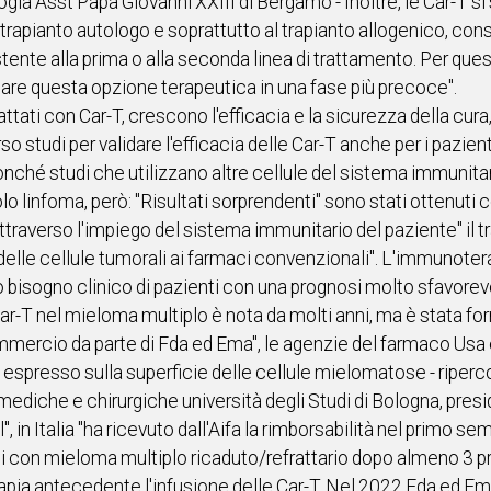
ia Asst Papa Giovanni XXIII di Bergamo - Inoltre, le Car-T si 
trapianto autologo e soprattutto al trapianto allogenico, cons
tente alla prima o alla seconda linea di trattamento. Per ques
stare questa opzione terapeutica in una fase più precoce".
ttati con Car-T, crescono l'efficacia e la sicurezza della cura,
rso studi per validare l'efficacia delle Car-T anche per i pazi
nché studi che utilizzano altre cellule del sistema immunitario
olo linfoma, però: "Risultati sorprendenti" sono stati ottenuti
, "attraverso l'impiego del sistema immunitario del paziente" il 
elle cellule tumorali ai farmaci convenzionali". L'immunoter
bisogno clinico di pazienti con una prognosi molto sfavorevo
 Car-T nel mieloma multiplo è nota da molti anni, ma è stata f
mmercio da parte di Fda ed Ema", le agenzie del farmaco Usa e 
espresso sulla superficie delle cellule mielomatose - riperc
ediche e chirurgiche università degli Studi di Bologna, pre
 in Italia "ha ricevuto dall'Aifa la rimborsabilità nel primo 
nti con mieloma multiplo ricaduto/refrattario dopo almeno 3 
 terapia antecedente l'infusione delle Car-T. Nel 2022 Fda ed