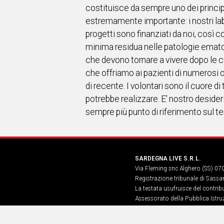
costituisce da sempre uno dei principal
estremamente importante: i nostri labo
progetti sono finanziati da noi, così c
minima residua nelle patologie ematolo
che devono tornare a vivere dopo le cur
che offriamo ai pazienti di numerosi 
di recente. I volontari sono il cuore di
potrebbe realizzare. E' nostro deside
sempre più punto di riferimento sul terr
SARDEGNA LIVE S.R.L.
Via Fleming snc Alghero (SS) 07
Registrazione tribunale di Sassa
La testata usufruisce del contri
Assessorato della Pubblica Istruz
Informazione, Spettacolo e Sport
n. 5, art. 8 comma 13