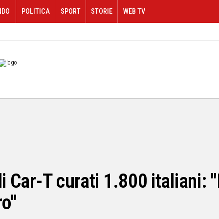
NDO
POLITICA
SPORT
STORIE
WEB TV
i Car-T curati 1.800 italiani: 
ro"