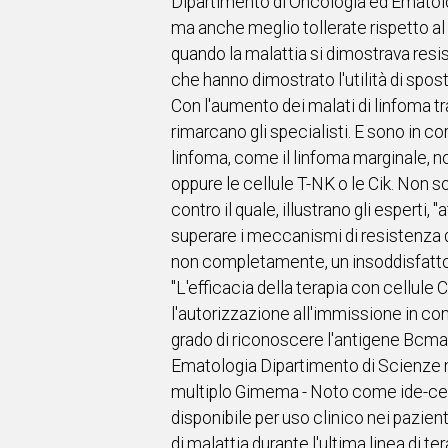
Dipartimento di Oncologia ed Ematolog
ma anche meglio tollerate rispetto al 
quando la malattia si dimostrava resis
che hanno dimostrato l'utilità di spo
Con l'aumento dei malati di linfoma tra
rimarcano gli specialisti. E sono in co
linfoma, come il linfoma marginale, no
oppure le cellule T-NK o le Cik. Non s
contro il quale, illustrano gli esperti
superare i meccanismi di resistenza d
non completamente, un insoddisfatto 
"L'efficacia della terapia con cellule
l'autorizzazione all'immissione in co
grado di riconoscere l'antigene Bcma 
Ematologia Dipartimento di Scienze m
multiplo Gimema - Noto come ide-cel",
disponibile per uso clinico nei pazie
di malattia durante l'ultima linea di