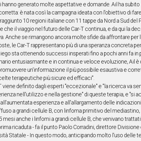
li hanno generato molte aspettative e domande. Ail ha subito 
rretta: è nata così la campagna ideata con l'obiettivo di fa
a raggiunto 10 regioni italiane con 11 tappe da Nord a Sud del
e che il viaggio nel futuro delle Car-T continua, e da qui la dec
a. Anche se rimangono ancora molte sfide da affrontare per la r
sposte, le Car-T rappresentano più di una speranza concreta p
mpiego sta ottenendo successi insperati fino a pochi anni fa i
nario entusiasmante e in continua e veloce evoluzione, Ail è d
promuovere un'informazione il più possibile esaustiva e corrett
celte terapeutiche più sicure ed efficaci".
r-T viene definito dagli esperti "eccezionale" e "la ricerca va se
enza nell'utilizzo e nella gestione" di queste terapia, e "si 
 all'aumentata esperienza e all'allargamento delle indicazion
iffuso a grandi cellule B, con linfoma primitivo del mediastino
5 mesi anche i linfomi a grandi cellule B, che venivano trattat
rima ricaduta - fa il punto Paolo Corradini, direttore Division
tà Statale - In questo modo, anticipando molto l'uso delle terap