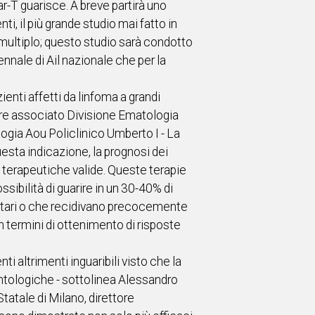
ar-T guarisce. A breve partirà uno
ti, il più grande studio mai fatto in
 multiplo; questo studio sarà condotto
nnale di Ail nazionale che per la
ienti affetti da linfoma a grandi
sore associato Divisione Ematologia
ogia Aou Policlinico Umberto I - La
questa indicazione, la prognosi dei
i terapeutiche valide. Queste terapie
sibilità di guarire in un 30-40% di
attari o che recidivano precocemente
in termini di ottenimento di risposte
ti altrimenti inguaribili visto che la
antologiche - sottolinea Alessandro
atale di Milano, direttore