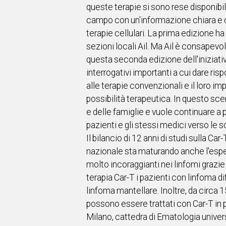
queste terapie si sono rese disponibi
campo con un'informazione chiara e co
terapie cellulari. La prima edizione h
sezioni locali Ail. Ma Ail è consapevol
questa seconda edizione dell'iniziativ
interrogativi importanti a cui dare ri
alle terapie convenzionali e il loro i
possibilità terapeutica. In questo sce
e delle famiglie e vuole continuare a 
pazienti e gli stessi medici verso le s
Il bilancio di 12 anni di studi sulla Ca
nazionale sta maturando anche l'esperi
molto incoraggianti nei linfomi grazie
terapia Car-T i pazienti con linfoma d
linfoma mantellare. Inoltre, da circa 1
possono essere trattati con Car-T in p
Milano, cattedra di Ematologia universi