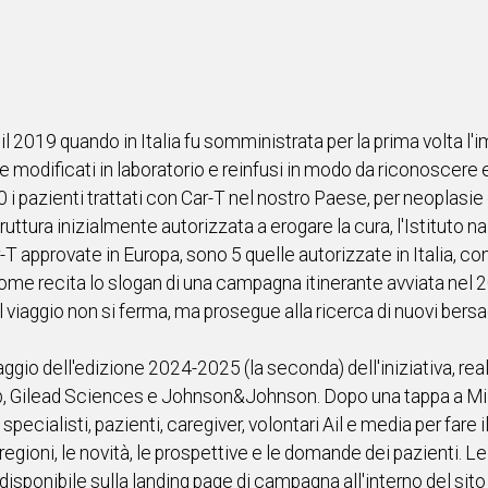
a il 2019 quando in Italia fu somministrata per la prima volta 
 modificati in laboratorio e reinfusi in modo da riconoscere e 
0 i pazienti trattati con Car-T nel nostro Paese, per neoplasie
truttura inizialmente autorizzata a erogare la cura, l'Istituto na
Car-T approvate in Europa, sono 5 quelle autorizzate in Italia, c
', come recita lo slogan di una campagna itinerante avviata nel 
 viaggio non si ferma, ma prosegue alla ricerca di nuovi bersagl
aggio dell'edizione 2024-2025 (la seconda) dell'iniziativa, re
b, Gilead Sciences e Johnson&Johnson. Dopo una tappa a Mil
pecialisti, pazienti, caregiver, volontari Ail e media per fare il
e regioni, le novità, le prospettive e le domande dei pazienti. L
isponibile sulla landing page di campagna all'interno del sito 