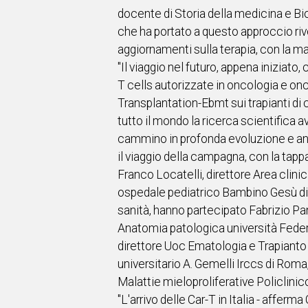
docente di Storia della medicina e Bio
che ha portato a questo approccio rivo
aggiornamenti sulla terapia, con la 
"Il viaggio nel futuro, appena iniziat
T cells autorizzate in oncologia e o
Transplantation-Ebmt sui trapianti di 
tutto il mondo la ricerca scientifica
cammino in profonda evoluzione e anco
il viaggio della campagna, con la tap
Franco Locatelli, direttore Area clin
ospedale pediatrico Bambino Gesù di R
sanità, hanno partecipato Fabrizio Pa
Anatomia patologica università Federi
direttore Uoc Ematologia e Trapianto
universitario A. Gemelli Irccs di Roma
Malattie mieloproliferative Policlinic
"L'arrivo delle Car-T in Italia - affe