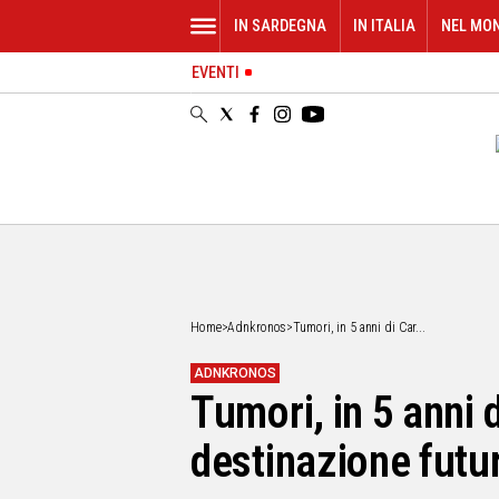
IN SARDEGNA
IN ITALIA
NEL MO
EVENTI
IN
SARDEGNA
CAGLIARI
SASSARI
NUORO
ORISTANO
SULCIS
GALLURA
OGLIASTRA
Home
>
Adnkronos
>
Tumori, in 5 anni di Car...
MEDIO
CAMPIDANO
ADNKRONOS
Tumori, in 5 anni d
ALTRE
NOTIZIE
destinazione futu
POLITICA