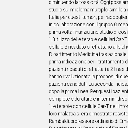
diminuendo la tossicità. Oggi possiamo
studio sul mieloma multiplo, simile a q
Italia per questi tumori, per raccogl
in collaborazione con il gruppo Gimema
prima volta finanzia uno studio di così
"L'utilizzo delle terapie cellulari Ca
cellule B ricaduto o refrattario alle
Dipartimento Medicina traslazionale e
prima indicazione per il trattamento de
pazienti ricaduti o refrattari a 2 lin
hanno rivoluzionato la prognosi di ques
pazienti candidati. La seconda indic
dopo la prima linea. Per questi pazient
complete e durature e in termini di so
"Le terapie con cellule Car-T nei linfom
loro malattia si era dimostrata resist
Rambaldi, professore ordinario di Ema