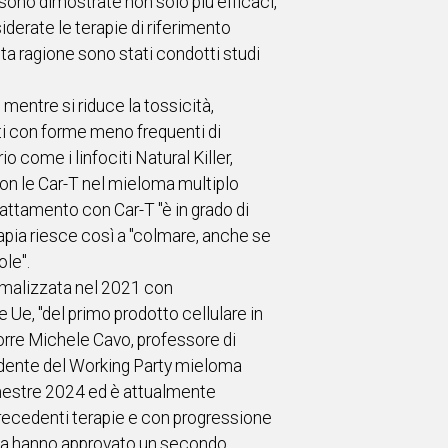
sono dimostrate non solo più efficaci,
iderate le terapie di riferimento
ta ragione sono stati condotti studi
 mentre si riduce la tossicità,
enti con forme meno frequenti di
 come i linfociti Natural Killer,
 con le Car-T nel mieloma multiplo
trattamento con Car-T "è in grado di
apia riesce così a "colmare, anche se
le".
ormalizzata nel 2021 con
Ue, "del primo prodotto cellulare in
orre Michele Cavo, professore di
sidente del Working Party mieloma
semestre 2024 ed è attualmente
precedenti terapie e con progressione
 Ema hanno approvato un secondo