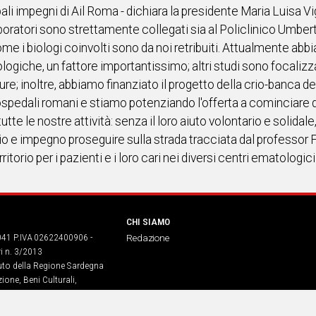
i impegni di Ail Roma - dichiara la presidente Maria Luisa Viga
ratori sono strettamente collegati sia al Policlinico Umberto
ome i biologi coinvolti sono da noi retribuiti. Attualmente abb
giche, un fattore importantissimo; altri studi sono focalizzati
e; inoltre, abbiamo finanziato il progetto della crio-banca dell
ospedali romani e stiamo potenziando l'offerta a cominciare d
 tutte le nostre attività: senza il loro aiuto volontario e solida
rio e impegno proseguire sulla strada tracciata dal professor
itorio per i pazienti e i loro cari nei diversi centri ematologic
CHI SIAMO
041 P.IVA 02622400906 -
Redazione
ri n. 3/2013
buto della Regione Sardegna
ione, Beni Culturali,
. legge regionale 13 aprile 2017