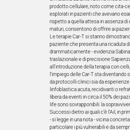
prodotto cellulare, noto come cita-cel
esplorati in pazienti che avevano esaur
rispetto a quella attesa in assenza di
maturi, consentono di offrire ai pazi
Le terapie Car-T si stanno dimostrando
paziente che presenta una ricaduta di 
drammaticamente - evidenzia Sabina C
traslazionale e di precisione Sapienza 
all'introduzione della terapia con ce
l'impiego delle Car-T sta diventando s
da protocolli clinici sia da esperienz
linfoblastica acuta, recidivanti o refr
libera da eventi in circa il 50% dei paz
life sono sovrapponibili: la sopravvive
Successi dietro ai quali c'è l'Ail, in 
- si legge in una nota - vicina concret
particolare i più vulnerabili e da semp