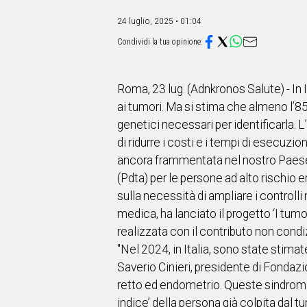
IN
ITALIA
24 luglio, 2025 • 01:04
NEL
MONDO
SPORT
EVENTI
Roma, 23 lug. (Adnkronos Salute) - In I
STORIE
ai tumori. Ma si stima che almeno l’8
genetici necessari per identificarla.
VIDEO
di ridurre i costi e i tempi di esecuzi
ancora frammentata nel nostro Paese 
Vai
(Pdta) per le persone ad alto rischio 
sulla necessità di ampliare i control
medica, ha lanciato il progetto ‘I tumo
UNISCITI
realizzata con il contributo non cond
AL CANALE
"Nel 2024, in Italia, sono state stima
Saverio Cinieri, presidente di Fondazi
WHATSAPP
retto ed endometrio. Queste sindromi s
indice’ della persona già colpita dal tu
Social