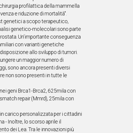
chirurgia profilattica della mammella
ivenza e riduzione di mortalità".
st genetici a scopo terapeutico,
e analisi genetico-molecolari sono parte
a prostata. Un’importante conseguenza
familiari con varianti genetiche
disposizione allo sviluppo di tumori.
ggiungere un maggior numero di
ggi, sono ancora presenti diversi
iare non sono presenti in tutte le
che nei geni Brca1-Brca2, 625mila con
 mismatch repair (Mmrd), 25mila con
n carico personalizzata per i cittadini
 Inoltre, lo scorso aprile il
nto dei Lea. Tra le innovazioni più