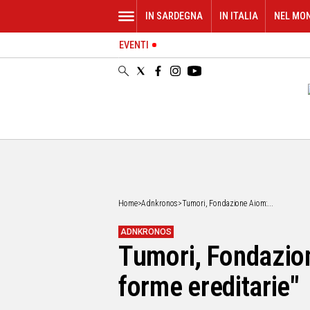
IN SARDEGNA
IN ITALIA
NEL MO
EVENTI
IN
SARDEGNA
CAGLIARI
SASSARI
NUORO
ORISTANO
SULCIS
GALLURA
OGLIASTRA
Home
>
Adnkronos
>
Tumori, Fondazione Aiom:...
MEDIO
CAMPIDANO
ADNKRONOS
Tumori, Fondazione
ALTRE
NOTIZIE
forme ereditarie"
POLITICA