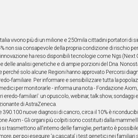
talia vivono più di un milione e 250mila cittadini portatori di 
5% non sia consapevole della propria condizione di rischio pe
 L’innovazione ha reso disponibili tecnologie come Ngs (Next
one delle analisi genetiche e di ampie porzioni del Dna. Nonost
perché solo alcune Regioni hanno approvato Percorsi diagno
eredo-familiare. Per informare e sensibilizzare tutta la popol
li medici per monitorarle - informa una nota - Fondazione Aiom
ri eredo-familiari’: un opuscolo, webinar, talk show, sondaggi 
izionante di AstraZeneca.
te 390.100 nuove diagnosi di cancro, circa il 10% è riconducib
one Aiom - Gli organi più colpiti sono costituiti dalla mammell
i trasmettono all’interno delle famiglie, pertanto è possibile
more, per poi eseguire ‘a cascata’ i test genetici nei familiari 