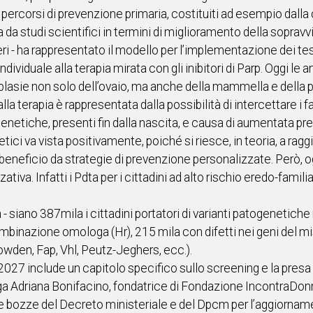
ercorsi di prevenzione primaria, costituiti ad esempio dalla 
ta da studi scientifici in termini di miglioramento della sopravv
eri - ha rappresentato il modello per l’implementazione dei te
individuale alla terapia mirata con gli inibitori di Parp. Oggi l
eoplasie non solo dell’ovaio, ma anche della mammella e dell
 alla terapia è rappresentata dalla possibilità di intercettare i 
genetiche, presenti fin dalla nascita, e causa di aumentata pre
etici va vista positivamente, poiché si riesce, in teoria, a ra
beneficio da strategie di prevenzione personalizzate. Però, o
ativa. Infatti i Pdta per i cittadini ad alto rischio eredo-famil
ota - siano 387mila i cittadini portatori di varianti patogeneti
ricombinazione omologa (Hr), 215 mila con difetti nei geni del
Cowden, Fap, Vhl, Peutz-Jeghers, ecc.).
27 include un capitolo specifico sullo screening e la presa i
ga Adriana Bonifacino, fondatrice di Fondazione IncontraDonna -
le bozze del Decreto ministeriale e del Dpcm per l’aggiorname