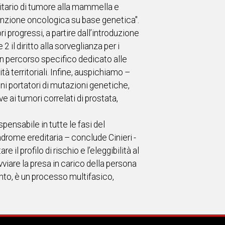
editario di tumore alla mammella e
venzione oncologica su base genetica".
 progressi, a partire dall’introduzione
il diritto alla sorveglianza per i
un percorso specifico dedicato alle
 territoriali. Infine, auspichiamo –
i portatori di mutazioni genetiche,
ai tumori correlati di prostata,
pensabile in tutte le fasi del
drome ereditaria – conclude Cinieri -
 il profilo di rischio e l’eleggibilità al
avviare la presa in carico della persona
nto, è un processo multifasico,