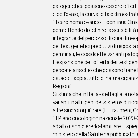
patogenetica possono essere offerti p
e dell’ovaio, la cui validità è dimostra
"Il carcinoma ovarico – continua Cini
permettendo di definire la sensibilità 
integrante del percorso di cura di n
dei test genetici predittivi di risposta
germinali, le cosiddette varianti pato
L’espansione dell’offerta dei test gen
persone a rischio che possono trarre 
ostacoli, soprattutto di natura organizz
Regioni".
Si stima che in Italia - dettaglia la n
varianti in altri geni del sistema di 
altre sindromi più rare (Li Fraumeni, 
"Il Piano oncologico nazionale 2023-20
ad alto rischio eredo-familiare – spie
ministero della Salute ha pubblicato 