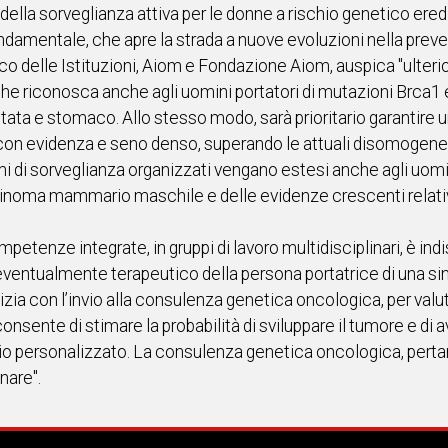
ne della sorveglianza attiva per le donne a rischio genetico er
ndamentale, che apre la strada a nuove evoluzioni nella pre
 delle Istituzioni, Aiom e Fondazione Aiom, auspica "ulteriori
e riconosca anche agli uomini portatori di mutazioni Brca1 e 2 
tata e stomaco. Allo stesso modo, sarà prioritario garantire 
 con evidenza e seno denso, superando le attuali disomogeneità
 di sorveglianza organizzati vengano estesi anche agli uomin
cinoma mammario maschile e delle evidenze crescenti relative 
etenze integrate, in gruppi di lavoro multidisciplinari, è indis
ventualmente terapeutico della persona portatrice di una sin
izia con l’invio alla consulenza genetica oncologica, per valutare
consente di stimare la probabilità di sviluppare il tumore e di 
hio personalizzato. La consulenza genetica oncologica, perta
nare".