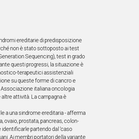
sindromi ereditarie di predisposizione
rché non è stato sottoposto ai test
 Generation Sequencing), test in grado
ante questi progressi, la situazione è
stico-terapeutici assistenziali
azione su queste forme di cancro e
, Associazione italiana oncologia
e altre attività. La campagna è
ile a una sindrome ereditaria - afferma
a, ovaio, prostata, pancreas, colon-
 identificarle partendo dal ‘caso
sani. Ai membri portatori della variante