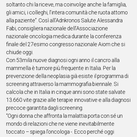
soltanto chi la riceve, ma coinvolge anche la famiglia,
IN
gli amici, i colleghi, l’intera comunità che ruota attorno
ITALIA
alla paziente”. Così all’Adnkronos Salute Alessandra
NEL
Fabi, consigliera nazionale dell’Associazione
MONDO
nazionale oncologia medica durante la conferenza
SPORT
finale del 27esimo congresso nazionale Aiom che si
EVENTI
chiude oggi.
STORIE
Con 53mila nuove diagnosi ogni anno il cancro alla
mammella è tumore più frequente in Italia. Per la
VIDEO
prevenzione della neoplasia già esiste il programma di
screening attraverso la mammografia biennale. Si
Vai
calcola che in Italia in cinque anni sono state salvate
13.660 vite grazie alle terapie innovative e alla diagnosi
precoce garantita dagli screening.
UNISCITI
“Ogni donna che affronta la malattia porta con sé un
AL CANALE
mondo di relazioni che ne viene inevitabilmente
WHATSAPP
toccato – spiega l’oncologa -. Ecco perché oggi