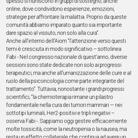
spesso si riuniscono in gruppi di sostegno, anche
online, dove condividono esperienze, emozioni,
strategie per affrontare la malattia. Proprio da queste
comunità abbiamo imparato quanto sia importante
dare spazio al vissuto, non solo alla cura”.
Anche all’interno dell’Aiom “l’attenzione verso questi
temi è cresciuta in modo significativo – sottolinea
Fabi - Nel congresso nazionale di quest’anno, diverse
sessioni sono state dedicate non solo ai progressi
terapeutici, ma anche all’umanizzazione delle cure e al
ruolo della psiconcologia come parte integrante del
trattamento”. Tuttavia, nonostante i grandi progressi
scientifici, “la chemioterapia rimane un pilastro
fondamentale nella cura dei tumori mammari — nei
sottotipi luminali, Her2-positivi e tripli negativi –
osserva Fabi -. Sappiamo oggi gestire efficacemente
molte tossicità, come la neutropenia o la nausea, ma
resta un effetto collaterale che continua ad avere un