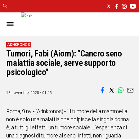
IN
SARDEGNA
CAGLIARI
ADNKRONOS
Tumori, Fabi (Aiom): "Cancro seno
SASSARI
NUORO
malattia sociale, serve supporto
ORISTANO
psicologico"
SULCIS
GALLURA
OGLIASTRA
13 novembre, 2025 • 01:45
MEDIO
CAMPIDANO
Roma, 9 nv. - (Adnkronos) - “Il tumore della mammella
non è solo una malattia che colpisce la singola donna:
ALTRE
è, a tutti gli effetti, un tumore sociale. L’esperienza di
NOTIZIE
una diagnosi di tumore al seno, infatti, non riguarda
POLITICA