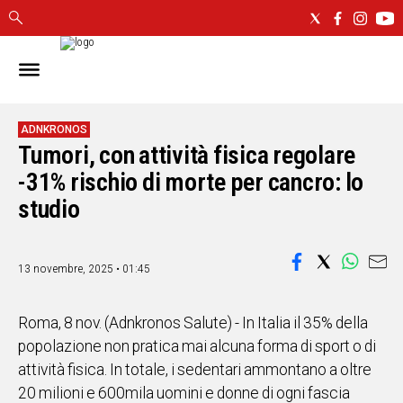
IN
SARDEGNA
CAGLIARI
ADNKRONOS
Tumori, con attività fisica regolare
SASSARI
NUORO
-31% rischio di morte per cancro: lo
ORISTANO
studio
SULCIS
GALLURA
OGLIASTRA
13 novembre, 2025 • 01:45
MEDIO
CAMPIDANO
Roma, 8 nov. (Adnkronos Salute) - In Italia il 35% della
popolazione non pratica mai alcuna forma di sport o di
ALTRE
attività fisica. In totale, i sedentari ammontano a oltre
NOTIZIE
20 milioni e 600mila uomini e donne di ogni fascia
POLITICA