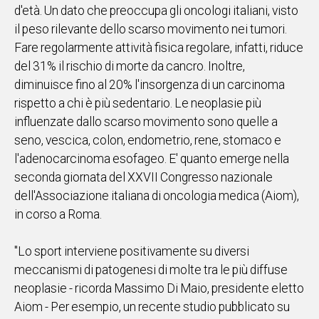
d'età. Un dato che preoccupa gli oncologi italiani, visto
IN
il peso rilevante dello scarso movimento nei tumori.
ITALIA
Fare regolarmente attività fisica regolare, infatti, riduce
NEL
del 31% il rischio di morte da cancro. Inoltre,
MONDO
diminuisce fino al 20% l'insorgenza di un carcinoma
SPORT
rispetto a chi è più sedentario. Le neoplasie più
EVENTI
influenzate dallo scarso movimento sono quelle a
STORIE
seno, vescica, colon, endometrio, rene, stomaco e
l'adenocarcinoma esofageo. E' quanto emerge nella
VIDEO
seconda giornata del XXVII Congresso nazionale
dell'Associazione italiana di oncologia medica (Aiom),
Vai
in corso a Roma.
"Lo sport interviene positivamente su diversi
UNISCITI
meccanismi di patogenesi di molte tra le più diffuse
AL CANALE
neoplasie - ricorda Massimo Di Maio, presidente eletto
WHATSAPP
Aiom - Per esempio, un recente studio pubblicato su