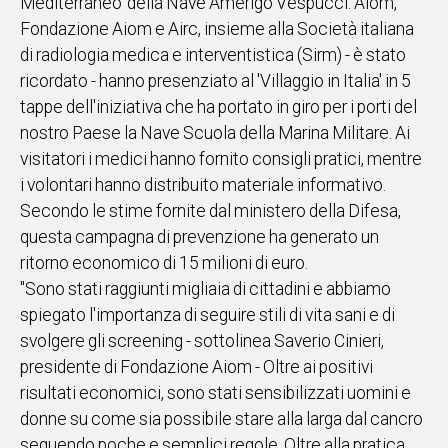
Mediterraneo' della Nave Amerigo Vespucci. Aiom,
Fondazione Aiom e Airc, insieme alla Società italiana
di radiologia medica e interventistica (Sirm) - è stato
ricordato - hanno presenziato al 'Villaggio in Italia' in 5
tappe dell'iniziativa che ha portato in giro per i porti del
nostro Paese la Nave Scuola della Marina Militare. Ai
visitatori i medici hanno fornito consigli pratici, mentre
i volontari hanno distribuito materiale informativo.
Secondo le stime fornite dal ministero della Difesa,
questa campagna di prevenzione ha generato un
ritorno economico di 15 milioni di euro.
"Sono stati raggiunti migliaia di cittadini e abbiamo
spiegato l'importanza di seguire stili di vita sani e di
svolgere gli screening - sottolinea Saverio Cinieri,
presidente di Fondazione Aiom - Oltre ai positivi
risultati economici, sono stati sensibilizzati uomini e
donne su come sia possibile stare alla larga dal cancro
seguendo poche e semplici regole. Oltre alla pratica