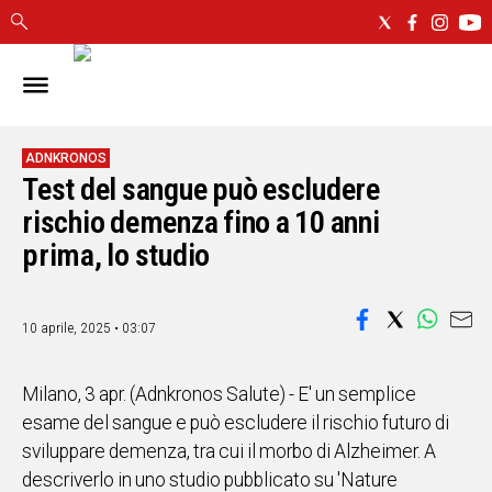
IN
SARDEGNA
CAGLIARI
ADNKRONOS
Test del sangue può escludere
SASSARI
NUORO
rischio demenza fino a 10 anni
ORISTANO
prima, lo studio
SULCIS
GALLURA
OGLIASTRA
10 aprile, 2025 • 03:07
MEDIO
CAMPIDANO
Milano, 3 apr. (Adnkronos Salute) - E' un semplice
esame del sangue e può escludere il rischio futuro di
ALTRE
sviluppare demenza, tra cui il morbo di Alzheimer. A
NOTIZIE
descriverlo in uno studio pubblicato su 'Nature
POLITICA