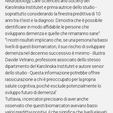
Neurobiology, Care Sciences and Society del
Karolinska Institutet e prima autrice dello studio -
soprattutto considerando la finestra predittiva di 10
anni tra il test e la diagnosi. Dimostra che è possibile
identificare in modo affidabile le persone che
sviluppano demenza e quelle che rimarranno sane".
"I nostri risultati implicano che, se una persona ha bassi
livelli di questi biomarcatori, il suo rischio di sviluppare
demenza nel decennio successivo è minimo - illustra
Davide Vetrano, professore associato dello stesso
dipartimento del Karolinska Institutet e autore senior
dello studio - Questa informazione potrebbe offrire
rassicurazione a chi è preoccupato per la propria
salute cognitiva, poiché esclude potenzialmente lo
sviluppo futuro di demenza".
Tuttavia, i ricercatori precisano di aver anche
osservato che questi biomarcatori avevano bassi
valori predittivi positivi, il che significa che livelli elevati