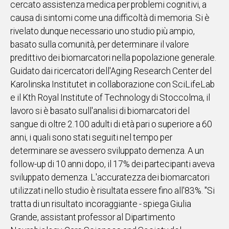
cercato assistenza medica per problemi cognitivi, a
causa di sintomi come una difficoltà di memoria. Si è
Social
rivelato dunque necessario uno studio più ampio,
basato sulla comunità, per determinare il valore
predittivo dei biomarcatori nella popolazione generale.
Guidato dai ricercatori dell'Aging Research Center del
Karolinska Institutet in collaborazione con SciLifeLab
e il Kth Royal Institute of Technology di Stoccolma, il
lavoro si è basato sull'analisi di biomarcatori del
sangue di oltre 2.100 adulti di età pari o superiore a 60
anni, i quali sono stati seguiti nel tempo per
determinare se avessero sviluppato demenza. A un
follow-up di 10 anni dopo, il 17% dei partecipanti aveva
sviluppato demenza. L'accuratezza dei biomarcatori
utilizzati nello studio è risultata essere fino all'83%. "Si
tratta di un risultato incoraggiante - spiega Giulia
Grande, assistant professor al Dipartimento