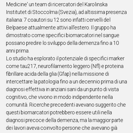
Medicine' un team di ricercatori del Karolinska
IN
Institutet di Stoccolma (Svezia), ad altissima presenza
ITALIA
italiana: 7 coautori su 12 sono infatti cervelli del
NEL
Belpaese attualmente attivi all'estero. Il gruppo ha
MONDO
dimostrato come specifici biomarcatori nel sangue
SPORT
possano predire lo sviluppo della demenza fino a 10
EVENTI
anni prima.
STORIE
Lo studio ha esplorato il potenziale di specifici marker
come tau217, neurofilamento leggero (Nfl) e proteina
VIDEO
fibrillare acida della glia (Gfap) nella missione di
intercettare la patologia fino a un decennio prima di una
Vai
diagnosi effettiva in anziani sani da un punto di vista
cognitivo, che vivono in modo indipendente nella
comunità. Ricerche precedenti avevano suggerito che
UNISCITI
questi biomarcatori potrebbero essere utili nella
AL CANALE
diagnosi precoce della demenza, ma la maggior parte
WHATSAPP
dei lavori aveva coinvolto persone che avevano già