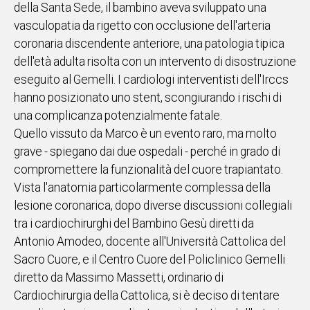
della Santa Sede, il bambino aveva sviluppato una
IN
vasculopatia da rigetto con occlusione dell'arteria
ITALIA
coronaria discendente anteriore, una patologia tipica
NEL
dell'età adulta risolta con un intervento di disostruzione
MONDO
eseguito al Gemelli. I cardiologi interventisti dell'Irccs
SPORT
hanno posizionato uno stent, scongiurando i rischi di
EVENTI
una complicanza potenzialmente fatale.
STORIE
Quello vissuto da Marco è un evento raro, ma molto
grave - spiegano dai due ospedali - perché in grado di
VIDEO
compromettere la funzionalità del cuore trapiantato.
Vista l'anatomia particolarmente complessa della
Vai
lesione coronarica, dopo diverse discussioni collegiali
tra i cardiochirurghi del Bambino Gesù diretti da
Antonio Amodeo, docente all'Università Cattolica del
UNISCITI
Sacro Cuore, e il Centro Cuore del Policlinico Gemelli
AL CANALE
diretto da Massimo Massetti, ordinario di
WHATSAPP
Cardiochirurgia della Cattolica, si è deciso di tentare