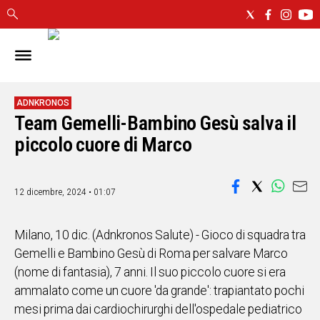
IN
SARDEGNA
CAGLIARI
ADNKRONOS
Team Gemelli-Bambino Gesù salva il
SASSARI
NUORO
piccolo cuore di Marco
ORISTANO
SULCIS
12 dicembre, 2024 • 01:07
GALLURA
OGLIASTRA
MEDIO
Milano, 10 dic. (Adnkronos Salute) - Gioco di squadra tra
CAMPIDANO
Gemelli e Bambino Gesù di Roma per salvare Marco
(nome di fantasia), 7 anni. Il suo piccolo cuore si era
ALTRE
ammalato come un cuore 'da grande': trapiantato pochi
NOTIZIE
mesi prima dai cardiochirurghi dell'ospedale pediatrico
POLITICA