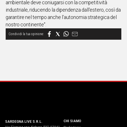
ambientale deve coniugarsi con la competitività
industriale, riducendo la dipendenza dall'estero, così da
Social
garantire nel tempo anche l'autonomia strategica del
nostro continente".
CHI SIAMO
SARDEGNA LIVE S.R.L.