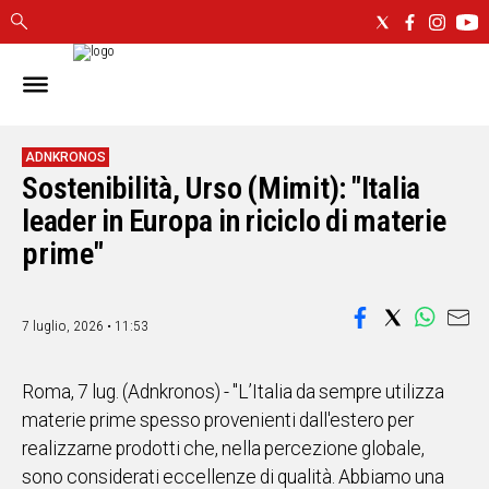
IN
SARDEGNA
CAGLIARI
ADNKRONOS
Sostenibilità, Urso (Mimit): "Italia
SASSARI
NUORO
leader in Europa in riciclo di materie
ORISTANO
prime"
SULCIS
GALLURA
OGLIASTRA
7 luglio, 2026 • 11:53
MEDIO
CAMPIDANO
Roma, 7 lug. (Adnkronos) - "L’Italia da sempre utilizza
materie prime spesso provenienti dall'estero per
ALTRE
realizzarne prodotti che, nella percezione globale,
NOTIZIE
sono considerati eccellenze di qualità. Abbiamo una
POLITICA