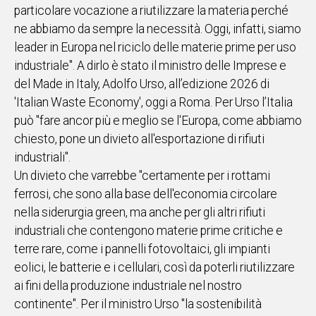
particolare vocazione a riutilizzare la materia perché
IN
ne abbiamo da sempre la necessità. Oggi, infatti, siamo
ITALIA
leader in Europa nel riciclo delle materie prime per uso
NEL
industriale". A dirlo è stato il ministro delle Imprese e
MONDO
del Made in Italy, Adolfo Urso, all’edizione 2026 di
SPORT
'Italian Waste Economy', oggi a Roma. Per Urso l’Italia
EVENTI
può "fare ancor più e meglio se l'Europa, come abbiamo
STORIE
chiesto, pone un divieto all'esportazione di rifiuti
industriali".
VIDEO
Un divieto che varrebbe "certamente per i rottami
ferrosi, che sono alla base dell'economia circolare
Vai
nella siderurgia green, ma anche per gli altri rifiuti
industriali che contengono materie prime critiche e
terre rare, come i pannelli fotovoltaici, gli impianti
UNISCITI
eolici, le batterie e i cellulari, così da poterli riutilizzare
AL CANALE
ai fini della produzione industriale nel nostro
WHATSAPP
continente". Per il ministro Urso "la sostenibilità