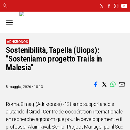
IN
SARDEGNA
CAGLIARI
ADNKRONOS
Sostenibilità, Tapella (Uiops):
SASSARI
NUORO
"Sosteniamo progetto Trails in
ORISTANO
Malesia"
SULCIS
GALLURA
OGLIASTRA
8 maggio, 2026 • 18:13
MEDIO
CAMPIDANO
Roma, 8 mag. (Adnkronos) - “Stiamo supportando e
aiutando il Cirad - Centre de coopération internationale
ALTRE
en recherche agronomique pour le développement e il
NOTIZIE
professor Alain Rival, Senior Project Manager per il Sud
POLITICA