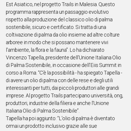
Est Asiatico, nel progetto Trails in Malesia. Questo
IN
programma rappresenta un passaggio evolutivo
ITALIA
rispetto alla produzione del classico olio di palma
NEL
sostenibile, sicuro e certificato. Si tratta di una
MONDO
coltivazione di palma da olio insieme ad altre colture
SPORT
arboree in modo che si possano mantenere vivi
EVENTI
l'ambiente, la flora e la fauna”. Lo ha dichiarato
STORIE
Vincenzo Tapella, presidente dell’Unione Italiana Olio
di Palma Sostenibile, in occasione dell’Eiis Summit in
VIDEO
corso a Roma. “C’è la possibilità - ha spiegato Tapella -
di avere un olio di palma con delle rese e degli utili
Vai
interessanti per tutti, dai piccoli produttori alle grandi
imprese. Al progetto Trails partecipano università, ong,
produttori, industrie della filiera e anche l'Unione
UNISCITI
Italiana Olio di Palma Sostenibile”.
AL CANALE
Tapella ha poi aggiunto: “L’olio di palma è diventato
WHATSAPP
ormai un prodotto inclusivo grazie alle sue