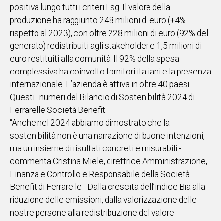
positiva lungo tutti i criteri Esg. Il valore della
IN
produzione ha raggiunto 248 milioni di euro (+4%
ITALIA
rispetto al 2023), con oltre 228 milioni di euro (92% del
NEL
generato) redistribuiti agli stakeholder e 1,5 milioni di
MONDO
euro restituiti alla comunità. Il 92% della spesa
SPORT
complessiva ha coinvolto fornitori italiani e la presenza
EVENTI
internazionale. L’azienda è attiva in oltre 40 paesi.
STORIE
Questi i numeri del Bilancio di Sostenibilità 2024 di
Ferrarelle Società Benefit.
VIDEO
“Anche nel 2024 abbiamo dimostrato che la
sostenibilità non è una narrazione di buone intenzioni,
Vai
ma un insieme di risultati concreti e misurabili -
commenta Cristina Miele, direttrice Amministrazione,
Finanza e Controllo e Responsabile della Società
UNISCITI
Benefit di Ferrarelle - Dalla crescita dell’indice Bia alla
AL CANALE
riduzione delle emissioni, dalla valorizzazione delle
WHATSAPP
nostre persone alla redistribuzione del valore