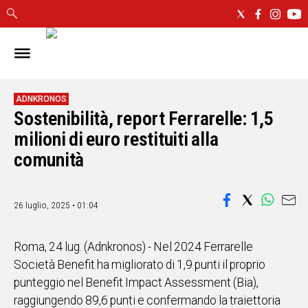
IN
SARDEGNA
CAGLIARI
ADNKRONOS
Sostenibilità, report Ferrarelle: 1,5
SASSARI
NUORO
milioni di euro restituiti alla
ORISTANO
comunità
SULCIS
GALLURA
OGLIASTRA
26 luglio, 2025 • 01:04
MEDIO
CAMPIDANO
Roma, 24 lug. (Adnkronos) - Nel 2024 Ferrarelle
Società Benefit ha migliorato di 1,9 punti il proprio
ALTRE
punteggio nel Benefit Impact Assessment (Bia),
NOTIZIE
raggiungendo 89,6 punti e confermando la traiettoria
POLITICA