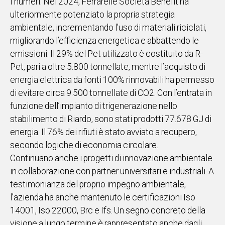
I numeri. Nel 2024, Ferrarelle Società Benefit ha
ulteriormente potenziato la propria strategia
ambientale, incrementando l’uso di materiali riciclati,
migliorando l’efficienza energetica e abbattendo le
emissioni. Il 29% del Pet utilizzato è costituito da R-
Pet, pari a oltre 5.800 tonnellate, mentre l’acquisto di
energia elettrica da fonti 100% rinnovabili ha permesso
di evitare circa 9.500 tonnellate di CO2. Con l’entrata in
funzione dell’impianto di trigenerazione nello
stabilimento di Riardo, sono stati prodotti 77.678 GJ di
energia. Il 76% dei rifiuti è stato avviato a recupero,
secondo logiche di economia circolare.
Continuano anche i progetti di innovazione ambientale
in collaborazione con partner universitari e industriali. A
testimonianza del proprio impegno ambientale,
l’azienda ha anche mantenuto le certificazioni Iso
14001, Iso 22000, Brc e Ifs. Un segno concreto della
visione a lungo termine è rappresentato anche dagli