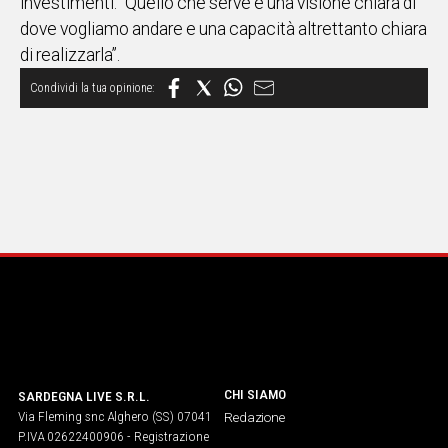
investimenti: “Quello che serve è una visione chiara di
dove vogliamo andare e una capacità altrettanto chiara
di realizzarla”.
CHI SIAMO
SARDEGNA LIVE S.R.L.
Via Fleming snc Alghero (SS) 07041
Redazione
P.IVA 02622400906 - Registrazione