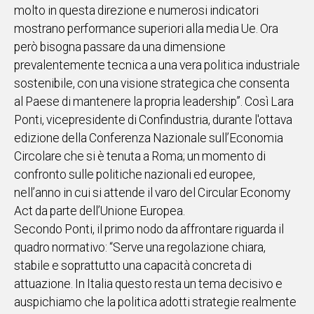
molto in questa direzione e numerosi indicatori
IN
mostrano performance superiori alla media Ue. Ora
ITALIA
però bisogna passare da una dimensione
NEL
prevalentemente tecnica a una vera politica industriale
MONDO
sostenibile, con una visione strategica che consenta
SPORT
al Paese di mantenere la propria leadership”. Così Lara
EVENTI
Ponti, vicepresidente di Confindustria, durante l'ottava
STORIE
edizione della Conferenza Nazionale sull’Economia
Circolare che si è tenuta a Roma; un momento di
VIDEO
confronto sulle politiche nazionali ed europee,
nell’anno in cui si attende il varo del Circular Economy
Vai
Act da parte dell’Unione Europea.
Secondo Ponti, il primo nodo da affrontare riguarda il
quadro normativo: “Serve una regolazione chiara,
UNISCITI
stabile e soprattutto una capacità concreta di
AL CANALE
attuazione. In Italia questo resta un tema decisivo e
WHATSAPP
auspichiamo che la politica adotti strategie realmente