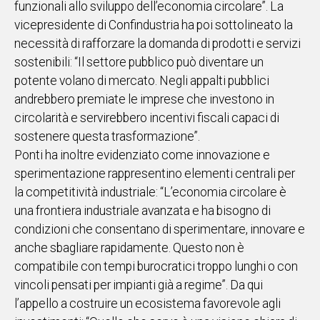
funzionali allo sviluppo dell’economia circolare”. La
vicepresidente di Confindustria ha poi sottolineato la
Social
necessità di rafforzare la domanda di prodotti e servizi
sostenibili: “Il settore pubblico può diventare un
potente volano di mercato. Negli appalti pubblici
andrebbero premiate le imprese che investono in
circolarità e servirebbero incentivi fiscali capaci di
sostenere questa trasformazione”.
Ponti ha inoltre evidenziato come innovazione e
sperimentazione rappresentino elementi centrali per
la competitività industriale: “L’economia circolare è
una frontiera industriale avanzata e ha bisogno di
condizioni che consentano di sperimentare, innovare e
anche sbagliare rapidamente. Questo non è
compatibile con tempi burocratici troppo lunghi o con
vincoli pensati per impianti già a regime”. Da qui
l’appello a costruire un ecosistema favorevole agli