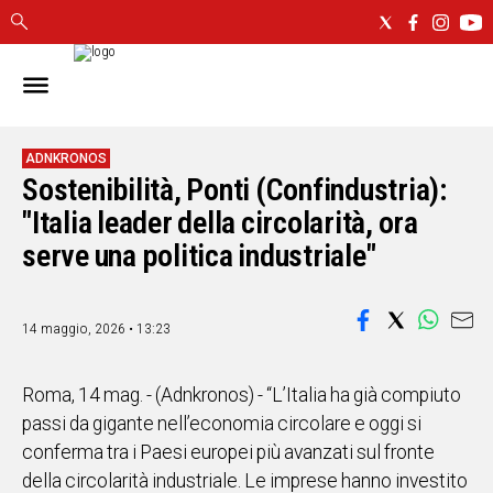
IN
SARDEGNA
CAGLIARI
ADNKRONOS
Sostenibilità, Ponti (Confindustria):
SASSARI
NUORO
"Italia leader della circolarità, ora
ORISTANO
serve una politica industriale"
SULCIS
GALLURA
OGLIASTRA
14 maggio, 2026 • 13:23
MEDIO
CAMPIDANO
Roma, 14 mag. - (Adnkronos) - “L’Italia ha già compiuto
passi da gigante nell’economia circolare e oggi si
ALTRE
conferma tra i Paesi europei più avanzati sul fronte
NOTIZIE
della circolarità industriale. Le imprese hanno investito
POLITICA