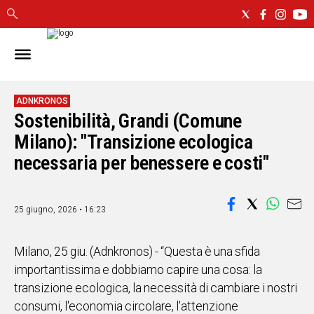
IN
SARDEGNA
CAGLIARI
ADNKRONOS
Sostenibilità, Grandi (Comune
SASSARI
NUORO
Milano): "Transizione ecologica
ORISTANO
necessaria per benessere e costi"
SULCIS
GALLURA
OGLIASTRA
25 giugno, 2026 • 16:23
MEDIO
CAMPIDANO
Milano, 25 giu. (Adnkronos) - “Questa è una sfida
importantissima e dobbiamo capire una cosa: la
ALTRE
transizione ecologica, la necessità di cambiare i nostri
NOTIZIE
consumi, l'economia circolare, l'attenzione
POLITICA