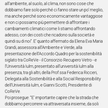
all'ambiente, al suolo, al clima, non sono cose che
IN
dobbiamo fare solo perché ci fanno stare un po’ meglio,
ITALIA
ma anche perché sono economicamente vantaggiose
NEL
e non ci possiamo più permettere di affrontare i
MONDO
cambiamenti climatici come li stiamo affrontando
SPORT
adesso, con dei costi che ricadono sulla società e
EVENTI
quindi su di noi”. E’ quanto affermato da Elena Eva Maria
STORIE
Grandi, assessora all'Ambiente e Verde, alla
presentazione dell’Accordo Quadro per la sostenibilità
VIDEO
siglato tra CoReVe - il Consorzio Recupero Vetro - e
l’Università Iulm, presentato all’università Iulm alla
Vai
presenza, tra gli altri, della Prof.ssa Federica Ricceri,
Delegata alla Sostenibilità e alla Social Responsibility
dell’Università Iulm, e Gianni Scotti, Presidente di
UNISCITI
CoReVe.
AL CANALE
Poi prosegue: “E’ importante capire che la strada che
WHATSAPP
dobbiamo percorrere va attraversata insieme, da soli