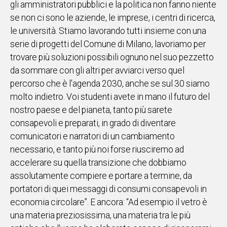
gli amministratori pubblici e la politica non fanno niente
se non ci sono le aziende, le imprese, i centri di ricerca,
Social
le università. Stiamo lavorando tutti insieme con una
serie di progetti del Comune di Milano, lavoriamo per
trovare più soluzioni possibili ognuno nel suo pezzetto
da sommare con gli altri per avviarci verso quel
percorso che è l'agenda 2030, anche se sul 30 siamo
molto indietro. Voi studenti avete in mano il futuro del
nostro paese e del pianeta, tanto più sarete
consapevoli e preparati, in grado di diventare
comunicatori e narratori di un cambiamento
necessario, e tanto più noi forse riusciremo ad
accelerare su quella transizione che dobbiamo
assolutamente compiere e portare a termine, da
portatori di quei messaggi di consumi consapevoli in
economia circolare”. E ancora: “Ad esempio il vetro è
una materia preziosissima, una materia tra le più