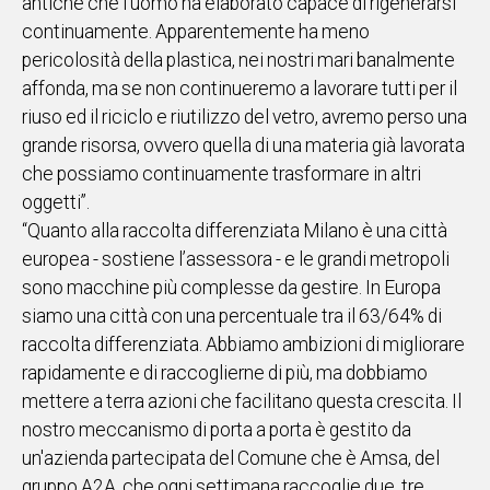
antiche che l'uomo ha elaborato capace di rigenerarsi
continuamente. Apparentemente ha meno
pericolosità della plastica, nei nostri mari banalmente
affonda, ma se non continueremo a lavorare tutti per il
riuso ed il riciclo e riutilizzo del vetro, avremo perso una
grande risorsa, ovvero quella di una materia già lavorata
che possiamo continuamente trasformare in altri
oggetti”.
“Quanto alla raccolta differenziata Milano è una città
europea - sostiene l’assessora - e le grandi metropoli
sono macchine più complesse da gestire. In Europa
siamo una città con una percentuale tra il 63/64% di
raccolta differenziata. Abbiamo ambizioni di migliorare
rapidamente e di raccoglierne di più, ma dobbiamo
mettere a terra azioni che facilitano questa crescita. Il
nostro meccanismo di porta a porta è gestito da
un'azienda partecipata del Comune che è Amsa, del
gruppo A2A, che ogni settimana raccoglie due, tre,