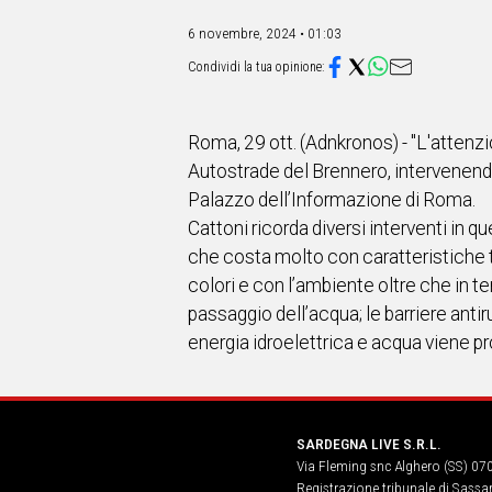
IN
ITALIA
6 novembre, 2024 • 01:03
NEL
MONDO
SPORT
EVENTI
Roma, 29 ott. (Adnkronos) - "L'attenz
STORIE
Autostrade del Brennero, intervenendo
Palazzo dell’Informazione di Roma.
VIDEO
Cattoni ricorda diversi interventi in q
che costa molto con caratteristiche t
Vai
colori e con l’ambiente oltre che in t
passaggio dell’acqua; le barriere anti
energia idroelettrica e acqua viene p
UNISCITI
AL CANALE
WHATSAPP
SARDEGNA LIVE S.R.L.
Via Fleming snc Alghero (SS) 07
Registrazione tribunale di Sassa
Social