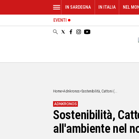
IN SARDEGNA
IN ITALIA
NEL MO
EVENTI
IN
SARDEGNA
CAGLIARI
SASSARI
NUORO
ORISTANO
SULCIS
GALLURA
OGLIASTRA
Home
>
Adnkronos
>
Sostenibilità, Cattoni (...
MEDIO
CAMPIDANO
ADNKRONOS
Sostenibilità, Cat
ALTRE
NOTIZIE
all'ambiente nel n
POLITICA