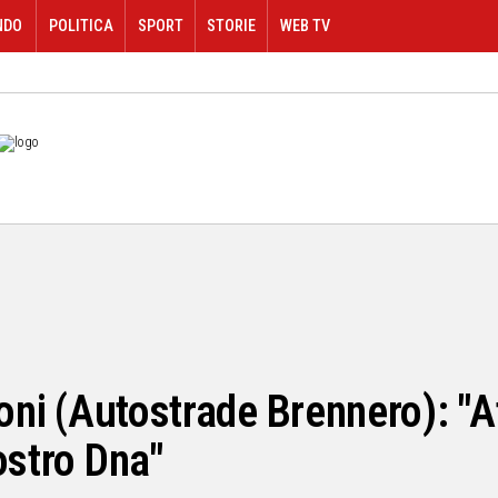
NDO
POLITICA
SPORT
STORIE
WEB TV
toni (Autostrade Brennero): "
ostro Dna"