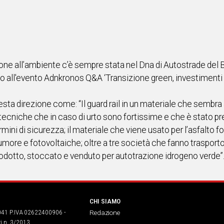
ione all’ambiente c’è sempre stata nel Dna di Autostrade del 
 all'evento Adnkronos Q&A ‘Transizione green, investimenti e
uesta direzione come: “Il guard rail in un materiale che sembra 
ecniche che in caso di urto sono fortissime e che è stato pr
ermini di sicurezza; il materiale che viene usato per l’asfalto
rumore e fotovoltaiche; oltre a tre società che fanno trasporto
rodotto, stoccato e venduto per autotrazione idrogeno verde”
CHI SIAMO
041 P.IVA 02622400906 -
Redazione
ri n. 3/2013