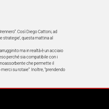
Brennero". Così Diego Cattoni, ad
 strategie’, questa mattina al
arrugginito ma in realtà è un acciaio
eso perché sia compatibile con i
 fonoassorbente che permette il
 merci su rotaie". Inoltre, “prendendo
.