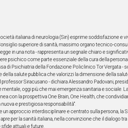
Società italiana di neurologia (Sin) esprime soddisfazione e 
onsiglio superiore di sanità, massimo organo tecnico-consult
legge in una nota - rappresenta un segnale chiaro e significa
sere psichico come parte essenziale della cura della persona.
sa di Psichiatria della Fondazione Policlinico Tor Vergata - s
one della salute pubblica che valorizzi la dimensione della salu
 professor Siracusano - dichiara Alessandro Padovani, presid
te mentale, oggi più che mai emergenza sanitaria e sociale. La
linea con la prospettiva One Brain, One Health, che condividia
a nuova e prestigiosa responsabilità".
 approccio interdisciplinare e centrato sulla persona, la Si
apre per la sanità italiana, nella convinzione che il dialogo t
 sfide attuali e future.