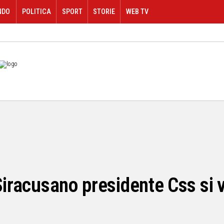
NDO
POLITICA
SPORT
STORIE
WEB TV
Siracusano presidente Css si 