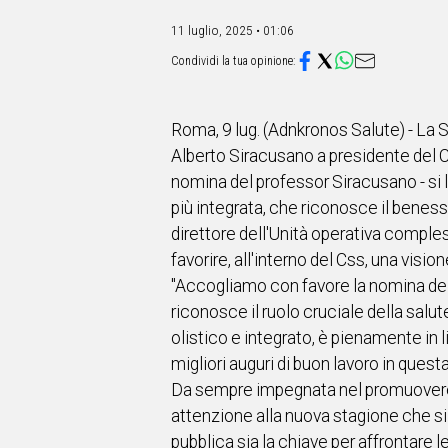
IN
ITALIA
11 luglio, 2025 • 01:06
NEL
MONDO
SPORT
EVENTI
Roma, 9 lug. (Adnkronos Salute) - La 
STORIE
Alberto Siracusano a presidente del C
nomina del professor Siracusano - si 
VIDEO
più integrata, che riconosce il benes
direttore dell'Unità operativa comples
Vai
favorire, all'interno del Css, una visi
"Accogliamo con favore la nomina del
riconosce il ruolo cruciale della salu
UNISCITI
olistico e integrato, è pienamente in 
AL CANALE
migliori auguri di buon lavoro in quest
Da sempre impegnata nel promuovere un
WHATSAPP
attenzione alla nuova stagione che si 
pubblica sia la chiave per affrontare le
Social