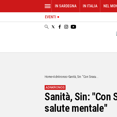
IN SARDEGNA
IN ITALIA
NEL MO
EVENTI
IN
SARDEGNA
CAGLIARI
SASSARI
NUORO
ORISTANO
SULCIS
GALLURA
OGLIASTRA
Home
>
Adnkronos
>
Sanità, Sin: "Con Siracu...
MEDIO
CAMPIDANO
ADNKRONOS
Sanità, Sin: "Con 
ALTRE
NOTIZIE
salute mentale"
POLITICA