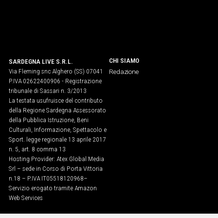
CHI SIAMO
SARDEGNA LIVE S.R.L.
Via Fleming snc Alghero (SS) 07041
Redazione
P.IVA 02622400906 - Registrazione
tribunale di Sassari n. 3/2013
La testata usufruisce del contributo
della Regione Sardegna Assessorato
della Pubblica Istruzione, Beni
Culturali, Informazione, Spettacolo e
Sport. legge regionale 13 aprile 2017
n. 5, art. 8 comma 13
Hosting Provider: Atex Global Media
Srl – sede in Corso di Porta Vittoria
n.18 – P.IVA IT05518120968​–
Servizio erogato tramite Amazon
Web Services