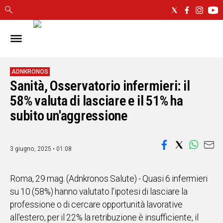
IN
SARDEGNA
CAGLIARI
ADNKRONOS
Sanità, Osservatorio infermieri: il
SASSARI
NUORO
58% valuta di lasciare e il 51% ha
ORISTANO
subito un'aggressione
SULCIS
GALLURA
OGLIASTRA
3 giugno, 2025 • 01:08
MEDIO
CAMPIDANO
Roma, 29 mag. (Adnkronos Salute) - Quasi 6 infermieri
su 10 (58%) hanno valutato l'ipotesi di lasciare la
ALTRE
professione o di cercare opportunità lavorative
NOTIZIE
all'estero, per il 22% la retribuzione è insufficiente, il
POLITICA