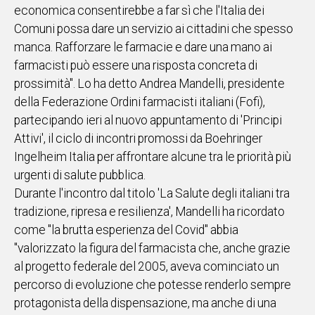
economica consentirebbe a far sì che l'Italia dei
IN
Comuni possa dare un servizio ai cittadini che spesso
ITALIA
manca. Rafforzare le farmacie e dare una mano ai
NEL
farmacisti può essere una risposta concreta di
MONDO
prossimità". Lo ha detto Andrea Mandelli, presidente
SPORT
della Federazione Ordini farmacisti italiani (Fofi),
EVENTI
partecipando ieri al nuovo appuntamento di 'Principi
STORIE
Attivi', il ciclo di incontri promossi da Boehringer
Ingelheim Italia per affrontare alcune tra le priorità più
VIDEO
urgenti di salute pubblica.
Durante l'incontro dal titolo 'La Salute degli italiani tra
Vai
tradizione, ripresa e resilienza', Mandelli ha ricordato
come "la brutta esperienza del Covid" abbia
"valorizzato la figura del farmacista che, anche grazie
UNISCITI
al progetto federale del 2005, aveva cominciato un
AL CANALE
percorso di evoluzione che potesse renderlo sempre
WHATSAPP
protagonista della dispensazione, ma anche di una