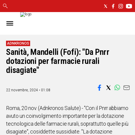
IN
SARDEGNA
CAGLIARI
ADNKRONOS
Sanità, Mandelli (Fofi): "Da Pnrr
SASSARI
NUORO
dotazioni per farmacie rurali
ORISTANO
disagiate"
SULCIS
GALLURA
OGLIASTRA
22 novembre, 2024 • 01:08
MEDIO
CAMPIDANO
Roma, 20 nov. (Adnkronos Salute) - "Con il Pnrr abbiamo
avuto un coinvolgimento importante per la dotazione
ALTRE
tecnologica delle farmacie rurali, soprattutto quelle più
NOTIZIE
disagiate", cosiddette sussidiate. "La dotazione
POLITICA