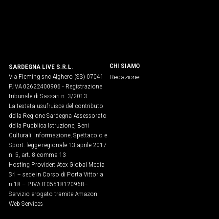
CHI SIAMO
SARDEGNA LIVE S.R.L.
Via Fleming snc Alghero (SS) 07041
Redazione
P.IVA 02622400906 - Registrazione
tribunale di Sassari n. 3/2013
La testata usufruisce del contributo
della Regione Sardegna Assessorato
della Pubblica Istruzione, Beni
Culturali, Informazione, Spettacolo e
Sport. legge regionale 13 aprile 2017
n. 5, art. 8 comma 13
Hosting Provider: Atex Global Media
Srl – sede in Corso di Porta Vittoria
n.18 – P.IVA IT05518120968​–
Servizio erogato tramite Amazon
Web Services