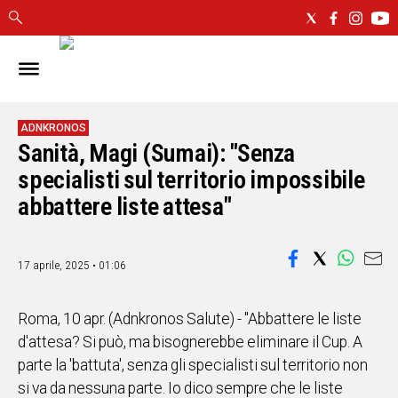
IN
SARDEGNA
CAGLIARI
ADNKRONOS
Sanità, Magi (Sumai): "Senza
SASSARI
NUORO
specialisti sul territorio impossibile
ORISTANO
abbattere liste attesa"
SULCIS
GALLURA
OGLIASTRA
17 aprile, 2025 • 01:06
MEDIO
CAMPIDANO
Roma, 10 apr. (Adnkronos Salute) - "Abbattere le liste
d'attesa? Si può, ma bisognerebbe eliminare il Cup. A
ALTRE
parte la 'battuta', senza gli specialisti sul territorio non
NOTIZIE
si va da nessuna parte. Io dico sempre che le liste
POLITICA