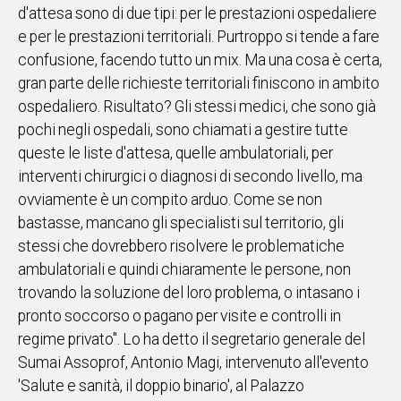
d'attesa sono di due tipi: per le prestazioni ospedaliere
IN
e per le prestazioni territoriali. Purtroppo si tende a fare
ITALIA
confusione, facendo tutto un mix. Ma una cosa è certa,
NEL
gran parte delle richieste territoriali finiscono in ambito
MONDO
ospedaliero. Risultato? Gli stessi medici, che sono già
SPORT
pochi negli ospedali, sono chiamati a gestire tutte
EVENTI
queste le liste d'attesa, quelle ambulatoriali, per
STORIE
interventi chirurgici o diagnosi di secondo livello, ma
ovviamente è un compito arduo. Come se non
VIDEO
bastasse, mancano gli specialisti sul territorio, gli
stessi che dovrebbero risolvere le problematiche
Vai
ambulatoriali e quindi chiaramente le persone, non
trovando la soluzione del loro problema, o intasano i
pronto soccorso o pagano per visite e controlli in
UNISCITI
regime privato". Lo ha detto il segretario generale del
AL CANALE
Sumai Assoprof, Antonio Magi, intervenuto all'evento
WHATSAPP
'Salute e sanità, il doppio binario', al Palazzo