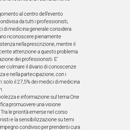
 argomento al centro dell'evento
ndivisa da tutti i professionisti,
ici di medicina generale considera
mbrano riconoscere pienamente
stenza nella prescrizione, mentre il
scente attenzione a questo problema.
zione dei professionisti. E'
 per colmare il divario di conoscenze
nza e nella partecipazione, con i
i: solo il 27,5% dei medici di medicina
h.
volezza e informazione sul tema One
gnifica promuovere una visione
 Tra le priorità emerse nel corso
nisti e la sensibilizzazione su temi
un impegno condiviso per prendersi cura