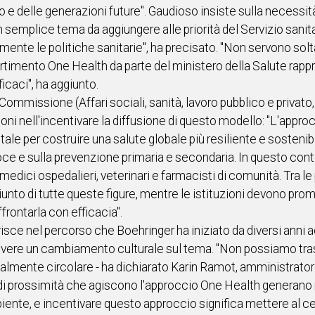
ro e delle generazioni future". Gaudioso insiste sulla necessi
 un semplice tema da aggiungere alle priorità del Servizio sani
nte le politiche sanitarie", ha precisato. "Non servono solta
partimento One Health da parte del ministero della Salute rapp
icaci", ha aggiunto.
Commissione (Affari sociali, sanità, lavoro pubblico e privato
zioni nell'incentivare la diffusione di questo modello: "L'appr
le per costruire una salute globale più resiliente e sostenibi
coce e sulla prevenzione primaria e secondaria. In questo con
edici ospedalieri, veterinari e farmacisti di comunità. Tra le pr
nto di tutte queste figure, mentre le istituzioni devono pro
frontarla con efficacia".
erisce nel percorso che Boehringer ha iniziato da diversi anni acc
muovere un cambiamento culturale sul tema. "Non possiamo tra
ealmente circolare - ha dichiarato Karin Ramot, amministrat
i di prossimità che agiscono l'approccio One Health generano re
iente, e incentivare questo approccio significa mettere al cent