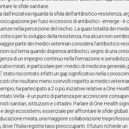
ntare le sfide sanitarie.
a dall'iniziativa riguarda la sfida dell'antibiotico-resistenza,
eoccupazione per l'uso eccessivo di antibiotici - emerge - è co
uenze nella percezione del rischio. La quasi totalità dei med
re critico per lo sviluppo della resistenza, ma alcuni non se
ggior parte dei medici veterinari considera l'antibiotico-resi
zioni sul tema quando dispensa antibiotici, segno di una cre
urgenza di un impegno continuo nella formazione e sensibilizza
ivi mirati, in particolare per i medici di medicina generale,
E' stato riscontrato infatti un gap significativo nella conosce
isti che risultano meno coinvolti rispetto ai medici veterinar
empio, ha partecipato a 2 o più iniziative relative a One Healt
ato Vella - è un punto di partenza per accrescere consape
sti sanitari, istituzioni e cittadini. Parlare di One Health si
e degli ecosistemi, essenziale per affrontare le sfide globali.
i educazione mirata, una maggiore collaborazione tra professio
 dove l'Italia registra tassi preoccupanti. Il futuro richiede 