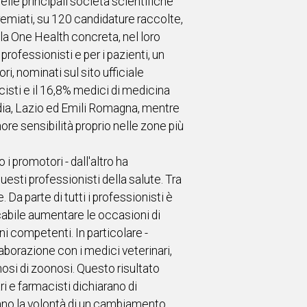
lle principali società scientifiche
 premiati, su 120 candidature raccolte,
la One Health concreta, nel loro
rofessionisti e per i pazienti, un
ri, nominati sul sito ufficiale
acisti e il 16,8% medici di medicina
dia, Lazio ed Emili Romagna, mentre
re sensibilità proprio nelle zone più
i promotori - dall'altro ha
uesti professionisti della salute. Tra
a parte di tutti i professionisti è
cabile aumentare le occasioni di
i competenti. In particolare -
aborazione con i medici veterinari,
osi di zoonosi. Questo risultato
i e farmacisti dichiarano di
ntano la volontà di un cambiamento