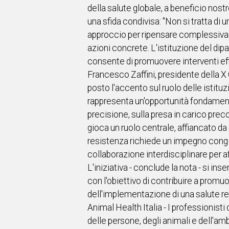
della salute globale, a beneficio nost
una sfida condivisa: "Non si tratta di
approccio per ripensare complessivame
azioni concrete. L'istituzione del di
consente di promuovere interventi eff
Francesco Zaffini, presidente della X 
posto l'accento sul ruolo delle istitu
rappresenta un'opportunità fondamenta
precisione, sulla presa in carico pre
gioca un ruolo centrale, affiancato da m
resistenza richiede un impegno congiu
collaborazione interdisciplinare per af
L'iniziativa - conclude la nota - si ins
con l'obiettivo di contribuire a pro
dell'implementazione di una salute r
Animal Health Italia - I professionist
delle persone, degli animali e dell'amb