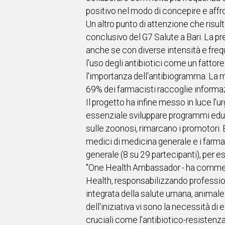
positivo nel modo di concepire e affro
Un altro punto di attenzione che risult
conclusivo del G7 Salute a Bari. La pr
anche se con diverse intensità e freq
l'uso degli antibiotici come un fatto
l'importanza dell'antibiogramma. La ma
69% dei farmacisti raccoglie informa
Il progetto ha infine messo in luce l'
essenziale sviluppare programmi educat
sulle zoonosi, rimarcano i promotori. 
medici di medicina generale e i farmac
generale (8 su 29 partecipanti), per es
"One Health Ambassador - ha comment
Health, responsabilizzando professioni
integrata della salute umana, animale 
dell'iniziativa vi sono la necessità d
cruciali come l'antibiotico-resistenza,