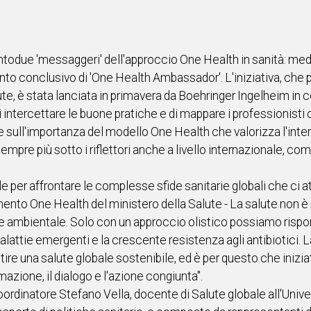
ntodue 'messaggeri' dell'approccio One Health in sanità: medi
ento conclusivo di 'One Health Ambassador'. L'iniziativa, che
lute, è stata lanciata in primavera da Boehringer Ingelheim in 
 intercettare le buone pratiche e di mappare i professionisti 
e sull'importanza del modello One Health che valorizza l'int
mpre più sotto i riflettori anche a livello internazionale, com
 per affrontare le complesse sfide sanitarie globali che ci a
mento One Health del ministero della Salute - La salute non è
 e ambientale. Solo con un approccio olistico possiamo risp
attie emergenti e la crescente resistenza agli antibiotici. La
antire una salute globale sostenibile, ed è per questo che i
mazione, il dialogo e l'azione congiunta".
coordinatore Stefano Vella, docente di Salute globale all'Unive