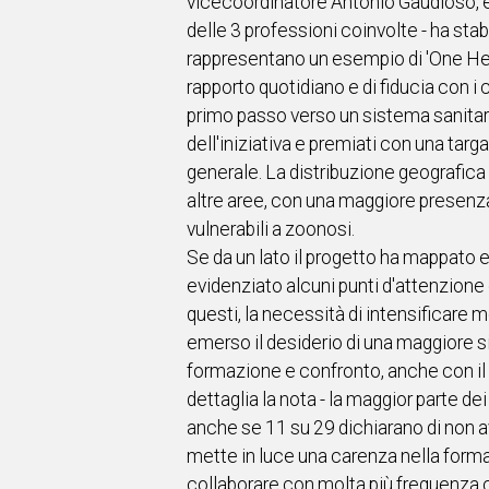
vicecoordinatore Antonio Gaudioso, es
delle 3 professioni coinvolte - ha stab
rappresentano un esempio di 'One Heal
rapporto quotidiano e di fiducia con i 
primo passo verso un sistema sanitario t
dell'iniziativa e premiati con una targ
generale. La distribuzione geografic
altre aree, con una maggiore presenza
vulnerabili a zoonosi.
Se da un lato il progetto ha mappato e 
evidenziato alcuni punti d'attenzione g
questi, la necessità di intensificare 
emerso il desiderio di una maggiore s
formazione e confronto, anche con il p
dettaglia la nota - la maggior parte d
anche se 11 su 29 dichiarano di non a
mette in luce una carenza nella formaz
collaborare con molta più frequenza co