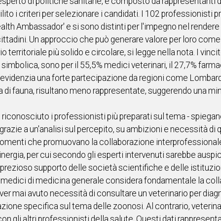
perto di politiche sanitarie, e composto da rappresentanti de
ilito i criteri per selezionare i candidati. I 102 professionisti
th Ambassador' e si sono distinti per l'impegno nel rendere 
cittadini. Un approccio che può generare valore per loro come p
erritoriale più solido e circolare, si legge nella nota. I vincito
a simbolica, sono per il 55,5% medici veterinari, il 27,7% farm
a evidenzia una forte partecipazione da regioni come Lombar
 di fauna, risultano meno rappresentate, suggerendo una mino
riconosciuto i professionisti più preparati sul tema - spiegano 
razie a un'analisi sul percepito, su ambizioni e necessità di q
momenti che promuovano la collaborazione interprofessionale. D
inergia, per cui secondo gli esperti intervenuti sarebbe auspi
rezioso supporto delle società scientifiche e delle istituzion
ei medici di medicina generale considera fondamentale la coll
ver mai avuto necessità di consultare un veterinario per diagn
ione specifica sul tema delle zoonosi. Al contrario, veterinar
n gli altri professionisti della salute. Questi dati rapprese