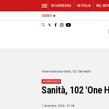
IN SARDEGNA
IN ITALIA
NEL MO
EVENTI
IN
SARDEGNA
CAGLIARI
SASSARI
NUORO
ORISTANO
SULCIS
GALLURA
OGLIASTRA
Home
>
Adnkronos
>
Sanità, 102 'One Health ...
MEDIO
CAMPIDANO
ADNKRONOS
Sanità, 102 'One 
ALTRE
NOTIZIE
POLITICA
7 dicembre, 2024 • 01:08