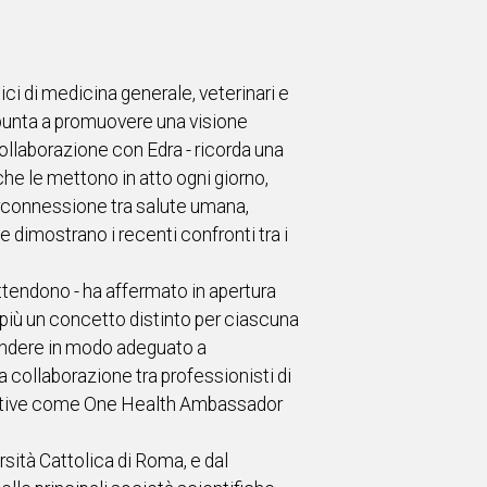
ci di medicina generale, veterinari e
 punta a promuovere una visione
collaborazione con Edra - ricorda una
che le mettono in atto ogni giorno,
erconnessione tra salute umana,
e dimostrano i recenti confronti tra i
ttendono - ha affermato in apertura
 più un concetto distinto per ciascuna
ondere in modo adeguato a
 collaborazione tra professionisti di
niziative come One Health Ambassador
rsità Cattolica di Roma, e dal