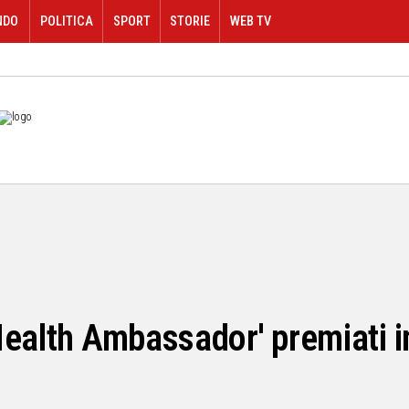
NDO
POLITICA
SPORT
STORIE
WEB TV
Health Ambassador' premiati i