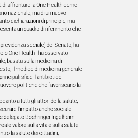
tà di affrontare la One Health come
tario nazionale, ma di un nuovo
nto dichiarazioni di principio, ma
resenta un quadro di riferimento che
, previdenza sociale) del Senato, ha
occio One Health - ha osservato -
le, basata sulla medicina di
testo, il medico di medicina generale
incipali sfide, l'antibiotico-
muovere politiche che favoriscano la
anto a tutti gli attori della salute,
scurare l'impatto anche sociale
ore delegato Boehringer Ingelheim
ale valore sulla vita e sulla salute
ro la salute dei cittadini,