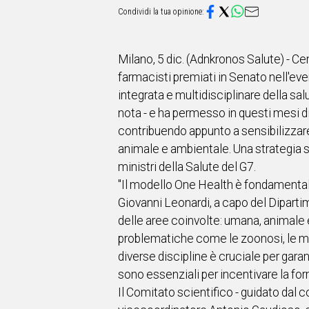
IN
ITALIA
NEL
MONDO
Milano, 5 dic. (Adnkronos Salute) - Ce
SPORT
farmacisti premiati in Senato nell'ev
EVENTI
integrata e multidisciplinare della sa
STORIE
nota - e ha permesso in questi mesi di
contribuendo appunto a sensibilizzar
VIDEO
animale e ambientale. Una strategia se
ministri della Salute del G7.
Vai
"Il modello One Health è fondamentale
Giovanni Leonardi, a capo del Diparti
delle aree coinvolte: umana, animale
UNISCITI
problematiche come le zoonosi, le mal
AL CANALE
diverse discipline è cruciale per gar
WHATSAPP
sono essenziali per incentivare la for
Il Comitato scientifico - guidato dal 
Social