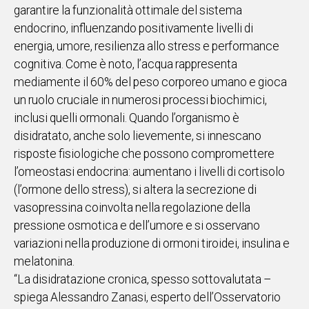
garantire la funzionalità ottimale del sistema
IN
endocrino, influenzando positivamente livelli di
ITALIA
energia, umore, resilienza allo stress e performance
NEL
cognitiva. Come è noto, l’acqua rappresenta
MONDO
mediamente il 60% del peso corporeo umano e gioca
SPORT
un ruolo cruciale in numerosi processi biochimici,
EVENTI
inclusi quelli ormonali. Quando l’organismo è
STORIE
disidratato, anche solo lievemente, si innescano
risposte fisiologiche che possono compromettere
VIDEO
l’omeostasi endocrina: aumentano i livelli di cortisolo
(l’ormone dello stress), si altera la secrezione di
Vai
vasopressina coinvolta nella regolazione della
pressione osmotica e dell’umore e si osservano
variazioni nella produzione di ormoni tiroidei, insulina e
UNISCITI
melatonina.
AL CANALE
“La disidratazione cronica, spesso sottovalutata –
WHATSAPP
spiega Alessandro Zanasi, esperto dell’Osservatorio