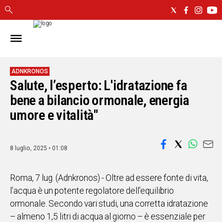
IN
SARDEGNA
CAGLIARI
ADNKRONOS
Salute, l’esperto: L'idratazione fa
SASSARI
NUORO
bene a bilancio ormonale, energia
ORISTANO
umore e vitalità"
SULCIS
GALLURA
OGLIASTRA
8 luglio, 2025 • 01:08
MEDIO
CAMPIDANO
Roma, 7 lug. (Adnkronos) - Oltre ad essere fonte di vita,
l’acqua è un potente regolatore dell’equilibrio
ALTRE
ormonale. Secondo vari studi, una corretta idratazione
NOTIZIE
– almeno 1,5 litri di acqua al giorno – è essenziale per
POLITICA