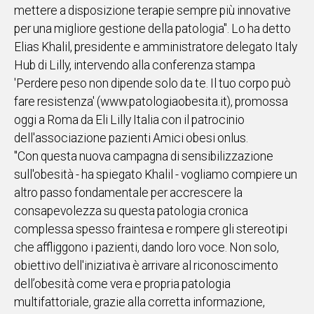
mettere a disposizione terapie sempre più innovative
IN
per una migliore gestione della patologia". Lo ha detto
ITALIA
Elias Khalil, presidente e amministratore delegato Italy
NEL
Hub di Lilly, intervendo alla conferenza stampa
MONDO
'Perdere peso non dipende solo da te. Il tuo corpo può
SPORT
fare resistenza' (www.patologiaobesita.it), promossa
EVENTI
oggi a Roma da Eli Lilly Italia con il patrocinio
STORIE
dell'associazione pazienti Amici obesi onlus.
"Con questa nuova campagna di sensibilizzazione
VIDEO
sull'obesità - ha spiegato Khalil - vogliamo compiere un
altro passo fondamentale per accrescere la
Vai
consapevolezza su questa patologia cronica
complessa spesso fraintesa e rompere gli stereotipi
che affliggono i pazienti, dando loro voce. Non solo,
UNISCITI
obiettivo dell'iniziativa è arrivare al riconoscimento
AL CANALE
dell’obesità come vera e propria patologia
WHATSAPP
multifattoriale, grazie alla corretta informazione,