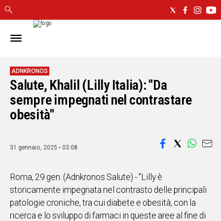
IN
SARDEGNA
CAGLIARI
ADNKRONOS
Salute, Khalil (Lilly Italia): "Da
SASSARI
NUORO
sempre impegnati nel contrastare
ORISTANO
obesità"
SULCIS
GALLURA
OGLIASTRA
31 gennaio, 2025 • 03:08
MEDIO
CAMPIDANO
Roma, 29 gen. (Adnkronos Salute) - "Lilly è
storicamente impegnata nel contrasto delle principali
ALTRE
patologie croniche, tra cui diabete e obesità, con la
NOTIZIE
ricerca e lo sviluppo di farmaci in queste aree al fine di
POLITICA