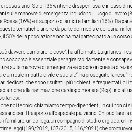
i cosa siano'. Solo il 36% ritiene di saperli usare in caso di ne
taliani sulle manovre di emergenza includono il luogo di lavoro (
 Rossa (16%) e il supporto di amici e familiari (16%). Da parte d
 queste tematiche anche da parte dei media e dei canali info
re, il 50% della popolazione non ha mai partecipato a un corso 
 può davvero cambiare le cose”, ha affermato Luigi Ianesi, res
rimo soccorso è essenziale per agire rapidamente e consape
ture sulle manovre di emergenza va proprio in questa direzion
 un reale impatto civile e sociale”, ha proseguito Ianesi. “
ari dedicati che sono risultati i più richiesti e frequentati, 
ediatriche alla rianimazione cardiopolmonare (Rcp) fino all'uso
so Ianesi.
che noi tecnici chiamiamo tempo-dipendenti, in cui non ci si 
ssario per il trasporto all’ospedale più vicino. Chi può fare la d
n familiare, un collega, un compagno di studi o di gioco, un i
o ottime leggi (189/2012, 107/2015, 116/2021) che promuovo