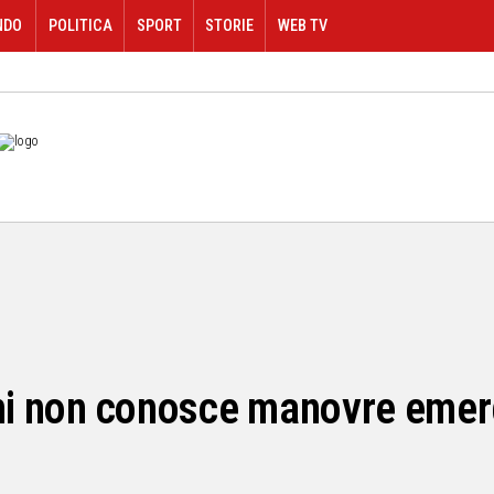
NDO
POLITICA
SPORT
STORIE
WEB TV
ani non conosce manovre eme