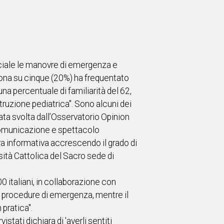
iciale le manovre di emergenza e
rsona su cinque (20%) ha frequentato
na percentuale di familiarità del 62,
truzione pediatrica". Sono alcuni dei
ta svolta dall’Osservatorio Opinion
 comunicazione e spettacolo
ura informativa accrescendo il grado di
rsità Cattolica del Sacro sede di
 italiani, in collaborazione con
 le procedure di emergenza, mentre il
pratica".
stati dichiara di 'averli sentiti