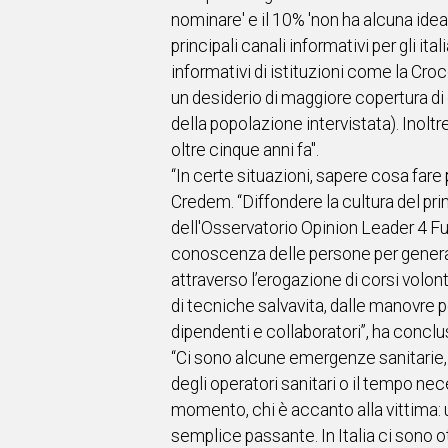
nominare' e il 10% 'non ha alcuna idea d
principali canali informativi per gli i
informativi di istituzioni come la Croce
un desiderio di maggiore copertura di
della popolazione intervistata). Inolt
oltre cinque anni fa".
“In certe situazioni, sapere cosa fare
Credem. “Diffondere la cultura del p
dell'Osservatorio Opinion Leader 4 Fu
conoscenza delle persone per generare
attraverso l’erogazione di corsi volont
di tecniche salvavita, dalle manovre p
dipendenti e collaboratori”, ha conclu
“Ci sono alcune emergenze sanitarie, 
degli operatori sanitari o il tempo nece
momento, chi è accanto alla vittima: u
semplice passante. In Italia ci son