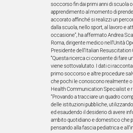
soccorso fin dai primi anni di scuola o 
apprendimento al momento di prendere 
accorato affinché si realizzi un perc
dalla scuola, nello sport, al lavoro e a
occasione”, ha affermato Andrea Scapi
Roma, dirigente medico nell’Unità Ope
Presidente dell’Italian Resuscitation C
"Questa ricerca ci consente di fare u
viene sottovalutato. I dati ci raccon
primo soccorso e altre procedure salva
che pochi le conoscono realmente o sa
Health Communication Specialist e ric
“Provando a tracciare un quadro comp
delle istituzioni pubbliche, utilizza
ed esaudendo il desiderio di avere in
ambito quotidiano e domestico che po
pensando alla fascia pediatrica e all'