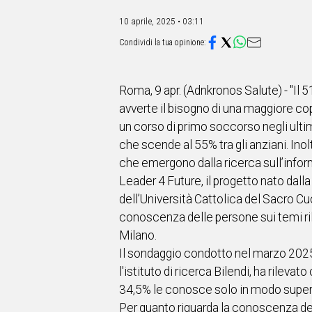
IN
ITALIA
10 aprile, 2025 • 03:11
NEL
MONDO
SPORT
EVENTI
Roma, 9 apr. (Adnkronos Salute) - "Il
STORIE
avverte il bisogno di una maggiore co
un corso di primo soccorso negli ultim
VIDEO
che scende al 55% tra gli anziani. Ino
che emergono dalla ricerca sull’info
Vai
Leader 4 Future, il progetto nato da
dell’Università Cattolica del Sacro Cu
conoscenza delle persone sui temi rile
UNISCITI
Milano.
AL CANALE
Il sondaggio condotto nel marzo 2025 d
l'istituto di ricerca Bilendi, ha rilev
WHATSAPP
34,5% le conosce solo in modo superfi
Per quanto riguarda la conoscenza dei d
Social