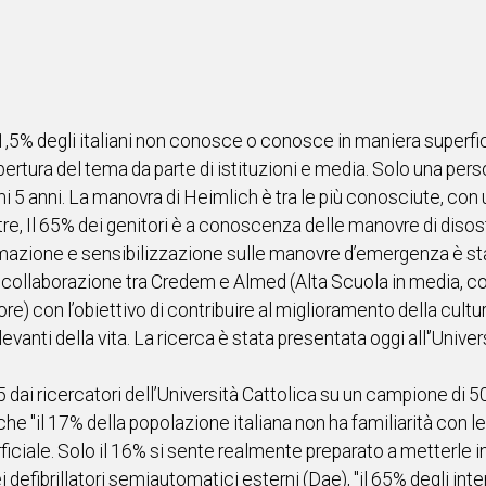
 51,5% degli italiani non conosce o conosce in maniera superf
pertura del tema da parte di istituzioni e media. Solo una pe
i 5 anni. La manovra di Heimlich è tra le più conosciute, con u
ltre, Il 65% dei genitori è a conoscenza delle manovre di disos
rmazione e sensibilizzazione sulle manovre d’emergenza è sta
lla collaborazione tra Credem e Almed (Alta Scuola in media,
ore) con l’obiettivo di contribuire al miglioramento della cult
vanti della vita. La ricerca è stata presentata oggi all'’Unive
ai ricercatori dell’Università Cattolica su un campione di 500
ato che "il 17% della popolazione italiana non ha familiarità con
ciale. Solo il 16% si sente realmente preparato a metterle in 
efibrillatori semiautomatici esterni (Dae), "il 65% degli intervi