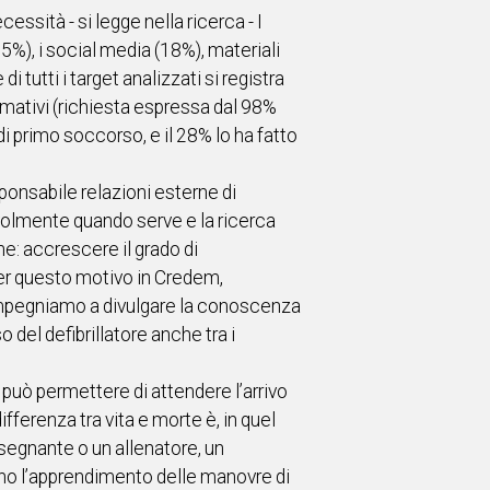
cessità - si legge nella ricerca - I
35%), i social media (18%), materiali
i tutti i target analizzati si registra
rmativi (richiesta espressa dal 98%
di primo soccorso, e il 28% lo ha fatto
ponsabile relazioni esterne di
volmente quando serve e la ricerca
e: accrescere il grado di
Per questo motivo in Credem,
ci impegniamo a divulgare la conoscenza
 del defibrillatore anche tra i
può permettere di attendere l’arrivo
ifferenza tra vita e morte è, in quel
nsegnante o un allenatore, un
no l’apprendimento delle manovre di