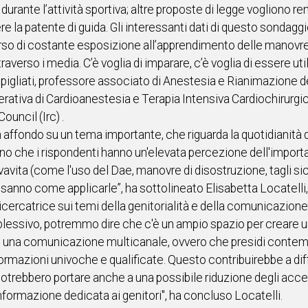
durante l’attività sportiva; altre proposte di legge vogliono ren
la patente di guida. Gli interessanti dati di questo sondaggi
orso di costante esposizione all’apprendimento delle manovre 
ttraverso i media. C’è voglia di imparare, c’è voglia di essere ut
gliati, professore associato di Anestesia e Rianimazione del
rativa di Cardioanestesia e Terapia Intensiva Cardiochirurgic
ouncil (Irc) .
n affondo su un tema importante, che riguarda la quotidianit
tano che i rispondenti hanno un'elevata percezione dell'impor
vita (come l'uso del Dae, manovre di disostruzione, tagli sicur
nno come applicarle”, ha sottolineato Elisabetta Locatelli,
ercatrice sui temi della genitorialità e della comunicazione 
lessivo, potremmo dire che c'è un ampio spazio per creare un
ndo una comunicazione multicanale, ovvero che presidi contemp
formazioni univoche e qualificate. Questo contribuirebbe a di
trebbero portare anche a una possibile riduzione degli acce
informazione dedicata ai genitori", ha concluso Locatelli.