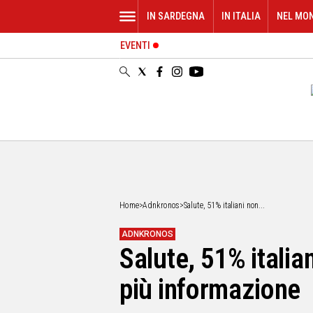
IN SARDEGNA
IN ITALIA
NEL MO
EVENTI
IN
SARDEGNA
CAGLIARI
SASSARI
NUORO
ORISTANO
SULCIS
GALLURA
OGLIASTRA
Home
>
Adnkronos
>
Salute, 51% italiani non...
MEDIO
CAMPIDANO
ADNKRONOS
Salute, 51% itali
ALTRE
NOTIZIE
più informazione
POLITICA