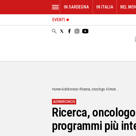
IN SARDEGNA
IN ITALIA
NEL MO
EVENTI
IN
SARDEGNA
CAGLIARI
SASSARI
NUORO
ORISTANO
SULCIS
GALLURA
OGLIASTRA
Home
>
Adnkronos
>
Ricerca, oncologo Alimon...
MEDIO
CAMPIDANO
ADNKRONOS
Ricerca, oncologo
ALTRE
NOTIZIE
programmi più int
POLITICA