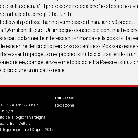
e sulla scienza", il professore ricorda che "io stesso ho avuto
e mi ha portato negli Stati Uniti".
 Fellowship di Ibsa "hanno permesso di finanziare 58 progetti d
1,6 milioni di euro. Un impegno concreto e continuativo che 
a particolarmente interessanti - rimarca - è la possibilità per i 
 esigenze del proprio percorso scientifico. Possono essere, 
rtare avanti il progetto nel proprio istituto o di trasferirlo in 
one di idee, competenze e metodologie tra Paesi e istituzio
di produrre un impatto reale".
CHI SIAMO
041 P.IVA 02622400906 -
Redazione
ri n. 3/2013
buto della Regione Sardegna
ione, Beni Culturali,
. legge regionale 13 aprile 2017