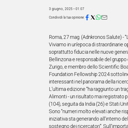
IN
ITALIA
3 giugno, 2025 • 01:07
NEL
MONDO
SPORT
EVENTI
Roma, 27 mag. (Adnkronos Salute) - "L
STORIE
Viviamo in un'epoca di straordinarie o
soprattutto fiducia nelle nuove generaz
VIDEO
Bellinzona e responsabile del gruppo 
Zurigo, e membro dello Scientific Boa
Vai
Foundation Fellowship 2024 sottoline
interessanti nel panorama della ricerc
L'ultima edizione "ha raggiunto un tra
UNISCITI
Alimonti - un risultato mai registrato 
AL CANALE
(104), seguita da India (26) e Stati U
Sono "numeri molto elevati anche risp
WHATSAPP
iniziativa sta generando all'interno d
sostegno dei ricercatori". Sull'import
Social