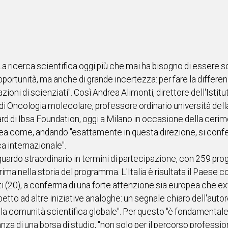
a ricerca scientifica oggi più che mai ha bisogno di essere so
pportunità, ma anche di grande incertezza: per fare la differe
ioni di scienziati". Così Andrea Alimonti, direttore dell'Istitut
di Oncologia molecolare, professore ordinario università della
rd di Ibsa Foundation, oggi a Milano in occasione della cerim
a come, andando "esattamente in questa direzione, si confer
a internazionale".
guardo straordinario in termini di partecipazione, con 259 prog
prima nella storia del programma. L'Italia è risultata il Paese
niti (20), a conferma di una forte attenzione sia europea che 
etto ad altre iniziative analoghe: un segnale chiaro dell'aut
ella comunità scientifica globale". Per questo "è fondamentale
anza di una borsa di studio, "non solo per il percorso professi