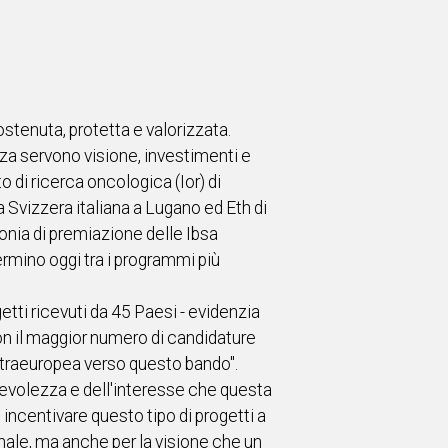
stenuta, protetta e valorizzata.
nza servono visione, investimenti e
o di ricerca oncologica (Ior) di
 Svizzera italiana a Lugano ed Eth di
onia di premiazione delle Ibsa
mino oggi tra i programmi più
etti ricevuti da 45 Paesi - evidenzia
 con il maggior numero di candidature
extraeuropea verso questo bando".
orevolezza e dell'interesse che questa
 incentivare questo tipo di progetti a
onale, ma anche per la visione che un