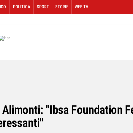
NDO
POLITICA
SPORT
STORIE
WEB TV
 Alimonti: "Ibsa Foundation F
eressanti"