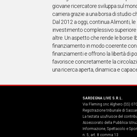
giovane ricercatore sviluppa sul mondo 
carriera grazie a una borsa di studio ch
Dal 2012 a oggi, continua Alimonti, le
investimento complessivo superiore a 
altre. Un aspetto che rende le borse Ibs
finanziamento in modo coerente con le
finanziamenti e offrono la libertà di po
favorisce concretamente la circolazi
una ricerca aperta, dinamica e capace 
SARDEGNA LIVE S.R.L.
Via Fleming snc Alghero (SS) 07
Registrazione tribunale di Sassa
La testata usufruisce del contri
Assessorato della Pubblica Istruz
Informazione, Spettacolo e Sport
n. 5, art. 8 comma 13